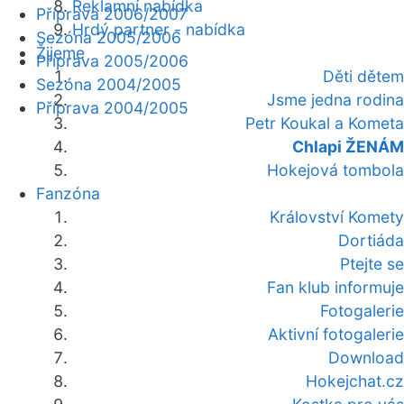
Reklamní nabídka
Příprava 2006/2007
Hrdý partner - nabídka
Sezóna 2005/2006
Žijeme
Příprava 2005/2006
Děti dětem
Sezóna 2004/2005
Jsme jedna rodina
Příprava 2004/2005
Petr Koukal a Kometa
Chlapi ŽENÁM
Hokejová tombola
Fanzóna
Království Komety
Dortiáda
Ptejte se
Fan klub informuje
Fotogalerie
Aktivní fotogalerie
Download
Hokejchat.cz