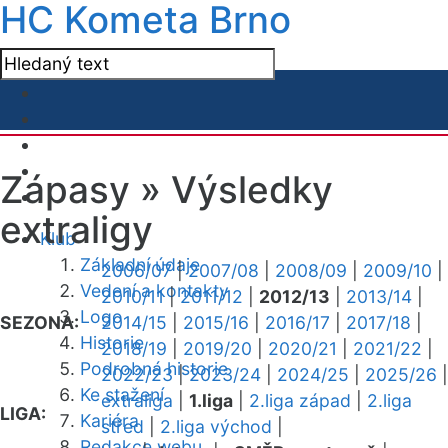
HC Kometa Brno
Zápasy »
Výsledky
extraligy
Klub
Základní údaje
2006/07
|
2007/08
|
2008/09
|
2009/10
|
Vedení a kontakty
2010/11
|
2011/12
|
2012/13
|
2013/14
|
Logo
SEZONA:
2014/15
|
2015/16
|
2016/17
|
2017/18
|
Historie
2018/19
|
2019/20
|
2020/21
|
2021/22
|
Podrobná historie
2022/23
|
2023/24
|
2024/25
|
2025/26
|
Ke stažení
extraliga
|
1.liga
|
2.liga západ
|
2.liga
LIGA:
Kariéra
střed
|
2.liga východ
|
Redakce webu