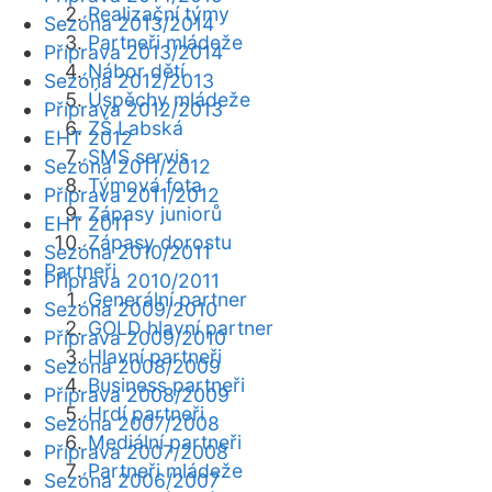
Realizační týmy
Sezóna 2013/2014
Partneři mládeže
Příprava 2013/2014
Nábor dětí
Sezóna 2012/2013
Úspěchy mládeže
Příprava 2012/2013
ZŠ Labská
EHT 2012
SMS servis
Sezóna 2011/2012
Týmová fota
Příprava 2011/2012
Zápasy juniorů
EHT 2011
Zápasy dorostu
Sezóna 2010/2011
Partneři
Příprava 2010/2011
Generální partner
Sezóna 2009/2010
GOLD hlavní partner
Příprava 2009/2010
Hlavní partneři
Sezóna 2008/2009
Business partneři
Příprava 2008/2009
Hrdí partneři
Sezóna 2007/2008
Mediální partneři
Příprava 2007/2008
Partneři mládeže
Sezóna 2006/2007