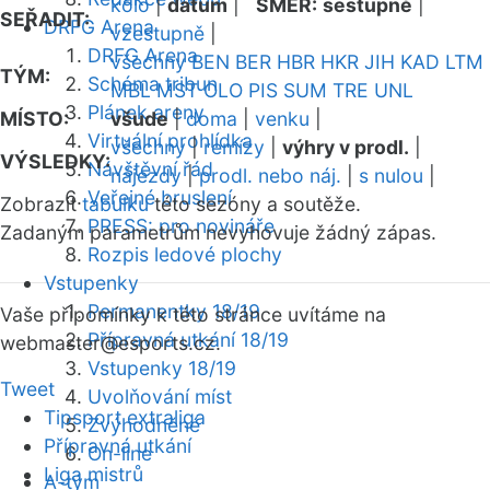
kolo
|
datum
|
SMĚR:
sestupně
|
SEŘADIT:
DRFG Arena
vzestupně
|
DRFG Arena
všechny
BEN
BER
HBR
HKR
JIH
KAD
LTM
TÝM:
Schéma tribun
MBL
MST
OLO
PIS
SUM
TRE
UNL
Plánek areny
MÍSTO:
všude
|
doma
|
venku
|
Virtuální prohlídka
všechny
|
remízy
|
výhry v prodl.
|
VÝSLEDKY:
Návštěvní řád
nájezdy
|
prodl. nebo náj.
|
s nulou
|
Veřejné bruslení
Zobrazit
tabulku
této sezóny a soutěže.
PRESS: pro novináře
Zadaným parametrům nevyhovuje žádný zápas.
Rozpis ledové plochy
Vstupenky
Permanentky 18/19
Vaše připomínky k této stránce uvítáme na
Přípravná utkání 18/19
webmaster
@esports.cz.
Vstupenky 18/19
Tweet
Uvolňování míst
Tipsport extraliga
Zvýhodněné
Přípravná utkání
On-line
Liga mistrů
A-tým