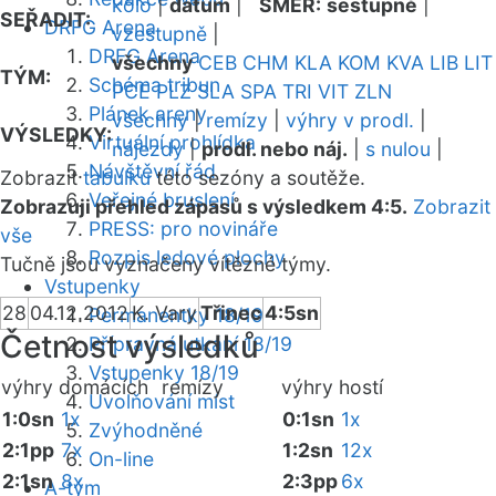
kolo
|
datum
|
SMĚR:
sestupně
|
SEŘADIT:
DRFG Arena
vzestupně
|
DRFG Arena
všechny
CEB
CHM
KLA
KOM
KVA
LIB
LIT
TÝM:
Schéma tribun
PCE
PLZ
SLA
SPA
TRI
VIT
ZLN
Plánek areny
všechny
|
remízy
|
výhry v prodl.
|
VÝSLEDKY:
Virtuální prohlídka
nájezdy
|
prodl. nebo náj.
|
s nulou
|
Návštěvní řád
Zobrazit
tabulku
této sezóny a soutěže.
Veřejné bruslení
Zobrazuji přehled zápasů s výsledkem 4:5.
Zobrazit
PRESS: pro novináře
vše
Rozpis ledové plochy
Tučně jsou vyznačeny vítězné týmy.
Vstupenky
28
04.12.2012
K. Vary
Třinec
4:5sn
Permanentky 18/19
Četnost výsledků
Přípravná utkání 18/19
Vstupenky 18/19
výhry domácích
remízy
výhry hostí
Uvolňování míst
1:0sn
1x
0:1sn
1x
Zvýhodněné
2:1pp
7x
1:2sn
12x
On-line
2:1sn
8x
2:3pp
6x
A-tým