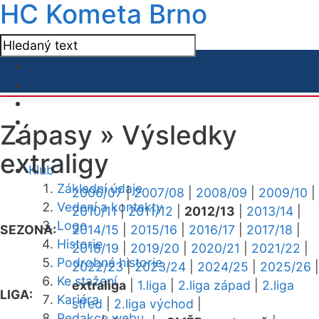
HC Kometa Brno
Zápasy »
Výsledky
extraligy
Klub
Základní údaje
2006/07
|
2007/08
|
2008/09
|
2009/10
|
Vedení a kontakty
2010/11
|
2011/12
|
2012/13
|
2013/14
|
Logo
SEZONA:
2014/15
|
2015/16
|
2016/17
|
2017/18
|
Historie
2018/19
|
2019/20
|
2020/21
|
2021/22
|
Podrobná historie
2022/23
|
2023/24
|
2024/25
|
2025/26
|
Ke stažení
extraliga
|
1.liga
|
2.liga západ
|
2.liga
LIGA:
Kariéra
střed
|
2.liga východ
|
Redakce webu