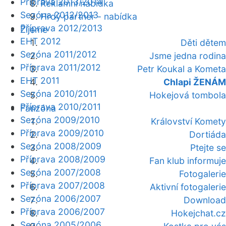
Příprava 2013/2014
Reklamní nabídka
Sezóna 2012/2013
Hrdý partner - nabídka
Příprava 2012/2013
Žijeme
EHT 2012
Děti dětem
Sezóna 2011/2012
Jsme jedna rodina
Příprava 2011/2012
Petr Koukal a Kometa
EHT 2011
Chlapi ŽENÁM
Sezóna 2010/2011
Hokejová tombola
Příprava 2010/2011
Fanzóna
Sezóna 2009/2010
Království Komety
Příprava 2009/2010
Dortiáda
Sezóna 2008/2009
Ptejte se
Příprava 2008/2009
Fan klub informuje
Sezóna 2007/2008
Fotogalerie
Příprava 2007/2008
Aktivní fotogalerie
Sezóna 2006/2007
Download
Příprava 2006/2007
Hokejchat.cz
Sezóna 2005/2006