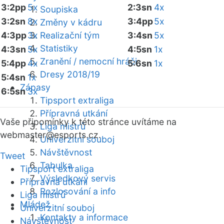
3:2pp
5x
2:3sn
4x
Soupiska
3:2sn
8x
3:4pp
5x
Změny v kádru
4:3pp
3x
Realizační tým
3:4sn
5x
Statistiky
4:3sn
5x
4:5sn
1x
Zranění / nemocní hráči
5:4pp
4x
5:6sn
1x
Dresy 2018/19
5:4sn
1x
Zápasy
6:5sn
3x
Tipsport extraliga
Přípravná utkání
Vaše připomínky k této stránce uvítáme na
Liga mistrů
webmaster
@esports.cz.
Univerzitní souboj
Návštěvnost
Tweet
Tabulka
Tipsport extraliga
Výsledkový servis
Přípravná utkání
Rozlosování a info
Liga mistrů
Mládež
Univerzitní souboj
Kontakty a informace
Návštěvnost