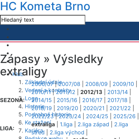
HC Kometa Brno
Zápasy »
Výsledky
extraligy
Klub
Základní údaje
2006/07
|
2007/08
|
2008/09
|
2009/10
|
Vedení a kontakty
2010/11
|
2011/12
|
2012/13
|
2013/14
|
Logo
SEZONA:
2014/15
|
2015/16
|
2016/17
|
2017/18
|
Historie
2018/19
|
2019/20
|
2020/21
|
2021/22
|
Podrobná historie
2022/23
|
2023/24
|
2024/25
|
2025/26
|
Ke stažení
extraliga
|
1.liga
|
2.liga západ
|
2.liga
LIGA:
Kariéra
střed
|
2.liga východ
|
Redakce webu