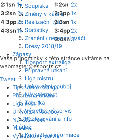
2:1sn
1x
1:2sn
2x
Soupiska
3:2sn
2x
2:3pp
1x
Změny v kádru
4:3pp
2x
Realizační tým
2:3sn
1x
Statistiky
4:3sn
1x
3:4pp
2x
Zranění / nemocní hráči
3:4sn
3x
Dresy 2018/19
Zápasy
Vaše připomínky k této stránce uvítáme na
Tipsport extraliga
webmaster
@esports.cz.
Přípravná utkání
Liga mistrů
Tweet
Univerzitní souboj
Tipsport extraliga
Návštěvnost
Přípravná utkání
Tabulka
Liga mistrů
Výsledkový servis
Univerzitní souboj
Rozlosování a info
Návštěvnost
Mládež
Tabulka
Kontakty a informace
Výsledkový servis