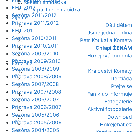
Reklamní nabídka
EHT 2012
Hrdý partner - nabídka
Sezóna 2011/2012
Žijeme
Příprava 2011/2012
Děti dětem
EHT 2011
Jsme jedna rodina
Sezóna 2010/2011
Petr Koukal a Kometa
Příprava 2010/2011
Chlapi ŽENÁM
Sezóna 2009/2010
Hokejová tombola
Příprava 2009/2010
Fanzóna
Sezóna 2008/2009
Království Komety
Příprava 2008/2009
Dortiáda
Sezóna 2007/2008
Ptejte se
Příprava 2007/2008
Fan klub informuje
Sezóna 2006/2007
Fotogalerie
Příprava 2006/2007
Aktivní fotogalerie
Sezóna 2005/2006
Download
Příprava 2005/2006
Hokejchat.cz
Sezóna 2004/2005