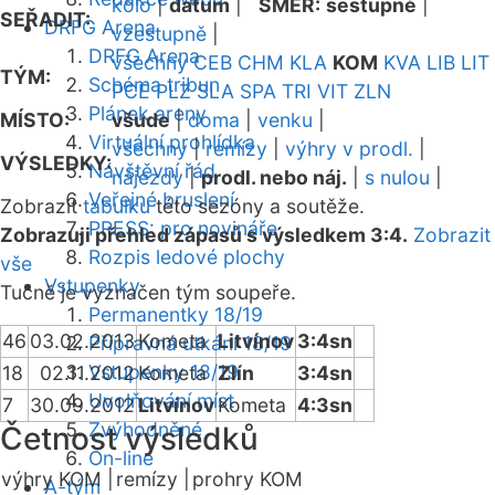
kolo
|
datum
|
SMĚR:
sestupně
|
SEŘADIT:
DRFG Arena
vzestupně
|
DRFG Arena
všechny
CEB
CHM
KLA
KOM
KVA
LIB
LIT
TÝM:
Schéma tribun
PCE
PLZ
SLA
SPA
TRI
VIT
ZLN
Plánek areny
MÍSTO:
všude
|
doma
|
venku
|
Virtuální prohlídka
všechny
|
remízy
|
výhry v prodl.
|
VÝSLEDKY:
Návštěvní řád
nájezdy
|
prodl. nebo náj.
|
s nulou
|
Veřejné bruslení
Zobrazit
tabulku
této sezóny a soutěže.
PRESS: pro novináře
Zobrazuji přehled zápasů s výsledkem 3:4.
Zobrazit
Rozpis ledové plochy
vše
Vstupenky
Tučně je vyznačen tým soupeře.
Permanentky 18/19
46
03.02.2013
Kometa
Litvínov
3:4sn
Přípravná utkání 18/19
Vstupenky 18/19
18
02.11.2012
Kometa
Zlín
3:4sn
Uvolňování míst
7
30.09.2012
Litvínov
Kometa
4:3sn
Zvýhodněné
Četnost výsledků
On-line
výhry KOM |
remízy |
prohry KOM
A-tým