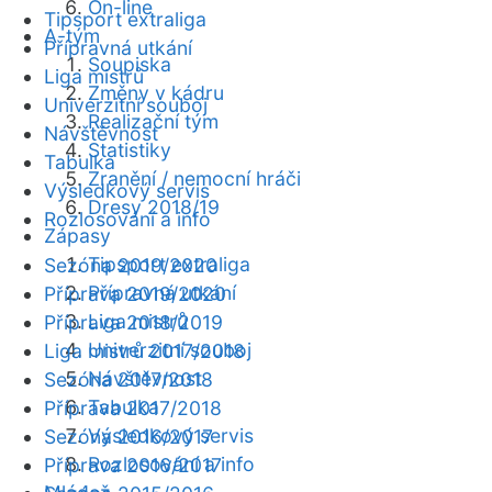
On-line
Tipsport extraliga
A-tým
Přípravná utkání
Soupiska
Liga mistrů
Změny v kádru
Univerzitní souboj
Realizační tým
Návštěvnost
Statistiky
Tabulka
Zranění / nemocní hráči
Výsledkový servis
Dresy 2018/19
Rozlosování a info
Zápasy
Tipsport extraliga
Sezóna 2019/2020
Přípravná utkání
Příprava 2019/2020
Liga mistrů
Příprava 2018/2019
Univerzitní souboj
Liga mistrů 2017/2018
Návštěvnost
Sezóna 2017/2018
Tabulka
Příprava 2017/2018
Výsledkový servis
Sezóna 2016/2017
Rozlosování a info
Příprava 2016/2017