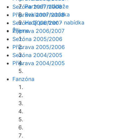
Partneři mládeže
Sezóna 2007/2008
Reklamní nabídka
Příprava 2007/2008
Hrdý partner - nabídka
Sezóna 2006/2007
Žijeme
Příprava 2006/2007
Sezóna 2005/2006
Příprava 2005/2006
Sezóna 2004/2005
Příprava 2004/2005
Fanzóna