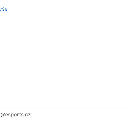
vše
r
@esports.cz.