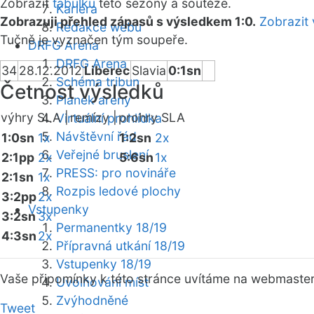
Zobrazit
tabulku
této sezóny a soutěže.
Kariéra
Zobrazuji přehled zápasů s výsledkem 1:0.
Zobrazit 
Redakce webu
Tučně je vyznačen tým soupeře.
DRFG Arena
DRFG Arena
34
28.12.2012
Liberec
Slavia
0:1sn
Schéma tribun
Četnost výsledků
Plánek areny
výhry SLA |
remízy |
prohry SLA
Virtuální prohlídka
Návštěvní řád
1:0sn
1x
1:2sn
2x
Veřejné bruslení
2:1pp
2x
5:6sn
1x
PRESS: pro novináře
2:1sn
1x
Rozpis ledové plochy
3:2pp
2x
Vstupenky
3:2sn
3x
Permanentky 18/19
4:3sn
2x
Přípravná utkání 18/19
Vstupenky 18/19
Vaše připomínky k této stránce uvítáme na webmaste
Uvolňování míst
Zvýhodněné
Tweet