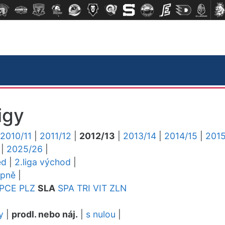
igy
2010/11
|
2011/12
|
2012/13
|
2013/14
|
2014/15
|
2015
|
2025/26
|
ed
|
2.liga východ
|
upně
|
PCE
PLZ
SLA
SPA
TRI
VIT
ZLN
y
|
prodl. nebo náj.
|
s nulou
|