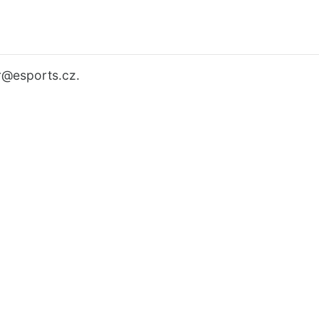
r
@esports.cz.