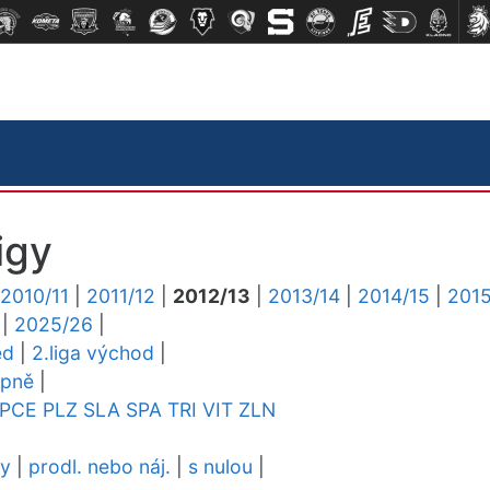
igy
2010/11
|
2011/12
|
2012/13
|
2013/14
|
2014/15
|
2015
|
2025/26
|
ed
|
2.liga východ
|
upně
|
PCE
PLZ
SLA
SPA
TRI
VIT
ZLN
dy
|
prodl. nebo náj.
|
s nulou
|