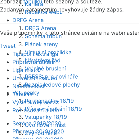
Zobrazit
tabulku
této sezóny a soutěže.
Kariéra
Zadaným parametrům nevyhovuje žádný zápas.
Redakce webu
DRFG Arena
DRFG Arena
Vaše připomínky k této stránce uvítáme na webmaste
Schéma tribun
Plánek areny
Tweet
Virtuální prohlídka
Tipsport extraliga
Návštěvní řád
Přípravná utkání
Veřejné bruslení
Liga mistrů
PRESS: pro novináře
Univerzitní souboj
Rozpis ledové plochy
Návštěvnost
Vstupenky
Tabulka
Permanentky 18/19
Výsledkový servis
Přípravná utkání 18/19
Rozlosování a info
Vstupenky 18/19
Sezóna 2019/2020
Uvolňování míst
Příprava 2019/2020
Zvýhodněné