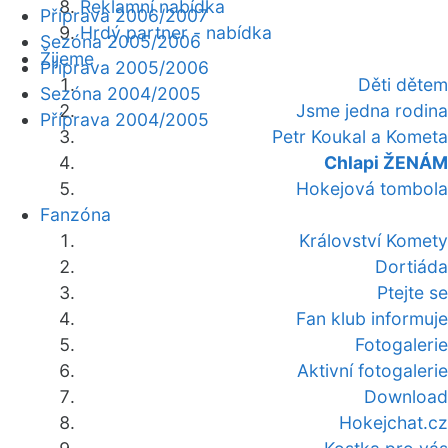
Reklamní nabídka
Příprava 2006/2007
Hrdý partner - nabídka
Sezóna 2005/2006
Žijeme
Příprava 2005/2006
Děti dětem
Sezóna 2004/2005
Jsme jedna rodina
Příprava 2004/2005
Petr Koukal a Kometa
Chlapi ŽENÁM
Hokejová tombola
Fanzóna
Království Komety
Dortiáda
Ptejte se
Fan klub informuje
Fotogalerie
Aktivní fotogalerie
Download
Hokejchat.cz