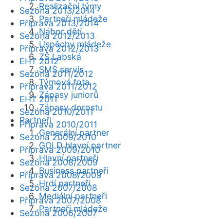
Realizační týmy
Sezóna 2013/2014
Partneři mládeže
Příprava 2013/2014
Nábor dětí
Sezóna 2012/2013
Úspěchy mládeže
Příprava 2012/2013
ZŠ Labská
EHT 2012
SMS servis
Sezóna 2011/2012
Týmová fota
Příprava 2011/2012
Zápasy juniorů
EHT 2011
Zápasy dorostu
Sezóna 2010/2011
Partneři
Příprava 2010/2011
Generální partner
Sezóna 2009/2010
GOLD hlavní partner
Příprava 2009/2010
Hlavní partneři
Sezóna 2008/2009
Business partneři
Příprava 2008/2009
Hrdí partneři
Sezóna 2007/2008
Mediální partneři
Příprava 2007/2008
Partneři mládeže
Sezóna 2006/2007