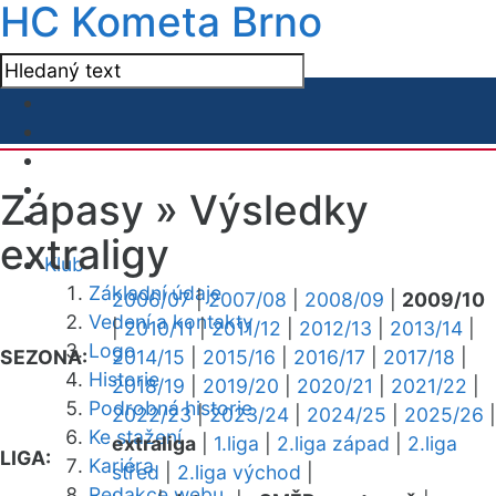
HC Kometa Brno
Zápasy »
Výsledky
extraligy
Klub
Základní údaje
2006/07
|
2007/08
|
2008/09
|
2009/10
Vedení a kontakty
|
2010/11
|
2011/12
|
2012/13
|
2013/14
|
Logo
SEZONA:
2014/15
|
2015/16
|
2016/17
|
2017/18
|
Historie
2018/19
|
2019/20
|
2020/21
|
2021/22
|
Podrobná historie
2022/23
|
2023/24
|
2024/25
|
2025/26
|
Ke stažení
extraliga
|
1.liga
|
2.liga západ
|
2.liga
LIGA:
Kariéra
střed
|
2.liga východ
|
Redakce webu