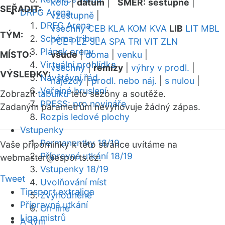
kolo
|
datum
|
SMĚR:
sestupně
|
SEŘADIT:
DRFG Arena
vzestupně
|
DRFG Arena
všechny
CEB
KLA
KOM
KVA
LIB
LIT
MBL
TÝM:
Schéma tribun
PCE
PLZ
SLA
SPA
TRI
VIT
ZLN
Plánek areny
MÍSTO:
všude
|
doma
|
venku
|
Virtuální prohlídka
všechny
|
remízy
|
výhry v prodl.
|
VÝSLEDKY:
Návštěvní řád
nájezdy
|
prodl. nebo náj.
|
s nulou
|
Veřejné bruslení
Zobrazit
tabulku
této sezóny a soutěže.
PRESS: pro novináře
Zadaným parametrům nevyhovuje žádný zápas.
Rozpis ledové plochy
Vstupenky
Permanentky 18/19
Vaše připomínky k této stránce uvítáme na
Přípravná utkání 18/19
webmaster
@esports.cz.
Vstupenky 18/19
Tweet
Uvolňování míst
Tipsport extraliga
Zvýhodněné
Přípravná utkání
On-line
Liga mistrů
A-tým