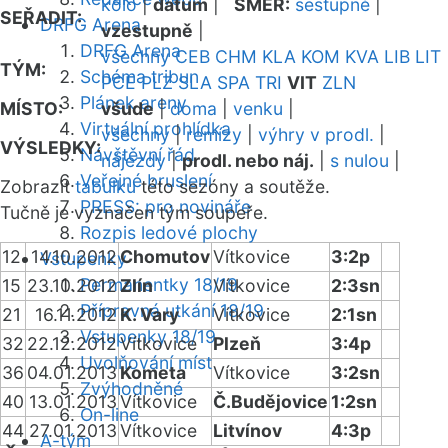
kolo
|
datum
|
SMĚR:
sestupně
|
SEŘADIT:
DRFG Arena
vzestupně
|
DRFG Arena
všechny
CEB
CHM
KLA
KOM
KVA
LIB
LIT
TÝM:
Schéma tribun
PCE
PLZ
SLA
SPA
TRI
VIT
ZLN
Plánek areny
MÍSTO:
všude
|
doma
|
venku
|
Virtuální prohlídka
všechny
|
remízy
|
výhry v prodl.
|
VÝSLEDKY:
Návštěvní řád
nájezdy
|
prodl. nebo náj.
|
s nulou
|
Veřejné bruslení
Zobrazit
tabulku
této sezóny a soutěže.
PRESS: pro novináře
Tučně je vyznačen tým soupeře.
Rozpis ledové plochy
12
14.10.2012
Chomutov
Vítkovice
3:2p
Vstupenky
Permanentky 18/19
15
23.10.2012
Zlín
Vítkovice
2:3sn
Přípravná utkání 18/19
21
16.11.2012
K. Vary
Vítkovice
2:1sn
Vstupenky 18/19
32
22.12.2012
Vítkovice
Plzeň
3:4p
Uvolňování míst
36
04.01.2013
Kometa
Vítkovice
3:2sn
Zvýhodněné
40
13.01.2013
Vítkovice
Č.Budějovice
1:2sn
On-line
44
27.01.2013
Vítkovice
Litvínov
4:3p
A-tým