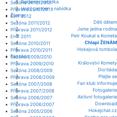
Reklamní nabídka
Sezóna 2012/2013
Hrdý partner - nabídka
Příprava 2012/2013
Žijeme
EHT 2012
Děti dětem
Sezóna 2011/2012
Jsme jedna rodina
Příprava 2011/2012
Petr Koukal a Kometa
EHT 2011
Chlapi ŽENÁM
Sezóna 2010/2011
Hokejová tombola
Příprava 2010/2011
Fanzóna
Sezóna 2009/2010
Království Komety
Příprava 2009/2010
Dortiáda
Sezóna 2008/2009
Ptejte se
Příprava 2008/2009
Fan klub informuje
Sezóna 2007/2008
Fotogalerie
Příprava 2007/2008
Aktivní fotogalerie
Sezóna 2006/2007
Download
Příprava 2006/2007
Hokejchat.cz
Sezóna 2005/2006