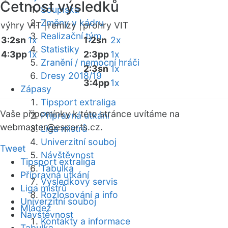
Četnost výsledků
Soupiska
Změny v kádru
výhry VIT |
remízy |
prohry VIT
Realizační tým
3:2sn
1x
1:2sn
2x
Statistiky
4:3pp
1x
2:3pp
1x
Zranění / nemocní hráči
2:3sn
1x
Dresy 2018/19
3:4pp
1x
Zápasy
Tipsport extraliga
Vaše připomínky k této stránce uvítáme na
Přípravná utkání
webmaster
@esports.cz.
Liga mistrů
Univerzitní souboj
Tweet
Návštěvnost
Tipsport extraliga
Tabulka
Přípravná utkání
Výsledkový servis
Liga mistrů
Rozlosování a info
Univerzitní souboj
Mládež
Návštěvnost
Kontakty a informace
Tabulka