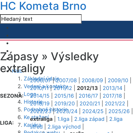
HC Kometa Brno
Zápasy »
Výsledky
extraligy
Klub
Základní údaje
2006/07
|
2007/08
|
2008/09
|
2009/10
|
Vedení a kontakty
2010/11
|
2011/12
|
2012/13
|
2013/14
|
Logo
SEZONA:
2014/15
|
2015/16
|
2016/17
|
2017/18
|
Historie
2018/19
|
2019/20
|
2020/21
|
2021/22
|
Podrobná historie
2022/23
|
2023/24
|
2024/25
|
2025/26
|
Ke stažení
extraliga
|
1.liga
|
2.liga západ
|
2.liga
LIGA:
Kariéra
střed
|
2.liga východ
|
Redakce webu