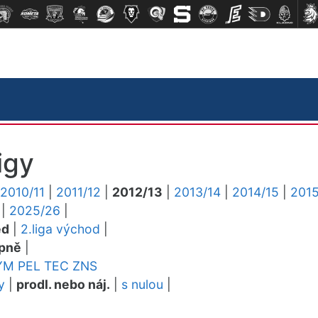
igy
2010/11
|
2011/12
|
2012/13
|
2013/14
|
2014/15
|
2015
|
2025/26
|
ed
|
2.liga východ
|
pně
|
YM
PEL
TEC
ZNS
y
|
prodl. nebo náj.
|
s nulou
|