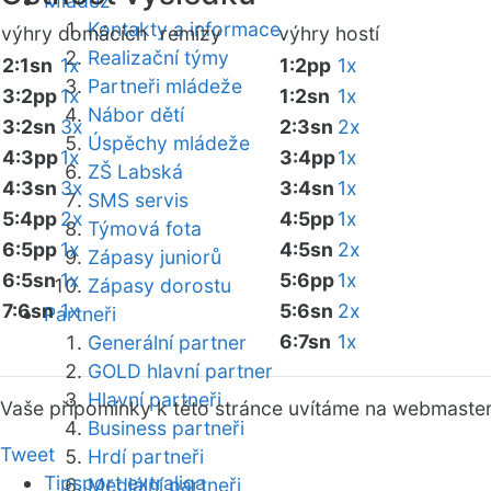
Mládež
Kontakty a informace
výhry domácích
remízy
výhry hostí
Realizační týmy
2:1sn
1x
1:2pp
1x
Partneři mládeže
3:2pp
1x
1:2sn
1x
Nábor dětí
3:2sn
3x
2:3sn
2x
Úspěchy mládeže
4:3pp
1x
3:4pp
1x
ZŠ Labská
4:3sn
3x
3:4sn
1x
SMS servis
5:4pp
2x
4:5pp
1x
Týmová fota
6:5pp
1x
4:5sn
2x
Zápasy juniorů
6:5sn
1x
5:6pp
1x
Zápasy dorostu
7:6sn
1x
5:6sn
2x
Partneři
6:7sn
1x
Generální partner
GOLD hlavní partner
Hlavní partneři
Vaše připomínky k této stránce uvítáme na webmaste
Business partneři
Tweet
Hrdí partneři
Tipsport extraliga
Mediální partneři