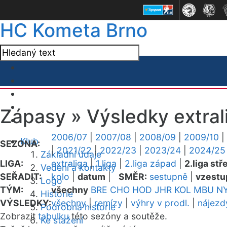
HC Kometa Brno
Zápasy »
Výsledky extral
2006/07
|
2007/08
|
2008/09
|
2009/10
|
Klub
SEZONA:
|
2021/22
|
2022/23
|
2023/24
|
2024/25
Základní údaje
LIGA:
extraliga
|
1.liga
|
2.liga západ
|
2.liga stř
Vedení a kontakty
SEŘADIT:
kolo
|
datum
|
SMĚR:
sestupně
|
vzestu
Logo
TÝM:
všechny
BRE
CHO
HOD
JHR
KOL
MBU
N
Historie
VÝSLEDKY:
všechny
|
remízy
|
výhry v prodl.
|
nájezd
Podrobná historie
Zobrazit
tabulku
této sezóny a soutěže.
Ke stažení