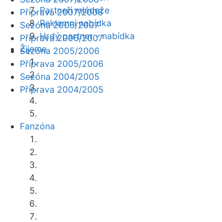
Partneři mládeže
Příprava 2007/2008
Reklamní nabídka
Sezóna 2006/2007
Hrdý partner - nabídka
Příprava 2006/2007
Žijeme
Sezóna 2005/2006
Příprava 2005/2006
Sezóna 2004/2005
Příprava 2004/2005
Fanzóna