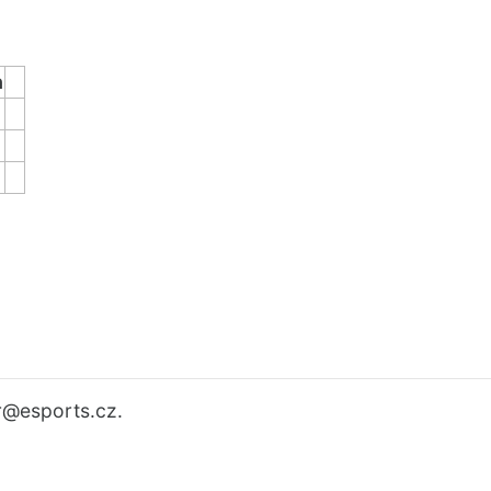
n
r
@esports.cz.