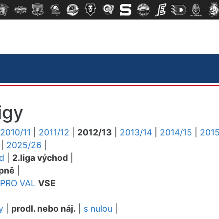
igy
2010/11
|
2011/12
|
2012/13
|
2013/14
|
2014/15
|
2015
|
2025/26
|
ed
|
2.liga východ
|
pně
|
PRO
VAL
VSE
y
|
prodl. nebo náj.
|
s nulou
|