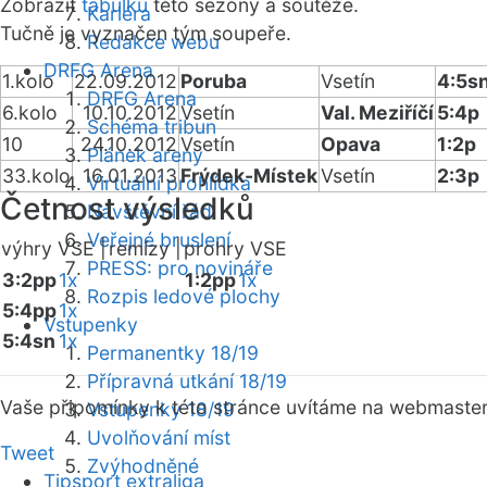
Zobrazit
tabulku
této sezóny a soutěže.
Kariéra
Tučně je vyznačen tým soupeře.
Redakce webu
DRFG Arena
1.kolo
22.09.2012
Poruba
Vsetín
4:5s
DRFG Arena
6.kolo
10.10.2012
Vsetín
Val. Meziříčí
5:4p
Schéma tribun
10
24.10.2012
Vsetín
Opava
1:2p
Plánek areny
33.kolo
16.01.2013
Frýdek-Místek
Vsetín
2:3p
Virtuální prohlídka
Četnost výsledků
Návštěvní řád
Veřejné bruslení
výhry VSE |
remízy |
prohry VSE
PRESS: pro novináře
3:2pp
1x
1:2pp
1x
Rozpis ledové plochy
5:4pp
1x
Vstupenky
5:4sn
1x
Permanentky 18/19
Přípravná utkání 18/19
Vaše připomínky k této stránce uvítáme na webmaste
Vstupenky 18/19
Uvolňování míst
Tweet
Zvýhodněné
Tipsport extraliga