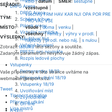
kolo
|
datum
|
SMĚR:
sestupně
|
SEŘADIT:
DRFG Arena
vzestupně
|
DRFG Arena
všechny
FRM
HAV
KAR
NJI
OPA
POR
PRE
TÝM:
Schéma tribun
PRO
VAL
VSE
Plánek areny
MÍSTO:
všude
|
doma
|
venku
|
Virtuální prohlídka
všechny
|
remízy
|
výhry v prodl.
|
VÝSLEDKY:
Návštěvní řád
nájezdy
|
prodl. nebo náj.
|
s nulou
|
Veřejné bruslení
Zobrazit
tabulku
této sezóny a soutěže.
PRESS: pro novináře
Zadaným parametrům nevyhovuje žádný zápas.
Rozpis ledové plochy
Vstupenky
Permanentky 18/19
Vaše připomínky k této stránce uvítáme na
Přípravná utkání 18/19
webmaster
@esports.cz.
Vstupenky 18/19
Tweet
Uvolňování míst
Tipsport extraliga
Zvýhodněné
Přípravná utkání
On-line
Liga mistrů
A-tým