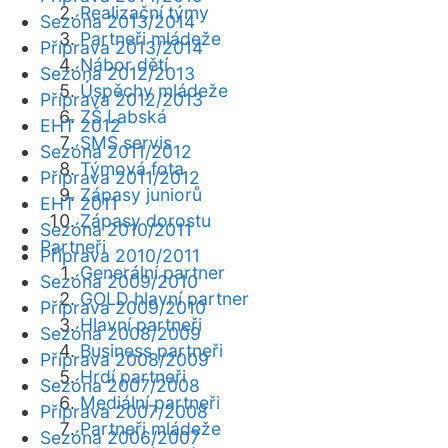
Realizační týmy
Sezóna 2013/2014
Partneři mládeže
Příprava 2013/2014
Nábor dětí
Sezóna 2012/2013
Úspěchy mládeže
Příprava 2012/2013
ZŠ Labská
EHT 2012
SMS servis
Sezóna 2011/2012
Týmová fota
Příprava 2011/2012
Zápasy juniorů
EHT 2011
Zápasy dorostu
Sezóna 2010/2011
Partneři
Příprava 2010/2011
Generální partner
Sezóna 2009/2010
GOLD hlavní partner
Příprava 2009/2010
Hlavní partneři
Sezóna 2008/2009
Business partneři
Příprava 2008/2009
Hrdí partneři
Sezóna 2007/2008
Mediální partneři
Příprava 2007/2008
Partneři mládeže
Sezóna 2006/2007