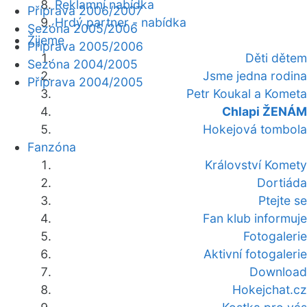
Reklamní nabídka
Příprava 2006/2007
Hrdý partner - nabídka
Sezóna 2005/2006
Žijeme
Příprava 2005/2006
Děti dětem
Sezóna 2004/2005
Jsme jedna rodina
Příprava 2004/2005
Petr Koukal a Kometa
Chlapi ŽENÁM
Hokejová tombola
Fanzóna
Království Komety
Dortiáda
Ptejte se
Fan klub informuje
Fotogalerie
Aktivní fotogalerie
Download
Hokejchat.cz