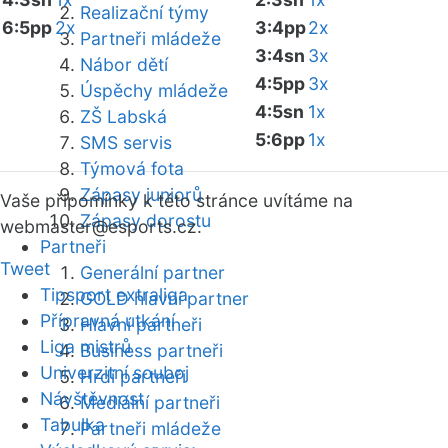
Realizační týmy
6:5pp
2x
3:4pp
2x
Partneři mládeže
3:4sn
3x
Nábor dětí
4:5pp
3x
Úspěchy mládeže
4:5sn
1x
ZŠ Labská
5:6pp
1x
SMS servis
Týmová fota
Zápasy juniorů
Vaše připomínky k této stránce uvítáme na
Zápasy dorostu
webmaster
@esports.cz.
Partneři
Tweet
Generální partner
Tipsport extraliga
GOLD hlavní partner
Přípravná utkání
Hlavní partneři
Liga mistrů
Business partneři
Univerzitní souboj
Hrdí partneři
Návštěvnost
Mediální partneři
Tabulka
Partneři mládeže