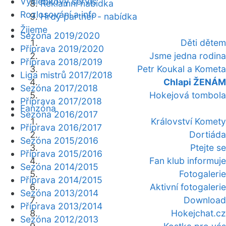
Výsledkový servis
Reklamní nabídka
Rozlosování a info
Hrdý partner - nabídka
Žijeme
Sezóna 2019/2020
Děti dětem
Příprava 2019/2020
Jsme jedna rodina
Příprava 2018/2019
Petr Koukal a Kometa
Liga mistrů 2017/2018
Chlapi ŽENÁM
Sezóna 2017/2018
Hokejová tombola
Příprava 2017/2018
Fanzóna
Sezóna 2016/2017
Království Komety
Příprava 2016/2017
Dortiáda
Sezóna 2015/2016
Ptejte se
Příprava 2015/2016
Fan klub informuje
Sezóna 2014/2015
Fotogalerie
Příprava 2014/2015
Aktivní fotogalerie
Sezóna 2013/2014
Download
Příprava 2013/2014
Hokejchat.cz
Sezóna 2012/2013