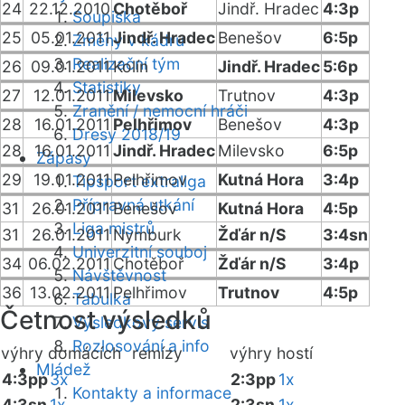
24
22.12.2010
Chotěboř
Jindř. Hradec
4:3p
Soupiska
25
05.01.2011
Jindř. Hradec
Benešov
6:5p
Změny v kádru
Realizační tým
26
09.01.2011
Kolín
Jindř. Hradec
5:6p
Statistiky
27
12.01.2011
Milevsko
Trutnov
4:3p
Zranění / nemocní hráči
28
16.01.2011
Pelhřimov
Benešov
4:3p
Dresy 2018/19
28
16.01.2011
Jindř. Hradec
Milevsko
6:5p
Zápasy
29
19.01.2011
Pelhřimov
Kutná Hora
3:4p
Tipsport extraliga
Přípravná utkání
31
26.01.2011
Benešov
Kutná Hora
4:5p
Liga mistrů
31
26.01.2011
Nymburk
Žďár n/S
3:4sn
Univerzitní souboj
34
06.02.2011
Chotěboř
Žďár n/S
3:4p
Návštěvnost
36
13.02.2011
Pelhřimov
Trutnov
4:5p
Tabulka
Četnost výsledků
Výsledkový servis
Rozlosování a info
výhry domácích
remízy
výhry hostí
Mládež
4:3pp
3x
2:3pp
1x
Kontakty a informace
4:3sn
1x
2:3sn
1x