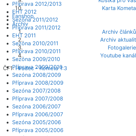
Kostka pro vás
Příprava 2012/2013
Karta Kometa
EHT 2012
Fanshop
Sezóna 2011/2012
Archiv
Příprava 2011/2012
Archiv článků
EHT 2011
Archiv aktualit
Sezóna 2010/2011
Fotogalerie
Příprava 2010/2011
Youtube kanál
Sezóna 2009/2010
Příprava 2009/2010
ČF1:
Hradec - Kometa 1:3
Sezóna 2008/2009
Příprava 2008/2009
Sezóna 2007/2008
Příprava 2007/2008
Sezóna 2006/2007
Příprava 2006/2007
Sezóna 2005/2006
Příprava 2005/2006