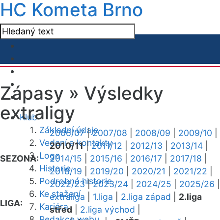
HC Kometa Brno
Zápasy »
Výsledky
extraligy
Klub
Základní údaje
2006/07
|
2007/08
|
2008/09
|
2009/10
|
Vedení a kontakty
2010/11
|
2011/12
|
2012/13
|
2013/14
|
Logo
SEZONA:
2014/15
|
2015/16
|
2016/17
|
2017/18
|
Historie
2018/19
|
2019/20
|
2020/21
|
2021/22
|
Podrobná historie
2022/23
|
2023/24
|
2024/25
|
2025/26
|
Ke stažení
extraliga
|
1.liga
|
2.liga západ
|
2.liga
LIGA:
Kariéra
střed
|
2.liga východ
|
Redakce webu