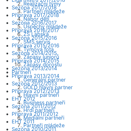
Realizační týmy
Sezóna 2017/2018
Partneři mládeže
Příprava 2017/2018
Nábor dětí
Sezóna 2016/2017
Úspěchy mládeže
Příprava 2016/2017
ZŠ Labská
Sezóna 2015/2016
SMS servis
Příprava 2015/2016
Týmová fota
Sezóna 2014/2015
Zápasy juniorů
Příprava 2014/2015
Zápasy dorostu
Sezóna 2013/2014
Partneři
Příprava 2013/2014
Generální partner
Sezóna 2012/2013
GOLD hlavní partner
Příprava 2012/2013
Hlavní partneři
EHT 2012
Business partneři
Sezóna 2011/2012
Hrdí partneři
Příprava 2011/2012
Mediální partneři
EHT 2011
Partneři mládeže
Sezóna 2010/2011