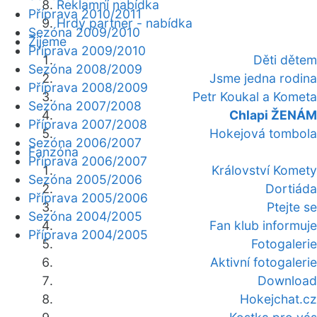
Reklamní nabídka
Příprava 2010/2011
Hrdý partner - nabídka
Sezóna 2009/2010
Žijeme
Příprava 2009/2010
Děti dětem
Sezóna 2008/2009
Jsme jedna rodina
Příprava 2008/2009
Petr Koukal a Kometa
Sezóna 2007/2008
Chlapi ŽENÁM
Příprava 2007/2008
Hokejová tombola
Sezóna 2006/2007
Fanzóna
Příprava 2006/2007
Království Komety
Sezóna 2005/2006
Dortiáda
Příprava 2005/2006
Ptejte se
Sezóna 2004/2005
Fan klub informuje
Příprava 2004/2005
Fotogalerie
Aktivní fotogalerie
Download
Hokejchat.cz