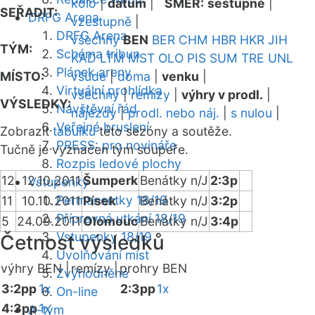
kolo
|
datum
|
SMĚR:
sestupně
|
SEŘADIT:
DRFG Arena
vzestupně
|
DRFG Arena
všechny
BEN
BER
CHM
HBR
HKR
JIH
TÝM:
Schéma tribun
KAD
LTM
MST
OLO
PIS
SUM
TRE
UNL
Plánek areny
MÍSTO:
všude
|
doma
|
venku
|
Virtuální prohlídka
všechny
|
remízy
|
výhry v prodl.
|
VÝSLEDKY:
Návštěvní řád
nájezdy
|
prodl. nebo náj.
|
s nulou
|
Veřejné bruslení
Zobrazit
tabulku
této sezóny a soutěže.
PRESS: pro novináře
Tučně je vyznačen tým soupeře.
Rozpis ledové plochy
12
12.10.2011
Šumperk
Benátky n/J
2:3p
Vstupenky
Permanentky 18/19
11
10.10.2011
Písek
Benátky n/J
3:2p
Přípravná utkání 18/19
5
24.09.2011
Olomouc
Benátky n/J
3:4p
Vstupenky 18/19
Četnost výsledků
Uvolňování míst
výhry BEN |
remízy |
prohry BEN
Zvýhodněné
3:2pp
1x
2:3pp
1x
On-line
4:3pp
1x
A-tým