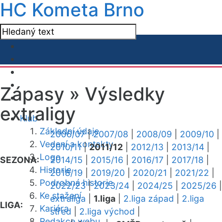
HC Kometa Brno
Zápasy »
Výsledky
extraligy
Klub
Základní údaje
2006/07
|
2007/08
|
2008/09
|
2009/10
|
Vedení a kontakty
2010/11
|
2011/12
|
2012/13
|
2013/14
|
Logo
SEZONA:
2014/15
|
2015/16
|
2016/17
|
2017/18
|
Historie
2018/19
|
2019/20
|
2020/21
|
2021/22
|
Podrobná historie
2022/23
|
2023/24
|
2024/25
|
2025/26
|
Ke stažení
extraliga
|
1.liga
|
2.liga západ
|
2.liga
LIGA:
Kariéra
střed
|
2.liga východ
|
Redakce webu