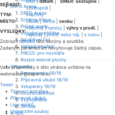
kolo
|
datum
|
SMĚR:
sestupně
|
SEŘADIT:
DRFG Arena
vzestupně
|
DRFG Arena
TÝM:
všechny
Schéma tribun
MÍSTO:
všude
|
doma
|
venku
|
Plánek areny
všechny
|
remízy
|
výhry v prodl.
|
VÝSLEDKY:
Virtuální prohlídka
nájezdy
|
prodl. nebo náj.
|
s nulou
|
Návštěvní řád
Zobrazit
tabulku
této sezóny a soutěže.
Veřejné bruslení
Zadaným parametrům nevyhovuje žádný zápas.
PRESS: pro novináře
Rozpis ledové plochy
Vstupenky
Vaše připomínky k této stránce uvítáme na
Permanentky 18/19
webmaster
@esports.cz.
Přípravná utkání 18/19
Tweet
Vstupenky 18/19
Tipsport extraliga
Uvolňování míst
Přípravná utkání
Zvýhodněné
Liga mistrů
On-line
Univerzitní souboj
A-tým