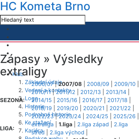
HC Kometa Brno
Zápasy »
Výsledky
extraligy
Klub
Základní údaje
2006/07
|
2007/08
|
2008/09
|
2009/10
|
Vedení a kontakty
2010/11
|
2011/12
|
2012/13
|
2013/14
|
Logo
SEZONA:
2014/15
|
2015/16
|
2016/17
|
2017/18
|
Historie
2018/19
|
2019/20
|
2020/21
|
2021/22
|
Podrobná historie
2022/23
|
2023/24
|
2024/25
|
2025/26
|
Ke stažení
extraliga
|
1.liga
|
2.liga západ
|
2.liga
LIGA:
Kariéra
střed
|
2.liga východ
|
Redakce webu