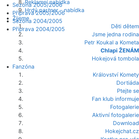
Reklamní nabídka
Sezóna 2005/2006
Hrdý partner - nabídka
Příprava 2005/2006
Žijeme
Sezóna 2004/2005
Děti dětem
Příprava 2004/2005
Jsme jedna rodina
Petr Koukal a Kometa
Chlapi ŽENÁM
Hokejová tombola
Fanzóna
Království Komety
Dortiáda
Ptejte se
Fan klub informuje
Fotogalerie
Aktivní fotogalerie
Download
Hokejchat.cz