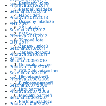
Realizační týmy
Příprava 2013/2014
Partneři mládeže
Sezóna 2012/2013
Nábor dětí
Příprava 2012/2013
Úspěchy mládeže
EHT 2012
ZŠ Labská
Sezóna 2011/2012
SMS servis
Příprava 2011/2012
Týmová fota
EHT 2011
Zápasy juniorů
Sezóna 2010/2011
Zápasy dorostu
Příprava 2010/2011
Partneři
Sezóna 2009/2010
Generální partner
Příprava 2009/2010
GOLD hlavní partner
Sezóna 2008/2009
Hlavní partneři
Příprava 2008/2009
Business partneři
Sezóna 2007/2008
Hrdí partneři
Příprava 2007/2008
Mediální partneři
Sezóna 2006/2007
Partneři mládeže
Příprava 2006/2007