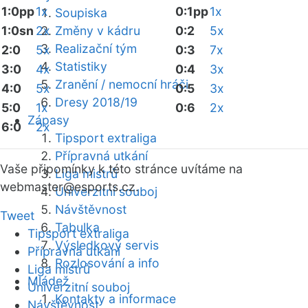
1:0pp
1x
0:1pp
1x
Soupiska
1:0sn
2x
Změny v kádru
0:2
5x
Realizační tým
2:0
5x
0:3
7x
Statistiky
3:0
4x
0:4
3x
Zranění / nemocní hráči
4:0
5x
0:5
3x
Dresy 2018/19
5:0
1x
0:6
2x
Zápasy
6:0
2x
Tipsport extraliga
Přípravná utkání
Vaše připomínky k této stránce uvítáme na
Liga mistrů
webmaster
@esports.cz.
Univerzitní souboj
Návštěvnost
Tweet
Tabulka
Tipsport extraliga
Výsledkový servis
Přípravná utkání
Rozlosování a info
Liga mistrů
Mládež
Univerzitní souboj
Kontakty a informace
Návštěvnost