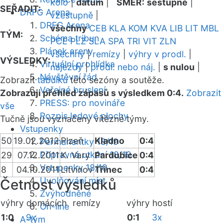
kolo
|
datum
|
SMĚR:
sestupně
|
SEŘADIT:
DRFG Arena
vzestupně
|
DRFG Arena
všechny
CEB
KLA
KOM
KVA
LIB
LIT
MBL
TÝM:
Schéma tribun
PCE
PLZ
SLA
SPA
TRI
VIT
ZLN
Plánek areny
všechny
|
remízy
|
výhry v prodl.
|
VÝSLEDKY:
Virtuální prohlídka
nájezdy
|
prodl. nebo náj.
|
s nulou
|
Návštěvní řád
Zobrazit
tabulku
této sezóny a soutěže.
Veřejné bruslení
Zobrazuji přehled zápasů s výsledkem 0:4.
Zobrazit
PRESS: pro novináře
vše
Rozpis ledové plochy
Tučně jsou vyznačeny vítězné týmy.
Vstupenky
50
19.02.2012
Plzeň
Kladno
0:4
Permanentky 18/19
Přípravná utkání 18/19
29
07.12.2011
K. Vary
Pardubice
0:4
Vstupenky 18/19
8
04.10.2011
Litvínov
Třinec
0:4
Uvolňování míst
Četnost výsledků
Zvýhodněné
výhry domácích
remízy
výhry hostí
On-line
1:0
9x
0:1
3x
A-tým