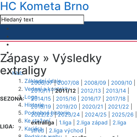
HC Kometa Brno
Zápasy »
Výsledky
extraligy
Klub
Základní údaje
2006/07
|
2007/08
|
2008/09
|
2009/10
|
Vedení a kontakty
2010/11
|
2011/12
|
2012/13
|
2013/14
|
Logo
SEZONA:
2014/15
|
2015/16
|
2016/17
|
2017/18
|
Historie
2018/19
|
2019/20
|
2020/21
|
2021/22
|
Podrobná historie
2022/23
|
2023/24
|
2024/25
|
2025/26
|
Ke stažení
extraliga
|
1.liga
|
2.liga západ
|
2.liga
LIGA:
Kariéra
střed
|
2.liga východ
|
Redakce webu