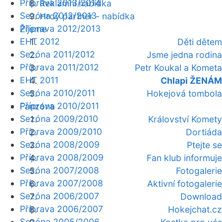
Příprava 2013/2014
Reklamní nabídka
Sezóna 2012/2013
Hrdý partner - nabídka
Příprava 2012/2013
Žijeme
EHT 2012
Děti dětem
Sezóna 2011/2012
Jsme jedna rodina
Příprava 2011/2012
Petr Koukal a Kometa
EHT 2011
Chlapi ŽENÁM
Sezóna 2010/2011
Hokejová tombola
Příprava 2010/2011
Fanzóna
Sezóna 2009/2010
Království Komety
Příprava 2009/2010
Dortiáda
Sezóna 2008/2009
Ptejte se
Příprava 2008/2009
Fan klub informuje
Sezóna 2007/2008
Fotogalerie
Příprava 2007/2008
Aktivní fotogalerie
Sezóna 2006/2007
Download
Příprava 2006/2007
Hokejchat.cz
Sezóna 2005/2006