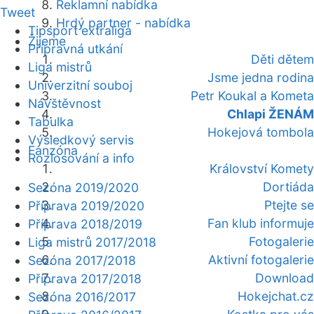
Reklamní nabídka
Tweet
Hrdý partner - nabídka
Tipsport extraliga
Žijeme
Přípravná utkání
Děti dětem
Liga mistrů
Jsme jedna rodina
Univerzitní souboj
Petr Koukal a Kometa
Návštěvnost
Chlapi ŽENÁM
Tabulka
Hokejová tombola
Výsledkový servis
Fanzóna
Rozlosování a info
Království Komety
Dortiáda
Sezóna 2019/2020
Ptejte se
Příprava 2019/2020
Fan klub informuje
Příprava 2018/2019
Fotogalerie
Liga mistrů 2017/2018
Aktivní fotogalerie
Sezóna 2017/2018
Download
Příprava 2017/2018
Hokejchat.cz
Sezóna 2016/2017