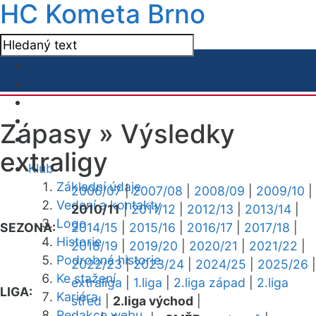
HC Kometa Brno
Zápasy »
Výsledky
extraligy
Klub
Základní údaje
2006/07
|
2007/08
|
2008/09
|
2009/10
|
Vedení a kontakty
2010/11
|
2011/12
|
2012/13
|
2013/14
|
Logo
SEZONA:
2014/15
|
2015/16
|
2016/17
|
2017/18
|
Historie
2018/19
|
2019/20
|
2020/21
|
2021/22
|
Podrobná historie
2022/23
|
2023/24
|
2024/25
|
2025/26
|
Ke stažení
extraliga
|
1.liga
|
2.liga západ
|
2.liga
LIGA:
Kariéra
střed
|
2.liga východ
|
Redakce webu