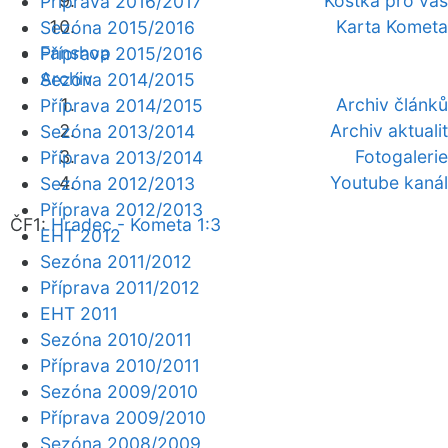
Kostka pro vás
Příprava 2016/2017
Karta Kometa
Sezóna 2015/2016
Fanshop
Příprava 2015/2016
Archiv
Sezóna 2014/2015
Archiv článků
Příprava 2014/2015
Archiv aktualit
Sezóna 2013/2014
Fotogalerie
Příprava 2013/2014
Youtube kanál
Sezóna 2012/2013
Příprava 2012/2013
ČF1:
Hradec - Kometa 1:3
EHT 2012
Sezóna 2011/2012
Příprava 2011/2012
EHT 2011
Sezóna 2010/2011
Příprava 2010/2011
Sezóna 2009/2010
Příprava 2009/2010
Sezóna 2008/2009