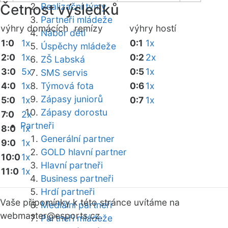
Četnost výsledků
Realizační týmy
Partneři mládeže
výhry domácích
remízy
výhry hostí
Nábor dětí
1:0
1x
0:1
1x
Úspěchy mládeže
2:0
1x
0:2
2x
ZŠ Labská
3:0
5x
0:5
1x
SMS servis
4:0
1x
Týmová fota
0:6
1x
Zápasy juniorů
5:0
1x
0:7
1x
Zápasy dorostu
7:0
2x
Partneři
8:0
1x
Generální partner
9:0
1x
GOLD hlavní partner
10:0
1x
Hlavní partneři
11:0
1x
Business partneři
Hrdí partneři
Vaše připomínky k této stránce uvítáme na
Mediální partneři
webmaster
@esports.cz.
Partneři mládeže