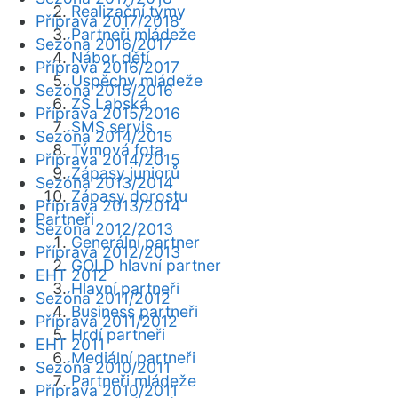
Realizační týmy
Příprava 2017/2018
Partneři mládeže
Sezóna 2016/2017
Nábor dětí
Příprava 2016/2017
Úspěchy mládeže
Sezóna 2015/2016
ZŠ Labská
Příprava 2015/2016
SMS servis
Sezóna 2014/2015
Týmová fota
Příprava 2014/2015
Zápasy juniorů
Sezóna 2013/2014
Zápasy dorostu
Příprava 2013/2014
Partneři
Sezóna 2012/2013
Generální partner
Příprava 2012/2013
GOLD hlavní partner
EHT 2012
Hlavní partneři
Sezóna 2011/2012
Business partneři
Příprava 2011/2012
Hrdí partneři
EHT 2011
Mediální partneři
Sezóna 2010/2011
Partneři mládeže
Příprava 2010/2011