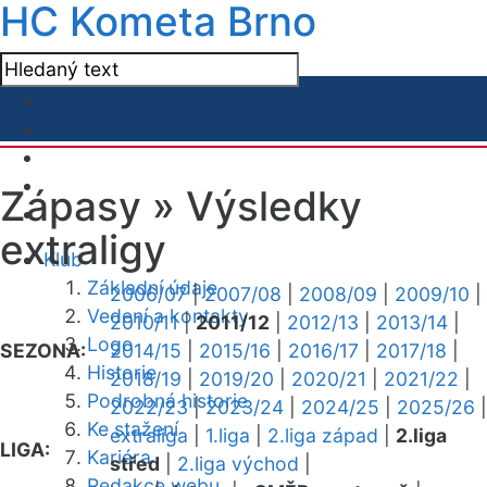
HC Kometa Brno
Zápasy »
Výsledky
extraligy
Klub
Základní údaje
2006/07
|
2007/08
|
2008/09
|
2009/10
|
Vedení a kontakty
2010/11
|
2011/12
|
2012/13
|
2013/14
|
Logo
SEZONA:
2014/15
|
2015/16
|
2016/17
|
2017/18
|
Historie
2018/19
|
2019/20
|
2020/21
|
2021/22
|
Podrobná historie
2022/23
|
2023/24
|
2024/25
|
2025/26
|
Ke stažení
extraliga
|
1.liga
|
2.liga západ
|
2.liga
LIGA:
Kariéra
střed
|
2.liga východ
|
Redakce webu