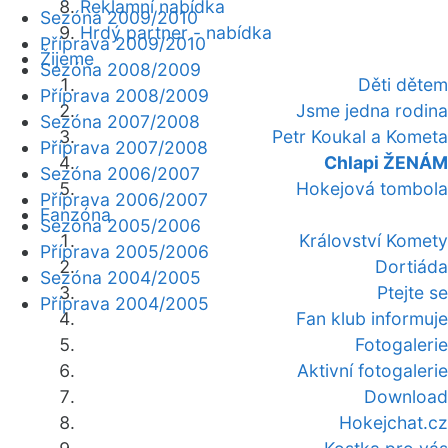
Reklamní nabídka
Sezóna 2009/2010
Hrdý partner - nabídka
Příprava 2009/2010
Žijeme
Sezóna 2008/2009
Děti dětem
Příprava 2008/2009
Jsme jedna rodina
Sezóna 2007/2008
Petr Koukal a Kometa
Příprava 2007/2008
Chlapi ŽENÁM
Sezóna 2006/2007
Hokejová tombola
Příprava 2006/2007
Fanzóna
Sezóna 2005/2006
Království Komety
Příprava 2005/2006
Dortiáda
Sezóna 2004/2005
Ptejte se
Příprava 2004/2005
Fan klub informuje
Fotogalerie
Aktivní fotogalerie
Download
Hokejchat.cz