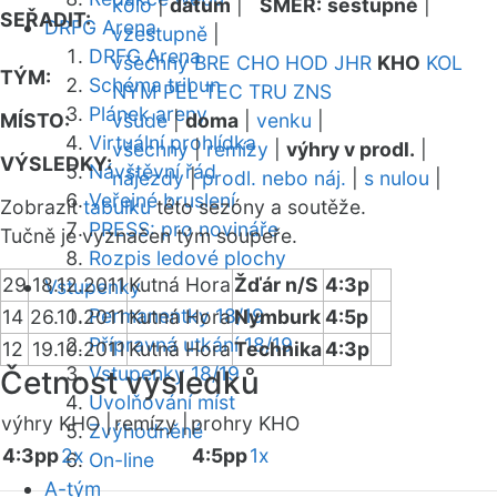
kolo
|
datum
|
SMĚR:
sestupně
|
SEŘADIT:
DRFG Arena
vzestupně
|
DRFG Arena
všechny
BRE
CHO
HOD
JHR
KHO
KOL
TÝM:
Schéma tribun
NYM
PEL
TEC
TRU
ZNS
Plánek areny
MÍSTO:
všude
|
doma
|
venku
|
Virtuální prohlídka
všechny
|
remízy
|
výhry v prodl.
|
VÝSLEDKY:
Návštěvní řád
nájezdy
|
prodl. nebo náj.
|
s nulou
|
Veřejné bruslení
Zobrazit
tabulku
této sezóny a soutěže.
PRESS: pro novináře
Tučně je vyznačen tým soupeře.
Rozpis ledové plochy
29
18.12.2011
Kutná Hora
Žďár n/S
4:3p
Vstupenky
Permanentky 18/19
14
26.10.2011
Kutná Hora
Nymburk
4:5p
Přípravná utkání 18/19
12
19.10.2011
Kutná Hora
Technika
4:3p
Vstupenky 18/19
Četnost výsledků
Uvolňování míst
výhry KHO |
remízy |
prohry KHO
Zvýhodněné
4:3pp
2x
4:5pp
1x
On-line
A-tým