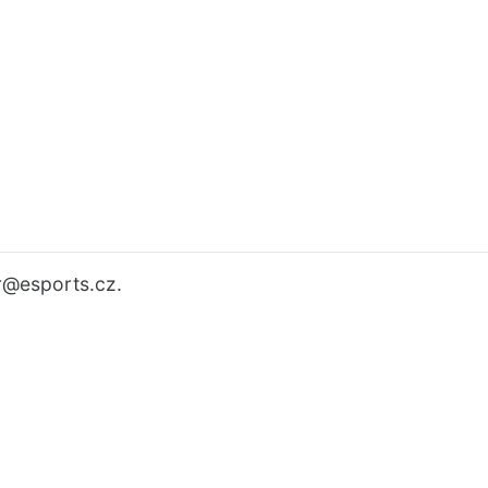
r
@esports.cz.