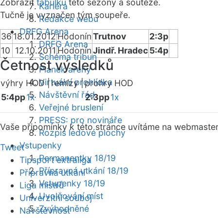
Zobrazit
tabulku
této sezóny a soutěže.
Kariéra
Tučně je vyznačen tým soupeře.
Redakce webu
DRFG Arena
36
18.01.2012
Hodonín
Trutnov
2:3p
DRFG Arena
10
12.10.2011
Hodonín
Jindř. Hradec
5:4p
Schéma tribun
Četnost výsledků
Plánek areny
Virtuální prohlídka
výhry HOD |
remízy |
prohry HOD
Návštěvní řád
5:4pp
1x
2:3pp
1x
Veřejné bruslení
PRESS: pro novináře
Vaše připomínky k této stránce uvítáme na webmaste
Rozpis ledové plochy
Vstupenky
Tweet
Permanentky 18/19
Tipsport extraliga
Přípravná utkání 18/19
Přípravná utkání
Vstupenky 18/19
Liga mistrů
Uvolňování míst
Univerzitní souboj
Zvýhodněné
Návštěvnost