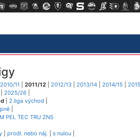
igy
2010/11
|
2011/12
|
2012/13
|
2013/14
|
2014/15
|
2015
|
2025/26
|
ed
|
2.liga východ
|
upně
|
YM
PEL
TEC
TRU
ZNS
y
|
prodl. nebo náj.
|
s nulou
|