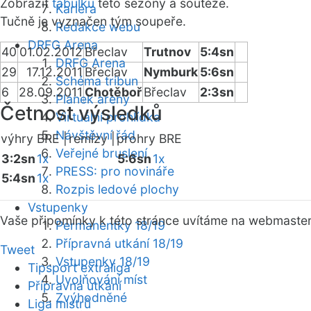
Zobrazit
tabulku
této sezóny a soutěže.
Kariéra
Tučně je vyznačen tým soupeře.
Redakce webu
DRFG Arena
40
01.02.2012
Břeclav
Trutnov
5:4sn
DRFG Arena
29
17.12.2011
Břeclav
Nymburk
5:6sn
Schéma tribun
6
28.09.2011
Chotěboř
Břeclav
2:3sn
Plánek areny
Četnost výsledků
Virtuální prohlídka
Návštěvní řád
výhry BRE |
remízy |
prohry BRE
Veřejné bruslení
3:2sn
1x
5:6sn
1x
PRESS: pro novináře
5:4sn
1x
Rozpis ledové plochy
Vstupenky
Vaše připomínky k této stránce uvítáme na webmaste
Permanentky 18/19
Přípravná utkání 18/19
Tweet
Vstupenky 18/19
Tipsport extraliga
Uvolňování míst
Přípravná utkání
Zvýhodněné
Liga mistrů