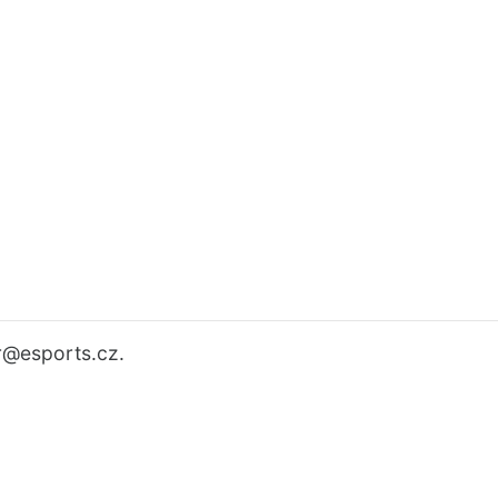
r
@esports.cz.