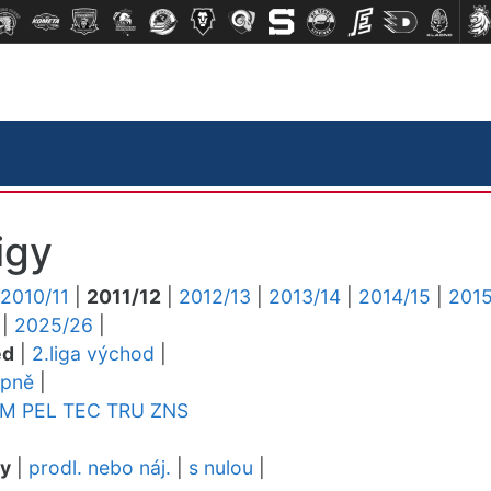
igy
2010/11
|
2011/12
|
2012/13
|
2013/14
|
2014/15
|
2015
|
2025/26
|
ed
|
2.liga východ
|
upně
|
YM
PEL
TEC
TRU
ZNS
dy
|
prodl. nebo náj.
|
s nulou
|