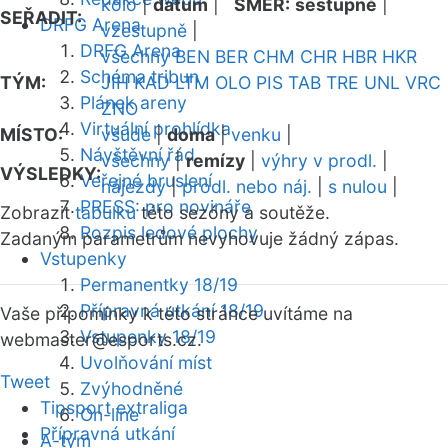
kolo
|
datum
|
SMĚR:
sestupně
|
SEŘADIT:
DRFG Arena
vzestupně
|
DRFG Arena
všechny
BEN
BER
CHM
CHR
HBR
HKR
Schéma tribun
TÝM:
JIH
KAD
LTM
OLO
PIS
TAB
TRE
UNL
VRC
Plánek areny
ZNO
Virtuální prohlídka
MÍSTO:
všude
|
doma
|
venku
|
Návštěvní řád
všechny
|
remízy
|
výhry v prodl.
|
VÝSLEDKY:
Veřejné bruslení
nájezdy
|
prodl. nebo náj.
|
s nulou
|
PRESS: pro novináře
Zobrazit
tabulku
této sezóny a soutěže.
Rozpis ledové plochy
Zadaným parametrům nevyhovuje žádný zápas.
Vstupenky
Permanentky 18/19
Přípravná utkání 18/19
Vaše připomínky k této stránce uvítáme na
Vstupenky 18/19
webmaster
@esports.cz.
Uvolňování míst
Tweet
Zvýhodněné
Tipsport extraliga
On-line
Přípravná utkání
A-tým