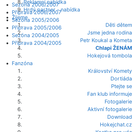
Reklamní nabídka
Sezóna 2006/2007
Hrdý partner - nabídka
Příprava 2006/2007
Žijeme
Sezóna 2005/2006
Děti dětem
Příprava 2005/2006
Jsme jedna rodina
Sezóna 2004/2005
Petr Koukal a Kometa
Příprava 2004/2005
Chlapi ŽENÁM
Hokejová tombola
Fanzóna
Království Komety
Dortiáda
Ptejte se
Fan klub informuje
Fotogalerie
Aktivní fotogalerie
Download
Hokejchat.cz