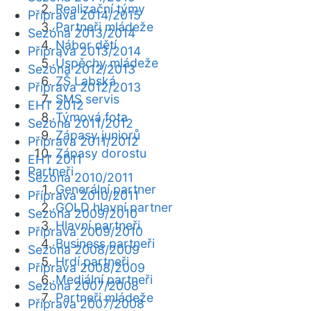
Realizační týmy
Příprava 2014/2015
Partneři mládeže
Sezóna 2013/2014
Nábor dětí
Příprava 2013/2014
Úspěchy mládeže
Sezóna 2012/2013
ZŠ Labská
Příprava 2012/2013
SMS servis
EHT 2012
Týmová fota
Sezóna 2011/2012
Zápasy juniorů
Příprava 2011/2012
Zápasy dorostu
EHT 2011
Partneři
Sezóna 2010/2011
Generální partner
Příprava 2010/2011
GOLD hlavní partner
Sezóna 2009/2010
Hlavní partneři
Příprava 2009/2010
Business partneři
Sezóna 2008/2009
Hrdí partneři
Příprava 2008/2009
Mediální partneři
Sezóna 2007/2008
Partneři mládeže
Příprava 2007/2008