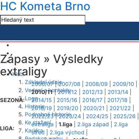
HC Kometa Brno
Zápasy »
Výsledky
extraligy
Klub
Základní údaje
2006/07
|
2007/08
|
2008/09
|
2009/10
|
Vedení a kontakty
2010/11
|
2011/12
|
2012/13
|
2013/14
|
Logo
SEZONA:
2014/15
|
2015/16
|
2016/17
|
2017/18
|
Historie
2018/19
|
2019/20
|
2020/21
|
2021/22
|
Podrobná historie
2022/23
|
2023/24
|
2024/25
|
2025/26
|
Ke stažení
extraliga
|
1.liga
|
2.liga západ
|
2.liga
LIGA:
Kariéra
střed
|
2.liga východ
|
Redakce webu