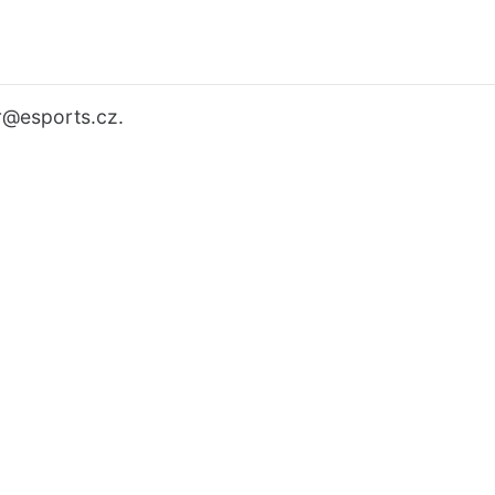
r
@esports.cz.