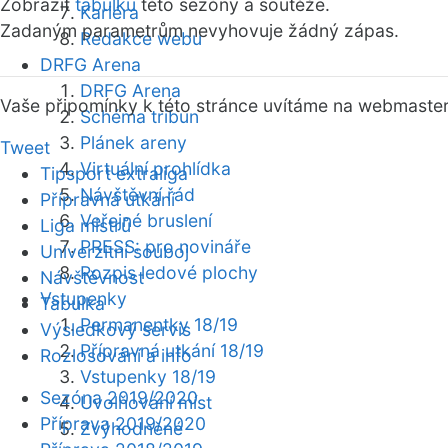
Zobrazit
tabulku
této sezóny a soutěže.
Kariéra
Zadaným parametrům nevyhovuje žádný zápas.
Redakce webu
DRFG Arena
DRFG Arena
Vaše připomínky k této stránce uvítáme na webmaste
Schéma tribun
Plánek areny
Tweet
Virtuální prohlídka
Tipsport extraliga
Návštěvní řád
Přípravná utkání
Veřejné bruslení
Liga mistrů
PRESS: pro novináře
Univerzitní souboj
Rozpis ledové plochy
Návštěvnost
Vstupenky
Tabulka
Permanentky 18/19
Výsledkový servis
Přípravná utkání 18/19
Rozlosování a info
Vstupenky 18/19
Sezóna 2019/2020
Uvolňování míst
Příprava 2019/2020
Zvýhodněné