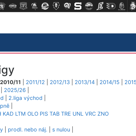
igy
2010/11
|
2011/12
|
2012/13
|
2013/14
|
2014/15
|
2015
|
2025/26
|
ed
|
2.liga východ
|
upně
|
H
KAD
LTM
OLO
PIS
TAB
TRE
UNL
VRC
ZNO
dy
|
prodl. nebo náj.
|
s nulou
|