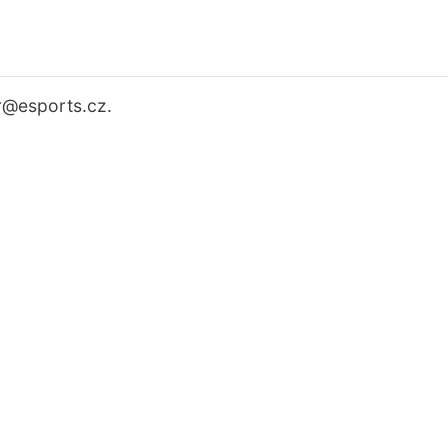
r
@esports.cz.