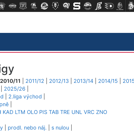
igy
2010/11
|
2011/12
|
2012/13
|
2013/14
|
2014/15
|
2015
|
2025/26
|
ed
|
2.liga východ
|
upně
|
H
KAD
LTM
OLO
PIS
TAB
TRE
UNL
VRC
ZNO
dy
|
prodl. nebo náj.
|
s nulou
|