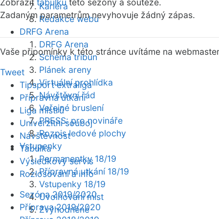
Zobrazit
tabulku
této sezóny a soutěže.
Kariéra
Zadaným parametrům nevyhovuje žádný zápas.
Redakce webu
DRFG Arena
DRFG Arena
Vaše připomínky k této stránce uvítáme na webmaste
Schéma tribun
Plánek areny
Tweet
Virtuální prohlídka
Tipsport extraliga
Návštěvní řád
Přípravná utkání
Veřejné bruslení
Liga mistrů
PRESS: pro novináře
Univerzitní souboj
Rozpis ledové plochy
Návštěvnost
Vstupenky
Tabulka
Permanentky 18/19
Výsledkový servis
Přípravná utkání 18/19
Rozlosování a info
Vstupenky 18/19
Sezóna 2019/2020
Uvolňování míst
Příprava 2019/2020
Zvýhodněné