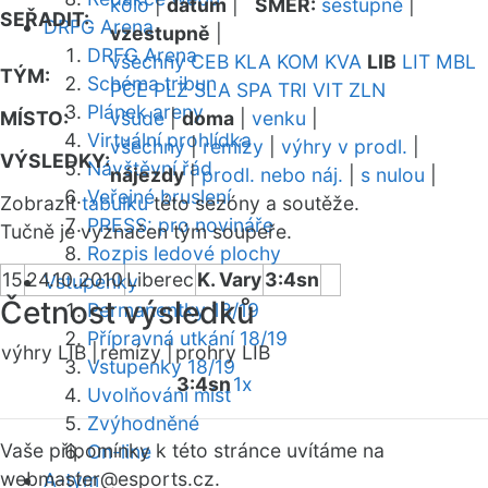
kolo
|
datum
|
SMĚR:
sestupně
|
SEŘADIT:
DRFG Arena
vzestupně
|
DRFG Arena
všechny
CEB
KLA
KOM
KVA
LIB
LIT
MBL
TÝM:
Schéma tribun
PCE
PLZ
SLA
SPA
TRI
VIT
ZLN
Plánek areny
MÍSTO:
všude
|
doma
|
venku
|
Virtuální prohlídka
všechny
|
remízy
|
výhry v prodl.
|
VÝSLEDKY:
Návštěvní řád
nájezdy
|
prodl. nebo náj.
|
s nulou
|
Veřejné bruslení
Zobrazit
tabulku
této sezóny a soutěže.
PRESS: pro novináře
Tučně je vyznačen tým soupeře.
Rozpis ledové plochy
15
24.10.2010
Liberec
K. Vary
3:4sn
Vstupenky
Četnost výsledků
Permanentky 18/19
Přípravná utkání 18/19
výhry LIB |
remízy |
prohry LIB
Vstupenky 18/19
3:4sn
1x
Uvolňování míst
Zvýhodněné
Vaše připomínky k této stránce uvítáme na
On-line
webmaster
@esports.cz.
A-tým