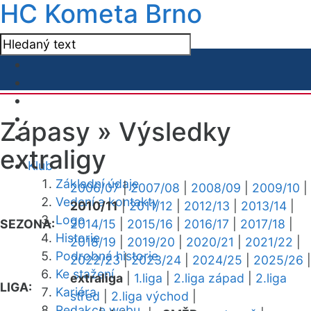
HC Kometa Brno
Zápasy »
Výsledky
extraligy
Klub
Základní údaje
2006/07
|
2007/08
|
2008/09
|
2009/10
|
Vedení a kontakty
2010/11
|
2011/12
|
2012/13
|
2013/14
|
Logo
SEZONA:
2014/15
|
2015/16
|
2016/17
|
2017/18
|
Historie
2018/19
|
2019/20
|
2020/21
|
2021/22
|
Podrobná historie
2022/23
|
2023/24
|
2024/25
|
2025/26
|
Ke stažení
extraliga
|
1.liga
|
2.liga západ
|
2.liga
LIGA:
Kariéra
střed
|
2.liga východ
|
Redakce webu