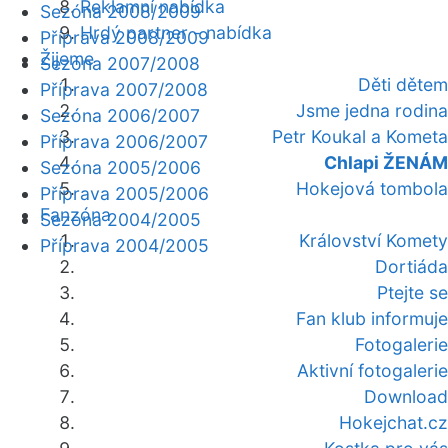
Reklamní nabídka
Sezóna 2008/2009
Hrdý partner - nabídka
Příprava 2008/2009
Žijeme
Sezóna 2007/2008
Děti dětem
Příprava 2007/2008
Jsme jedna rodina
Sezóna 2006/2007
Petr Koukal a Kometa
Příprava 2006/2007
Chlapi ŽENÁM
Sezóna 2005/2006
Hokejová tombola
Příprava 2005/2006
Fanzóna
Sezóna 2004/2005
Království Komety
Příprava 2004/2005
Dortiáda
Ptejte se
Fan klub informuje
Fotogalerie
Aktivní fotogalerie
Download
Hokejchat.cz