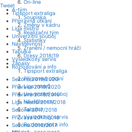
On-line
Tweet
A-tým
Tipsport extraliga
Soupiska
Přípravná utkání
Změny v kádru
Liga mistrů
Realizační tým
Univerzitní souboj
Statistiky
Návštěvnost
Zranění / nemocní hráči
Tabulka
Dresy 2018/19
Výsledkový servis
Zápasy
Rozlosování a info
Tipsport extraliga
Přípravná utkání
Sezóna 2019/2020
Liga mistrů
Příprava 2019/2020
Univerzitní souboj
Příprava 2018/2019
Návštěvnost
Liga mistrů 2017/2018
Tabulka
Sezóna 2017/2018
Výsledkový servis
Příprava 2017/2018
Rozlosování a info
Sezóna 2016/2017