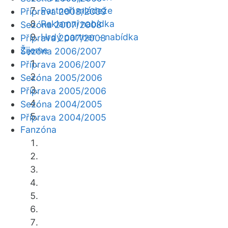
Partneři mládeže
Příprava 2008/2009
Reklamní nabídka
Sezóna 2007/2008
Hrdý partner - nabídka
Příprava 2007/2008
Žijeme
Sezóna 2006/2007
Příprava 2006/2007
Sezóna 2005/2006
Příprava 2005/2006
Sezóna 2004/2005
Příprava 2004/2005
Fanzóna