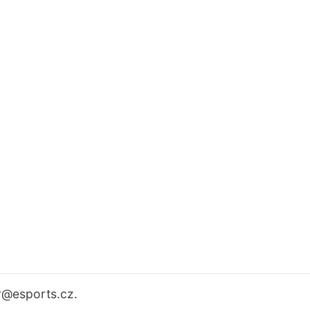
r
@esports.cz.