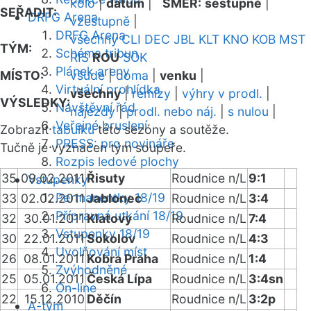
kolo
|
datum
|
SMĚR:
sestupně
|
SEŘADIT:
DRFG Arena
vzestupně
|
DRFG Arena
všechny
CLI
DEC
JBL
KLT
KNO
KOB
MST
TÝM:
Schéma tribun
RIS
ROU
SOK
Plánek areny
MÍSTO:
všude
|
doma
|
venku
|
Virtuální prohlídka
všechny
|
remízy
|
výhry v prodl.
|
VÝSLEDKY:
Návštěvní řád
nájezdy
|
prodl. nebo náj.
|
s nulou
|
Veřejné bruslení
Zobrazit
tabulku
této sezóny a soutěže.
PRESS: pro novináře
Tučně je vyznačen tým soupeře.
Rozpis ledové plochy
35
09.02.2011
Řisuty
Roudnice n/L
9:1
Vstupenky
Permanentky 18/19
33
02.02.2011
Jablonec
Roudnice n/L
3:4
Přípravná utkání 18/19
32
30.01.2011
Klatovy
Roudnice n/L
7:4
Vstupenky 18/19
30
22.01.2011
Sokolov
Roudnice n/L
4:3
Uvolňování míst
26
08.01.2011
Kobra Praha
Roudnice n/L
1:4
Zvýhodněné
25
05.01.2011
Česká Lípa
Roudnice n/L
3:4sn
On-line
22
15.12.2010
Děčín
Roudnice n/L
3:2p
A-tým