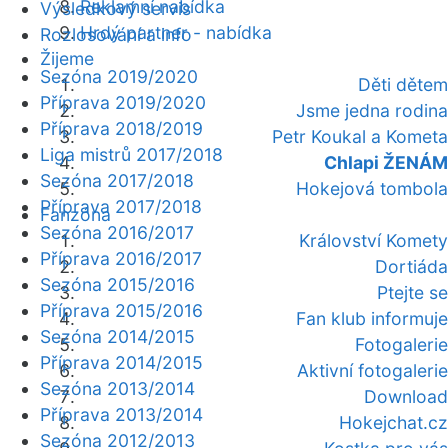
Reklamní nabídka
Výsledkový servis
Hrdý partner - nabídka
Rozlosování a info
Žijeme
Sezóna 2019/2020
Děti dětem
Příprava 2019/2020
Jsme jedna rodina
Příprava 2018/2019
Petr Koukal a Kometa
Liga mistrů 2017/2018
Chlapi ŽENÁM
Sezóna 2017/2018
Hokejová tombola
Příprava 2017/2018
Fanzóna
Sezóna 2016/2017
Království Komety
Příprava 2016/2017
Dortiáda
Sezóna 2015/2016
Ptejte se
Příprava 2015/2016
Fan klub informuje
Sezóna 2014/2015
Fotogalerie
Příprava 2014/2015
Aktivní fotogalerie
Sezóna 2013/2014
Download
Příprava 2013/2014
Hokejchat.cz
Sezóna 2012/2013