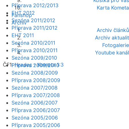
Kostka pro vás
Příprava 2012/2013
Karta Kometa
EHT 2012
Fanshop
Sezóna 2011/2012
Archiv
Příprava 2011/2012
Archiv článků
EHT 2011
Archiv aktualit
Sezóna 2010/2011
Fotogalerie
Příprava 2010/2011
Youtube kanál
Sezóna 2009/2010
ČF1:
Hradec - Kometa 1:3
Příprava 2009/2010
Sezóna 2008/2009
Příprava 2008/2009
Sezóna 2007/2008
Příprava 2007/2008
Sezóna 2006/2007
Příprava 2006/2007
Sezóna 2005/2006
Příprava 2005/2006