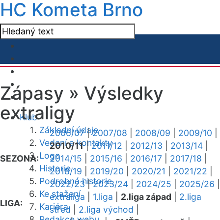
HC Kometa Brno
Zápasy »
Výsledky
extraligy
Klub
Základní údaje
2006/07
|
2007/08
|
2008/09
|
2009/10
|
Vedení a kontakty
2010/11
|
2011/12
|
2012/13
|
2013/14
|
Logo
SEZONA:
2014/15
|
2015/16
|
2016/17
|
2017/18
|
Historie
2018/19
|
2019/20
|
2020/21
|
2021/22
|
Podrobná historie
2022/23
|
2023/24
|
2024/25
|
2025/26
|
Ke stažení
extraliga
|
1.liga
|
2.liga západ
|
2.liga
LIGA:
Kariéra
střed
|
2.liga východ
|
Redakce webu