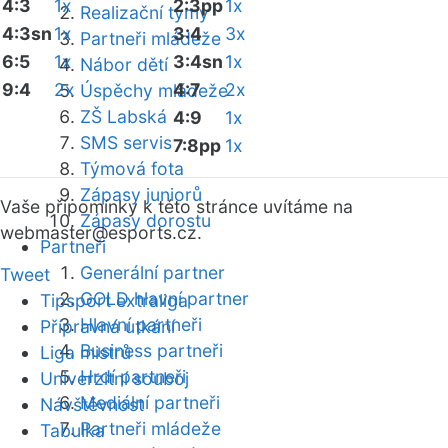
4:3
1x
2:3pp
1x
Realizační týmy
4:3sn
1x
3:4
3x
Partneři mládeže
6:5
1x
3:4sn
1x
Nábor dětí
9:4
2x
4:7
2x
Úspěchy mládeže
ZŠ Labská
4:9
1x
SMS servis
7:8pp
1x
Týmová fota
Zápasy juniorů
Vaše připomínky k této stránce uvítáme na
Zápasy dorostu
webmaster
@esports.cz.
Partneři
Generální partner
Tweet
GOLD hlavní partner
Tipsport extraliga
Hlavní partneři
Přípravná utkání
Business partneři
Liga mistrů
Hrdí partneři
Univerzitní souboj
Mediální partneři
Návštěvnost
Partneři mládeže
Tabulka