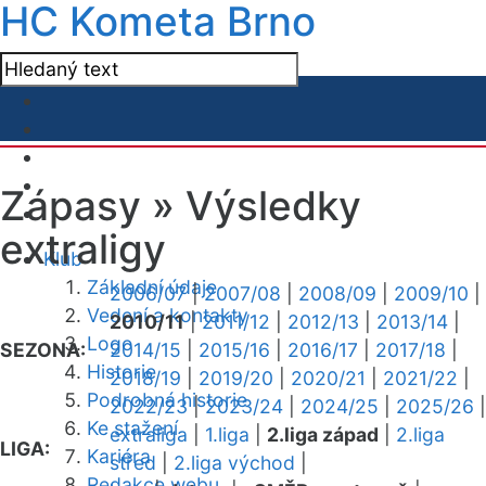
HC Kometa Brno
Zápasy »
Výsledky
extraligy
Klub
Základní údaje
2006/07
|
2007/08
|
2008/09
|
2009/10
|
Vedení a kontakty
2010/11
|
2011/12
|
2012/13
|
2013/14
|
Logo
SEZONA:
2014/15
|
2015/16
|
2016/17
|
2017/18
|
Historie
2018/19
|
2019/20
|
2020/21
|
2021/22
|
Podrobná historie
2022/23
|
2023/24
|
2024/25
|
2025/26
|
Ke stažení
extraliga
|
1.liga
|
2.liga západ
|
2.liga
LIGA:
Kariéra
střed
|
2.liga východ
|
Redakce webu