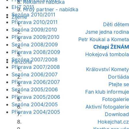
Reklamní nabídka
EHT 2011
Hrdý partner - nabídka
Sezóna 2010/2011
Žijeme
Příprava 2010/2011
Děti dětem
Sezóna 2009/2010
Jsme jedna rodina
Příprava 2009/2010
Petr Koukal a Kometa
Sezóna 2008/2009
Chlapi ŽENÁM
Příprava 2008/2009
Hokejová tombola
Sezóna 2007/2008
Fanzóna
Příprava 2007/2008
Království Komety
Sezóna 2006/2007
Dortiáda
Příprava 2006/2007
Ptejte se
Sezóna 2005/2006
Fan klub informuje
Příprava 2005/2006
Fotogalerie
Sezóna 2004/2005
Aktivní fotogalerie
Příprava 2004/2005
Download
Hokejchat.cz