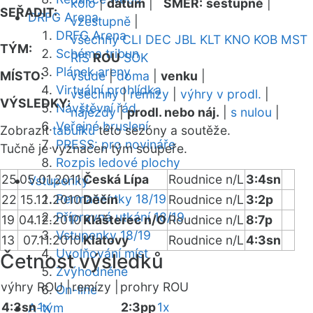
kolo
|
datum
|
SMĚR:
sestupně
|
SEŘADIT:
DRFG Arena
vzestupně
|
DRFG Arena
všechny
CLI
DEC
JBL
KLT
KNO
KOB
MST
TÝM:
Schéma tribun
RIS
ROU
SOK
Plánek areny
MÍSTO:
všude
|
doma
|
venku
|
Virtuální prohlídka
všechny
|
remízy
|
výhry v prodl.
|
VÝSLEDKY:
Návštěvní řád
nájezdy
|
prodl. nebo náj.
|
s nulou
|
Veřejné bruslení
Zobrazit
tabulku
této sezóny a soutěže.
PRESS: pro novináře
Tučně je vyznačen tým soupeře.
Rozpis ledové plochy
25
05.01.2011
Česká Lípa
Roudnice n/L
3:4sn
Vstupenky
Permanentky 18/19
22
15.12.2010
Děčín
Roudnice n/L
3:2p
Přípravná utkání 18/19
19
04.12.2010
Klášterec n/O
Roudnice n/L
8:7p
Vstupenky 18/19
13
07.11.2010
Klatovy
Roudnice n/L
4:3sn
Uvolňování míst
Četnost výsledků
Zvýhodněné
výhry ROU |
remízy |
prohry ROU
On-line
4:3sn
1x
2:3pp
1x
A-tým