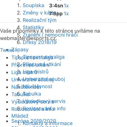
Soupiska
3:4sn
1x
Změny v kádru
7:8pp
1x
Realizační tým
Statistiky
Vaše připomínky k této stránce uvítáme na
Zranění / nemocní hráči
webmaster
@esports.cz.
Dresy 2018/19
Zápasy
Tweet
Tipsport extraliga
Tipsport extraliga
Přípravná utkání
Přípravná utkání
Liga mistrů
Liga mistrů
Univerzitní souboj
Univerzitní souboj
Návštěvnost
Návštěvnost
Tabulka
Tabulka
Výsledkový servis
Výsledkový servis
Rozlosování a info
Rozlosování a info
Mládež
Sezóna 2019/2020
Kontakty a informace