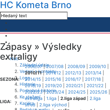
HC Kometa Brno
Zápasy »
Výsledky
extraligy
Klub
Základní údaje
2006/07
|
2007/08
|
2008/09
|
2009/10
|
Vedení a kontakty
2010/11
|
2011/12
|
2012/13
|
2013/14
|
Logo
SEZONA:
2014/15
|
2015/16
|
2016/17
|
2017/18
|
Historie
2018/19
|
2019/20
|
2020/21
|
2021/22
|
Podrobná historie
2022/23
|
2023/24
|
2024/25
|
2025/26
|
Ke stažení
extraliga
|
1.liga
|
2.liga západ
|
2.liga
LIGA:
Kariéra
střed
|
2.liga východ
|
Redakce webu