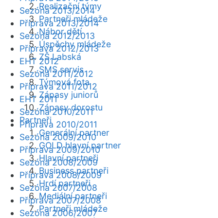
Realizační týmy
Sezóna 2013/2014
Partneři mládeže
Příprava 2013/2014
Nábor dětí
Sezóna 2012/2013
Úspěchy mládeže
Příprava 2012/2013
ZŠ Labská
EHT 2012
SMS servis
Sezóna 2011/2012
Týmová fota
Příprava 2011/2012
Zápasy juniorů
EHT 2011
Zápasy dorostu
Sezóna 2010/2011
Partneři
Příprava 2010/2011
Generální partner
Sezóna 2009/2010
GOLD hlavní partner
Příprava 2009/2010
Hlavní partneři
Sezóna 2008/2009
Business partneři
Příprava 2008/2009
Hrdí partneři
Sezóna 2007/2008
Mediální partneři
Příprava 2007/2008
Partneři mládeže
Sezóna 2006/2007