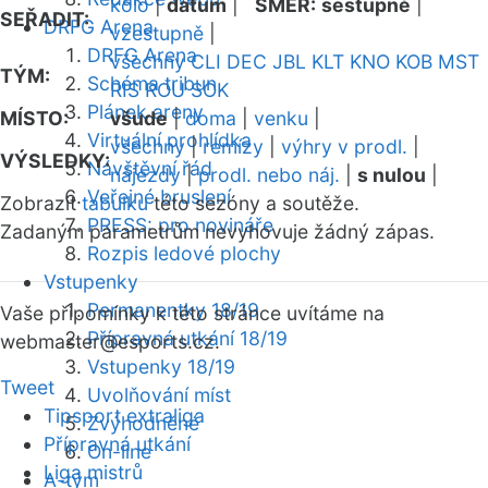
kolo
|
datum
|
SMĚR:
sestupně
|
SEŘADIT:
DRFG Arena
vzestupně
|
DRFG Arena
všechny
CLI
DEC
JBL
KLT
KNO
KOB
MST
TÝM:
Schéma tribun
RIS
ROU
SOK
Plánek areny
MÍSTO:
všude
|
doma
|
venku
|
Virtuální prohlídka
všechny
|
remízy
|
výhry v prodl.
|
VÝSLEDKY:
Návštěvní řád
nájezdy
|
prodl. nebo náj.
|
s nulou
|
Veřejné bruslení
Zobrazit
tabulku
této sezóny a soutěže.
PRESS: pro novináře
Zadaným parametrům nevyhovuje žádný zápas.
Rozpis ledové plochy
Vstupenky
Permanentky 18/19
Vaše připomínky k této stránce uvítáme na
Přípravná utkání 18/19
webmaster
@esports.cz.
Vstupenky 18/19
Tweet
Uvolňování míst
Tipsport extraliga
Zvýhodněné
Přípravná utkání
On-line
Liga mistrů
A-tým