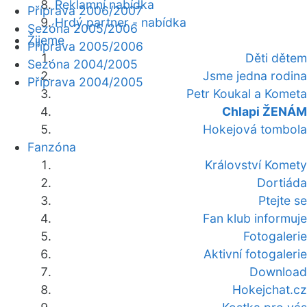
Reklamní nabídka
Příprava 2006/2007
Hrdý partner - nabídka
Sezóna 2005/2006
Žijeme
Příprava 2005/2006
Děti dětem
Sezóna 2004/2005
Jsme jedna rodina
Příprava 2004/2005
Petr Koukal a Kometa
Chlapi ŽENÁM
Hokejová tombola
Fanzóna
Království Komety
Dortiáda
Ptejte se
Fan klub informuje
Fotogalerie
Aktivní fotogalerie
Download
Hokejchat.cz