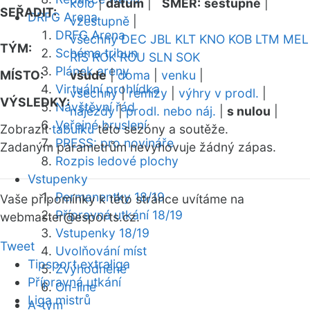
kolo
|
datum
|
SMĚR:
sestupně
|
SEŘADIT:
DRFG Arena
vzestupně
|
DRFG Arena
všechny
DEC
JBL
KLT
KNO
KOB
LTM
MEL
TÝM:
Schéma tribun
RIS
ROK
ROU
SLN
SOK
Plánek areny
MÍSTO:
všude
|
doma
|
venku
|
Virtuální prohlídka
všechny
|
remízy
|
výhry v prodl.
|
VÝSLEDKY:
Návštěvní řád
nájezdy
|
prodl. nebo náj.
|
s nulou
|
Veřejné bruslení
Zobrazit
tabulku
této sezóny a soutěže.
PRESS: pro novináře
Zadaným parametrům nevyhovuje žádný zápas.
Rozpis ledové plochy
Vstupenky
Permanentky 18/19
Vaše připomínky k této stránce uvítáme na
Přípravná utkání 18/19
webmaster
@esports.cz.
Vstupenky 18/19
Tweet
Uvolňování míst
Tipsport extraliga
Zvýhodněné
Přípravná utkání
On-line
Liga mistrů
A-tým