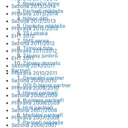
Realizační týmy
Sezóna 2013/2014
Partneři mládeže
Příprava 2013/2014
Nábor dětí
Sezóna 2012/2013
Úspěchy mládeže
Příprava 2012/2013
ZŠ Labská
EHT 2012
SMS servis
Sezóna 2011/2012
Týmová fota
Příprava 2011/2012
Zápasy juniorů
EHT 2011
Zápasy dorostu
Sezóna 2010/2011
Partneři
Příprava 2010/2011
Generální partner
Sezóna 2009/2010
GOLD hlavní partner
Příprava 2009/2010
Hlavní partneři
Sezóna 2008/2009
Business partneři
Příprava 2008/2009
Hrdí partneři
Sezóna 2007/2008
Mediální partneři
Příprava 2007/2008
Partneři mládeže
Sezóna 2006/2007