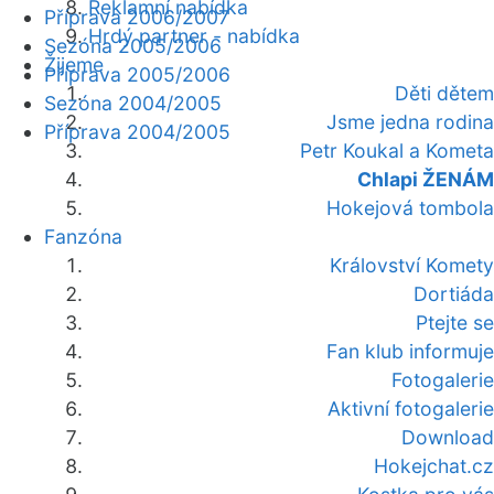
Reklamní nabídka
Příprava 2006/2007
Hrdý partner - nabídka
Sezóna 2005/2006
Žijeme
Příprava 2005/2006
Děti dětem
Sezóna 2004/2005
Jsme jedna rodina
Příprava 2004/2005
Petr Koukal a Kometa
Chlapi ŽENÁM
Hokejová tombola
Fanzóna
Království Komety
Dortiáda
Ptejte se
Fan klub informuje
Fotogalerie
Aktivní fotogalerie
Download
Hokejchat.cz