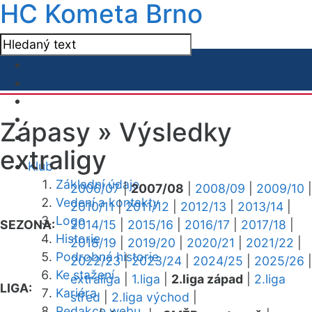
HC Kometa Brno
Zápasy »
Výsledky
extraligy
Klub
Základní údaje
2006/07
|
2007/08
|
2008/09
|
2009/10
|
Vedení a kontakty
2010/11
|
2011/12
|
2012/13
|
2013/14
|
Logo
SEZONA:
2014/15
|
2015/16
|
2016/17
|
2017/18
|
Historie
2018/19
|
2019/20
|
2020/21
|
2021/22
|
Podrobná historie
2022/23
|
2023/24
|
2024/25
|
2025/26
|
Ke stažení
extraliga
|
1.liga
|
2.liga západ
|
2.liga
LIGA:
Kariéra
střed
|
2.liga východ
|
Redakce webu