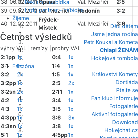
38
06.02.2011
Opava
Val. Meziříčí
2:5
Reklamní nabídka
Hrdý partner - nabídka
39
09.02.2011
Val. Meziříčí
Hodonín
3:2
Žijeme
Frýdek-
40
12.02.2011
Val. Meziříčí
3:6
Děti dětem
Místek
Jsme jedna rodina
Četnost výsledků
Petr Koukal a Kometa
výhry VAL |
remízy |
prohry VAL
Chlapi ŽENÁM
2:1pp
1x
0:4
1x
Hokejová tombola
3:1
1x
1:4
1x
Fanzóna
Království Komety
3:2
2x
1:5
1x
Dortiáda
3:2pp
1x
2:5
2x
Ptejte se
3:2sn
2x
2:11
1x
Fan klub informuje
4:2
1x
3:4
1x
Fotogalerie
4:3
1x
3:5
1x
Aktivní fotogalerie
4:3pp
1x
3:6
3x
Download
4:3sn
1x
3:8
1x
Hokejchat.cz
5:1
1x
4:5pp
1x