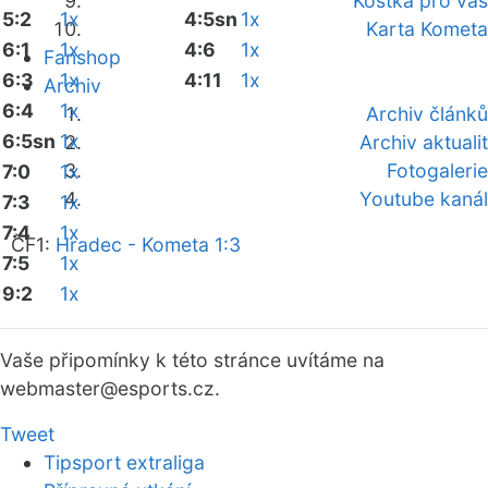
Kostka pro vás
5:2
1x
4:5sn
1x
Karta Kometa
6:1
1x
4:6
1x
Fanshop
6:3
1x
4:11
1x
Archiv
6:4
1x
Archiv článků
6:5sn
1x
Archiv aktualit
Fotogalerie
7:0
1x
Youtube kanál
7:3
1x
7:4
1x
ČF1:
Hradec - Kometa 1:3
7:5
1x
9:2
1x
Vaše připomínky k této stránce uvítáme na
webmaster
@esports.cz.
Tweet
Tipsport extraliga