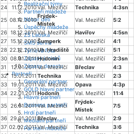
Realizační týmy
24
11.12.2010
Val. Meziříčí
Technika
4:3sn
Partneři mládeže
Frýdek-
Nábor dětí
25
08.12.2010
Val. Meziříčí
5:2
Místek
Úspěchy mládeže
26
18.12.2010
Val. Meziříčí
Havířov
4:5sn
ZŠ Labská
27
15.12.2010
Šumperk
Val. Meziříčí
4:1
SMS servis
28
22.12.2010
Uh. Hradiště
Val. Meziříčí
5:1
Týmová fota
Zápasy juniorů
30
08.01.2011
Hodonín
Val. Meziříčí
2:3sn
Zápasy dorostu
31
12.01.2011
Val. Meziříčí
Břeclav
4:3
Partneři
32
15.01.2011
Technika
Val. Meziříčí
2:3
Generální partner
33
19.01.2011
Val. Meziříčí
Opava
4:3p
GOLD hlavní partner
34
22.01.2011
Hodonín
Val. Meziříčí
11:4
Hlavní partneři
Frýdek-
Business partneři
35
26.01.2011
Val. Meziříčí
7:5
Místek
Hrdí partneři
36
29.01.2011
Břeclav
Val. Meziříčí
2:9
Mediální partneři
37
02.02.2011
Val. Meziříčí
Technika
3:6
Partneři mládeže