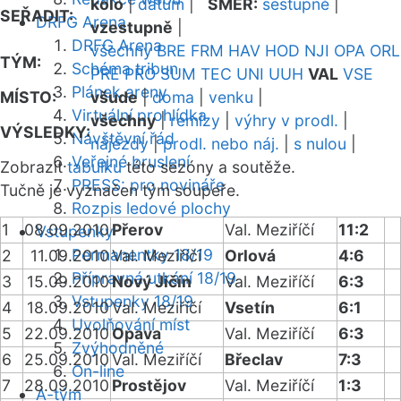
kolo
|
datum
|
SMĚR:
sestupně
|
SEŘADIT:
DRFG Arena
vzestupně
|
DRFG Arena
všechny
BRE
FRM
HAV
HOD
NJI
OPA
ORL
TÝM:
Schéma tribun
PRE
PRO
SUM
TEC
UNI
UUH
VAL
VSE
Plánek areny
MÍSTO:
všude
|
doma
|
venku
|
Virtuální prohlídka
všechny
|
remízy
|
výhry v prodl.
|
VÝSLEDKY:
Návštěvní řád
nájezdy
|
prodl. nebo náj.
|
s nulou
|
Veřejné bruslení
Zobrazit
tabulku
této sezóny a soutěže.
PRESS: pro novináře
Tučně je vyznačen tým soupeře.
Rozpis ledové plochy
1
08.09.2010
Přerov
Val. Meziříčí
11:2
Vstupenky
Permanentky 18/19
2
11.09.2010
Val. Meziříčí
Orlová
4:6
Přípravná utkání 18/19
3
15.09.2010
Nový Jičín
Val. Meziříčí
6:3
Vstupenky 18/19
4
18.09.2010
Val. Meziříčí
Vsetín
6:1
Uvolňování míst
5
22.09.2010
Opava
Val. Meziříčí
6:3
Zvýhodněné
6
25.09.2010
Val. Meziříčí
Břeclav
7:3
On-line
7
28.09.2010
Prostějov
Val. Meziříčí
1:3
A-tým