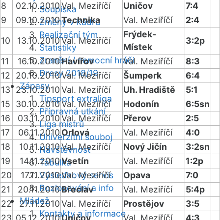
8
02.10.2010
Val. Meziříčí
Uničov
7:4
Soupiska
9
09.10.2010
Technika
Val. Meziříčí
2:4
Změny v kádru
Frýdek-
Realizační tým
10
13.10.2010
Val. Meziříčí
3:2p
Místek
Statistiky
Zranění / nemocní hráči
11
16.10.2010
Havířov
Val. Meziříčí
8:3
Dresy 2018/19
12
20.10.2010
Val. Meziříčí
Šumperk
6:4
Zápasy
13
23.10.2010
Val. Meziříčí
Uh. Hradiště
5:1
Tipsport extraliga
15
30.10.2010
Val. Meziříčí
Hodonín
6:5sn
Přípravná utkání
16
03.11.2010
Val. Meziříčí
Přerov
2:5
Liga mistrů
17
06.11.2010
Orlová
Val. Meziříčí
4:0
Univerzitní souboj
18
10.11.2010
Val. Meziříčí
Nový Jičín
3:2sn
Návštěvnost
19
14.11.2010
Vsetín
Val. Meziříčí
1:2p
Tabulka
20
17.11.2010
Výsledkový servis
Val. Meziříčí
Opava
7:0
Rozlosování a info
21
20.11.2010
Břeclav
Val. Meziříčí
5:4p
Mládež
22
27.11.2010
Val. Meziříčí
Prostějov
3:5
Kontakty a informace
23
05.12.2010
Uničov
Val. Meziříčí
4:3