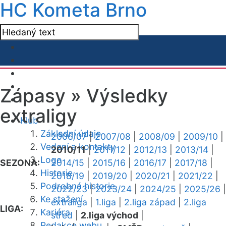
HC Kometa Brno
Zápasy »
Výsledky
extraligy
Klub
Základní údaje
2006/07
|
2007/08
|
2008/09
|
2009/10
|
Vedení a kontakty
2010/11
|
2011/12
|
2012/13
|
2013/14
|
Logo
SEZONA:
2014/15
|
2015/16
|
2016/17
|
2017/18
|
Historie
2018/19
|
2019/20
|
2020/21
|
2021/22
|
Podrobná historie
2022/23
|
2023/24
|
2024/25
|
2025/26
|
Ke stažení
extraliga
|
1.liga
|
2.liga západ
|
2.liga
LIGA:
Kariéra
střed
|
2.liga východ
|
Redakce webu