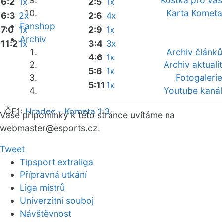
Kostka pro vás
6:2
1x
2:5
1x
Karta Kometa
6:3
2x
2:6
4x
Fanshop
7:0
1x
2:9
1x
Archiv
11:2
1x
3:4
3x
Archiv článků
4:6
1x
Archiv aktualit
5:6
1x
Fotogalerie
5:11
1x
Youtube kanál
ČF1:
Hradec - Kometa 1:3
Vaše připomínky k této stránce uvítáme na
webmaster
@esports.cz.
Tweet
Tipsport extraliga
Přípravná utkání
Liga mistrů
Univerzitní souboj
Návštěvnost