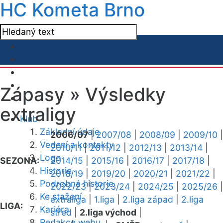
HC Kometa Brno
Zápasy »
Výsledky
extraligy
Klub
Základní údaje
2006/07
|
2007/08
|
2008/09
|
2009/10
|
Vedení a kontakty
2010/11
|
2011/12
|
2012/13
|
2013/14
|
Logo
SEZONA:
2014/15
|
2015/16
|
2016/17
|
2017/18
|
Historie
2018/19
|
2019/20
|
2020/21
|
2021/22
|
Podrobná historie
2022/23
|
2023/24
|
2024/25
|
2025/26
|
Ke stažení
extraliga
|
1.liga
|
2.liga západ
|
2.liga
LIGA:
Kariéra
střed
|
2.liga východ
|
Redakce webu