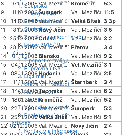
8
07.10.2006
Val. Meziříčí
Kroměříž
5:3
Soupiska
9
11.10.2006
Šumperk
Val. Meziříčí
11:5
Změny v kádru
10
14.10.2006
Val. Meziříčí
Velká Bíteš
3:3p
Realizační tým
Statistiky
11
18.10.2006
Nový Jičín
Val. Meziříčí
3:5
Zranění / nemocní hráči
12
25.10.2006
Orlová
Val. Meziříčí
3:2
Dresy 2018/19
13
28.10.2006
Val. Meziříčí
Přerov
3:4
Zápasy
14
01.11.2006
Blansko
Val. Meziříčí
9:2
Tipsport extraliga
15
04.11.2006
Val. Meziříčí
Vel. Meziříčí
3:1
Přípravná utkání
16
08.11.2006
Hodonín
Val. Meziříčí
2:5
Liga mistrů
17
11.11.2006
Val. Meziříčí
Šternberk
3:4
Univerzitní souboj
18
14.11.2006
Technika
Val. Meziříčí
6:2
Návštěvnost
19
18.11.2006
Tabulka
Kroměříž
Val. Meziříčí
5:2
Výsledkový servis
20
22.11.2006
Val. Meziříčí
Šumperk
5:3
Rozlosování a info
21
25.11.2006
Velká Bíteš
Val. Meziříčí
5:1
Mládež
22
02.12.2006
Val. Meziříčí
Nový Jičín
2:4
Kontakty a informace
23
06.12.2006
Val. Meziříčí
Orlová
2:1