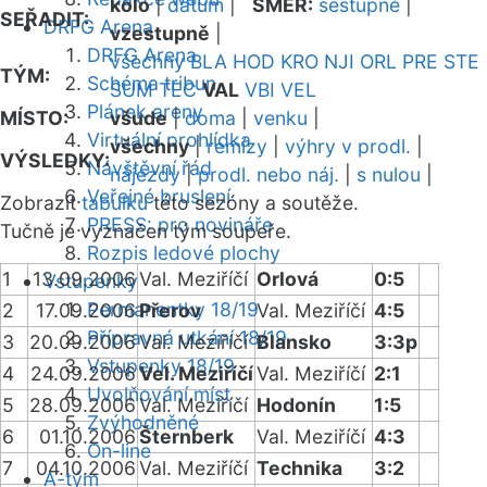
kolo
|
datum
|
SMĚR:
sestupně
|
SEŘADIT:
DRFG Arena
vzestupně
|
DRFG Arena
všechny
BLA
HOD
KRO
NJI
ORL
PRE
STE
TÝM:
Schéma tribun
SUM
TEC
VAL
VBI
VEL
Plánek areny
MÍSTO:
všude
|
doma
|
venku
|
Virtuální prohlídka
všechny
|
remízy
|
výhry v prodl.
|
VÝSLEDKY:
Návštěvní řád
nájezdy
|
prodl. nebo náj.
|
s nulou
|
Veřejné bruslení
Zobrazit
tabulku
této sezóny a soutěže.
PRESS: pro novináře
Tučně je vyznačen tým soupeře.
Rozpis ledové plochy
1
13.09.2006
Val. Meziříčí
Orlová
0:5
Vstupenky
Permanentky 18/19
2
17.09.2006
Přerov
Val. Meziříčí
4:5
Přípravná utkání 18/19
3
20.09.2006
Val. Meziříčí
Blansko
3:3p
Vstupenky 18/19
4
24.09.2006
Vel. Meziříčí
Val. Meziříčí
2:1
Uvolňování míst
5
28.09.2006
Val. Meziříčí
Hodonín
1:5
Zvýhodněné
6
01.10.2006
Šternberk
Val. Meziříčí
4:3
On-line
7
04.10.2006
Val. Meziříčí
Technika
3:2
A-tým