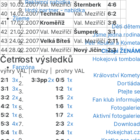
Reklamní nabídka
39
10.02.2007
Val. Meziříčí
Šternberk
4:6
Hrdý partner - nabídka
40
14.02.2007
Technika
Val. Meziříčí
6:2
Žijeme
41
17.02.2007
Kroměříž
Val. Meziříčí
3:6
Děti dětem
42
21.02.2007
Val. Meziříčí
Šumperk
3:1
Jsme jedna rodina
43
24.02.2007
Velká Bíteš
Val. Meziříčí
2:11
Petr Koukal a Kometa
44
28.02.2007
Val. Meziříčí
Nový Jičín
2:3
Chlapi ŽENÁM
Četnost výsledků
Hokejová tombola
Fanzóna
výhry VAL |
remízy |
prohry VAL
Království Komety
2:1
3x
3:3pp
2x
0:5
1x
Dortiáda
3:1
3x
1:2
1x
Ptejte se
3:2
2x
1:5
2x
Fan klub informuje
4:2
1x
1:6
1x
Fotogalerie
5:2
1x
1:7
2x
Aktivní fotogalerie
5:3
4x
2:3
2x
Download
Hokejchat.cz
5:4
1x
2:4
1x