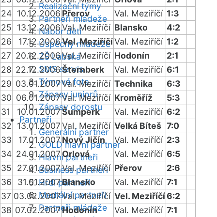
Realizační týmy
24
10.12.2006
Přerov
Val. Meziříčí
1:3
Partneři mládeže
25
13.12.2006
Val. Meziříčí
Blansko
4:2
Nábor dětí
26
17.12.2006
Vel. Meziříčí
Val. Meziříčí
1:2
Úspěchy mládeže
27
20.12.2006
Val. Meziříčí
Hodonín
2:1
ZŠ Labská
SMS servis
28
22.12.2006
Šternberk
Val. Meziříčí
6:1
Týmová fota
29
03.01.2007
Val. Meziříčí
Technika
6:3
Zápasy juniorů
30
06.01.2007
Val. Meziříčí
Kroměříž
5:3
Zápasy dorostu
31
10.01.2007
Šumperk
Val. Meziříčí
6:2
Partneři
32
13.01.2007
Val. Meziříčí
Velká Bíteš
7:0
Generální partner
33
17.01.2007
Nový Jičín
Val. Meziříčí
2:3
GOLD hlavní partner
34
24.01.2007
Orlová
Val. Meziříčí
6:5
Hlavní partneři
35
27.01.2007
Val. Meziříčí
Přerov
2:6
Business partneři
36
31.01.2007
Blansko
Val. Meziříčí
7:1
Hrdí partneři
Mediální partneři
37
03.02.2007
Val. Meziříčí
Vel. Meziříčí
6:2
Partneři mládeže
38
07.02.2007
Hodonín
Val. Meziříčí
7:1