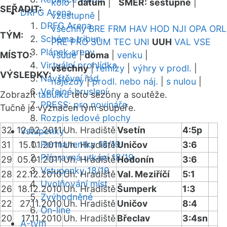
kolo
|
datum
|
SMĚR:
sestupně
|
SEŘADIT:
DRFG Arena
vzestupně
|
DRFG Arena
všechny
BRE
FRM
HAV
HOD
NJI
OPA
ORL
TÝM:
Schéma tribun
PRE
PRO
SUM
TEC
UNI
UUH
VAL
VSE
Plánek areny
MÍSTO:
všude
|
doma
|
venku
|
Virtuální prohlídka
všechny
|
remízy
|
výhry v prodl.
|
VÝSLEDKY:
Návštěvní řád
nájezdy
|
prodl. nebo náj.
|
s nulou
|
Veřejné bruslení
Zobrazit
tabulku
této sezóny a soutěže.
PRESS: pro novináře
Tučně je vyznačen tým soupeře.
Rozpis ledové plochy
32
12.02.2011
Uh. Hradiště
Vsetín
4:5p
Vstupenky
Permanentky 18/19
31
15.01.2011
Uh. Hradiště
Uničov
3:6
Přípravná utkání 18/19
29
05.01.2011
Uh. Hradiště
Hodonín
3:6
Vstupenky 18/19
28
22.12.2010
Uh. Hradiště
Val. Meziříčí
5:1
Uvolňování míst
26
18.12.2010
Uh. Hradiště
Šumperk
1:3
Zvýhodněné
22
27.11.2010
Uh. Hradiště
Uničov
8:4
On-line
20
17.11.2010
Uh. Hradiště
Břeclav
3:4sn
A-tým