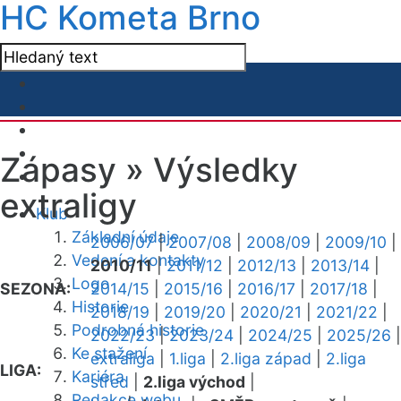
HC Kometa Brno
Zápasy »
Výsledky
extraligy
Klub
Základní údaje
2006/07
|
2007/08
|
2008/09
|
2009/10
|
Vedení a kontakty
2010/11
|
2011/12
|
2012/13
|
2013/14
|
Logo
SEZONA:
2014/15
|
2015/16
|
2016/17
|
2017/18
|
Historie
2018/19
|
2019/20
|
2020/21
|
2021/22
|
Podrobná historie
2022/23
|
2023/24
|
2024/25
|
2025/26
|
Ke stažení
extraliga
|
1.liga
|
2.liga západ
|
2.liga
LIGA:
Kariéra
střed
|
2.liga východ
|
Redakce webu