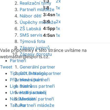
1:3
2x
Realizační týmy
1:8
1x
Partneři mládeže
3:4sn
1x
Nábor dětí
3:6
2x
Úspěchy mládeže
4:5pp
1x
ZŠ Labská
SMS servis
4:5sn
1x
Týmová fota
Zápasy juniorů
Vaše připomínky k této stránce uvítáme na
Zápasy dorostu
webmaster
@esports.cz.
Partneři
Tweet
Generální partner
Tipsport extraliga
GOLD hlavní partner
Přípravná utkání
Hlavní partneři
Liga mistrů
Business partneři
Univerzitní souboj
Hrdí partneři
Návštěvnost
Mediální partneři
Tabulka
Partneři mládeže