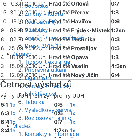
16
03.11.2010
Uh. Hradiště
Orlová
0:7
Soupiska
15
30.10.2010
Uh. Hradiště
Přerov
1:8
Změny v kádru
10
13.10.2010
Uh. Hradiště
Havířov
0:6
Realizační tým
Statistiky
9
09.10.2010
Uh. Hradiště
Frýdek-Místek
1:2sn
Zranění / nemocní hráči
8
02.10.2010
Uh. Hradiště
Technika
6:3
Dresy 2018/19
6
25.09.2010
Uh. Hradiště
Prostějov
0:5
Zápasy
4
18.09.2010
Uh. Hradiště
Opava
1:3
Tipsport extraliga
3
15.09.2010
Uh. Hradiště
Vsetín
4:5sn
Přípravná utkání
2
12.09.2010
Uh. Hradiště
Nový Jičín
6:4
Liga mistrů
Četnost výsledků
Univerzitní souboj
Návštěvnost
výhry UUH |
remízy |
prohry UUH
Tabulka
5:1
1x
0:5
1x
Výsledkový servis
6:3
1x
0:6
1x
Rozlosování a info
6:4
1x
0:7
1x
Mládež
8:4
1x
1:2sn
1x
Kontakty a informace