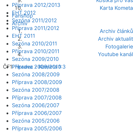
Kostka pro vás
Příprava 2012/2013
Karta Kometa
EHT 2012
Fanshop
Sezóna 2011/2012
Archiv
Příprava 2011/2012
Archiv článků
EHT 2011
Archiv aktualit
Sezóna 2010/2011
Fotogalerie
Příprava 2010/2011
Youtube kanál
Sezóna 2009/2010
ČF1:
Příprava 2009/2010
Hradec - Kometa 1:3
Sezóna 2008/2009
Příprava 2008/2009
Sezóna 2007/2008
Příprava 2007/2008
Sezóna 2006/2007
Příprava 2006/2007
Sezóna 2005/2006
Příprava 2005/2006