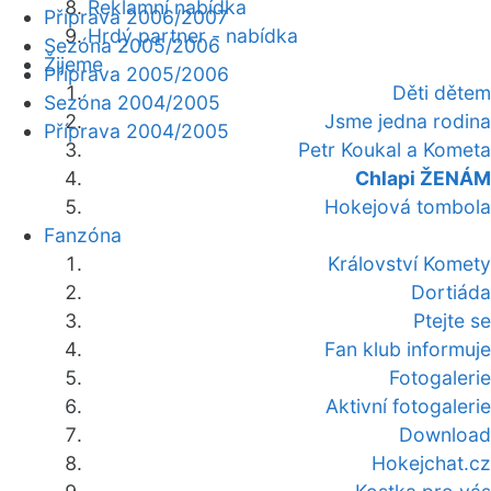
Reklamní nabídka
Příprava 2006/2007
Hrdý partner - nabídka
Sezóna 2005/2006
Žijeme
Příprava 2005/2006
Děti dětem
Sezóna 2004/2005
Jsme jedna rodina
Příprava 2004/2005
Petr Koukal a Kometa
Chlapi ŽENÁM
Hokejová tombola
Fanzóna
Království Komety
Dortiáda
Ptejte se
Fan klub informuje
Fotogalerie
Aktivní fotogalerie
Download
Hokejchat.cz