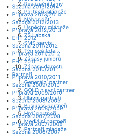
Realizační týmy
Sezóna 2013/2014
Partneři mládeže
Příprava 2013/2014
Nábor dětí
Sezóna 2012/2013
Úspěchy mládeže
Příprava 2012/2013
ZŠ Labská
EHT 2012
SMS servis
Sezóna 2011/2012
Týmová fota
Příprava 2011/2012
Zápasy juniorů
EHT 2011
Zápasy dorostu
Sezóna 2010/2011
Partneři
Příprava 2010/2011
Generální partner
Sezóna 2009/2010
GOLD hlavní partner
Příprava 2009/2010
Hlavní partneři
Sezóna 2008/2009
Business partneři
Příprava 2008/2009
Hrdí partneři
Sezóna 2007/2008
Mediální partneři
Příprava 2007/2008
Partneři mládeže
Sezóna 2006/2007