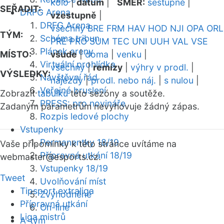
kolo
|
datum
|
SMĚR:
sestupně
|
SEŘADIT:
DRFG Arena
vzestupně
|
DRFG Arena
všechny
BRE
FRM
HAV
HOD
NJI
OPA
ORL
TÝM:
Schéma tribun
PRE
PRO
SUM
TEC
UNI
UUH
VAL
VSE
Plánek areny
MÍSTO:
všude
|
doma
|
venku
|
Virtuální prohlídka
všechny
|
remízy
|
výhry v prodl.
|
VÝSLEDKY:
Návštěvní řád
nájezdy
|
prodl. nebo náj.
|
s nulou
|
Veřejné bruslení
Zobrazit
tabulku
této sezóny a soutěže.
PRESS: pro novináře
Zadaným parametrům nevyhovuje žádný zápas.
Rozpis ledové plochy
Vstupenky
Permanentky 18/19
Vaše připomínky k této stránce uvítáme na
Přípravná utkání 18/19
webmaster
@esports.cz.
Vstupenky 18/19
Tweet
Uvolňování míst
Tipsport extraliga
Zvýhodněné
Přípravná utkání
On-line
Liga mistrů
A-tým