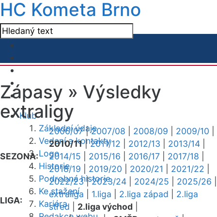
HC Kometa Brno
Zápasy »
Výsledky
extraligy
Klub
Základní údaje
2006/07
|
2007/08
|
2008/09
|
2009/10
|
Vedení a kontakty
2010/11
|
2011/12
|
2012/13
|
2013/14
|
Logo
SEZONA:
2014/15
|
2015/16
|
2016/17
|
2017/18
|
Historie
2018/19
|
2019/20
|
2020/21
|
2021/22
|
Podrobná historie
2022/23
|
2023/24
|
2024/25
|
2025/26
|
Ke stažení
extraliga
|
1.liga
|
2.liga západ
|
2.liga
LIGA:
Kariéra
střed
|
2.liga východ
|
Redakce webu