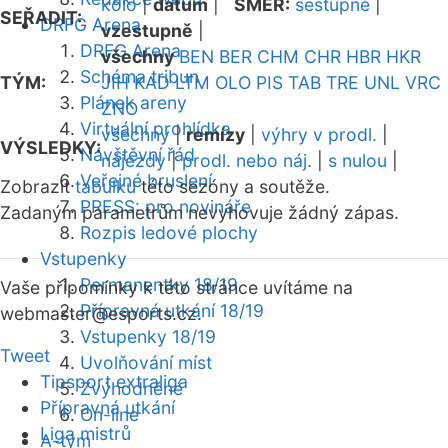
kolo
|
datum
|
SMĚR:
sestupně
|
SEŘADIT:
DRFG Arena
vzestupně
|
DRFG Arena
všechny
BEN
BER
CHM
CHR
HBR
HKR
Schéma tribun
TÝM:
JIH
KAD
LTM
OLO
PIS
TAB
TRE
UNL
VRC
Plánek areny
ZNO
Virtuální prohlídka
všechny
|
remízy
|
výhry v prodl.
|
VÝSLEDKY:
Návštěvní řád
nájezdy
|
prodl. nebo náj.
|
s nulou
|
Veřejné bruslení
Zobrazit
tabulku
této sezóny a soutěže.
PRESS: pro novináře
Zadaným parametrům nevyhovuje žádný zápas.
Rozpis ledové plochy
Vstupenky
Permanentky 18/19
Vaše připomínky k této stránce uvítáme na
Přípravná utkání 18/19
webmaster
@esports.cz.
Vstupenky 18/19
Tweet
Uvolňování míst
Tipsport extraliga
Zvýhodněné
Přípravná utkání
On-line
Liga mistrů
A-tým