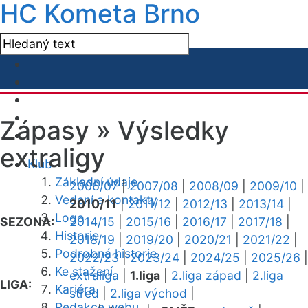
HC Kometa Brno
Zápasy »
Výsledky
extraligy
Klub
Základní údaje
2006/07
|
2007/08
|
2008/09
|
2009/10
|
Vedení a kontakty
2010/11
|
2011/12
|
2012/13
|
2013/14
|
Logo
SEZONA:
2014/15
|
2015/16
|
2016/17
|
2017/18
|
Historie
2018/19
|
2019/20
|
2020/21
|
2021/22
|
Podrobná historie
2022/23
|
2023/24
|
2024/25
|
2025/26
|
Ke stažení
extraliga
|
1.liga
|
2.liga západ
|
2.liga
LIGA:
Kariéra
střed
|
2.liga východ
|
Redakce webu