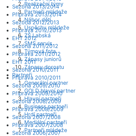
Realizační týmy
Sezóna 2013/2014
Partneři mládeže
Příprava 2013/2014
Nábor dětí
Sezóna 2012/2013
Úspěchy mládeže
Příprava 2012/2013
ZŠ Labská
EHT 2012
SMS servis
Sezóna 2011/2012
Týmová fota
Příprava 2011/2012
Zápasy juniorů
EHT 2011
Zápasy dorostu
Sezóna 2010/2011
Partneři
Příprava 2010/2011
Generální partner
Sezóna 2009/2010
GOLD hlavní partner
Příprava 2009/2010
Hlavní partneři
Sezóna 2008/2009
Business partneři
Příprava 2008/2009
Hrdí partneři
Sezóna 2007/2008
Mediální partneři
Příprava 2007/2008
Partneři mládeže
Sezóna 2006/2007