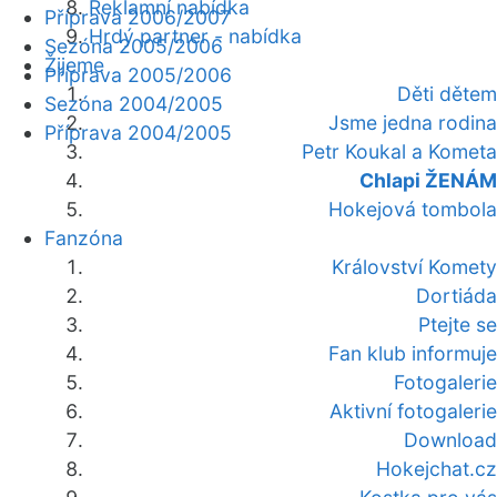
Reklamní nabídka
Příprava 2006/2007
Hrdý partner - nabídka
Sezóna 2005/2006
Žijeme
Příprava 2005/2006
Děti dětem
Sezóna 2004/2005
Jsme jedna rodina
Příprava 2004/2005
Petr Koukal a Kometa
Chlapi ŽENÁM
Hokejová tombola
Fanzóna
Království Komety
Dortiáda
Ptejte se
Fan klub informuje
Fotogalerie
Aktivní fotogalerie
Download
Hokejchat.cz