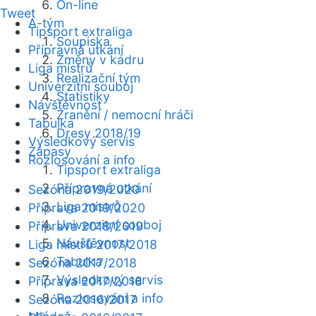
On-line
Tweet
A-tým
Tipsport extraliga
Soupiska
Přípravná utkání
Změny v kádru
Liga mistrů
Realizační tým
Univerzitní souboj
Statistiky
Návštěvnost
Zranění / nemocní hráči
Tabulka
Dresy 2018/19
Výsledkový servis
Zápasy
Rozlosování a info
Tipsport extraliga
Přípravná utkání
Sezóna 2019/2020
Liga mistrů
Příprava 2019/2020
Univerzitní souboj
Příprava 2018/2019
Návštěvnost
Liga mistrů 2017/2018
Tabulka
Sezóna 2017/2018
Výsledkový servis
Příprava 2017/2018
Rozlosování a info
Sezóna 2016/2017