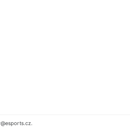
r
@esports.cz.