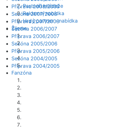
Partneři mládeže
Příprava 2008/2009
Reklamní nabídka
Sezóna 2007/2008
Hrdý partner - nabídka
Příprava 2007/2008
Žijeme
Sezóna 2006/2007
Příprava 2006/2007
Sezóna 2005/2006
Příprava 2005/2006
Sezóna 2004/2005
Příprava 2004/2005
Fanzóna