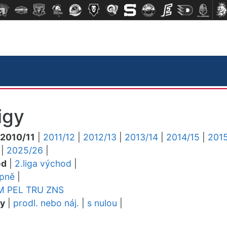
igy
2010/11
|
2011/12
|
2012/13
|
2013/14
|
2014/15
|
2015
|
2025/26
|
ed
|
2.liga východ
|
upně
|
M
PEL
TRU
ZNS
dy
|
prodl. nebo náj.
|
s nulou
|