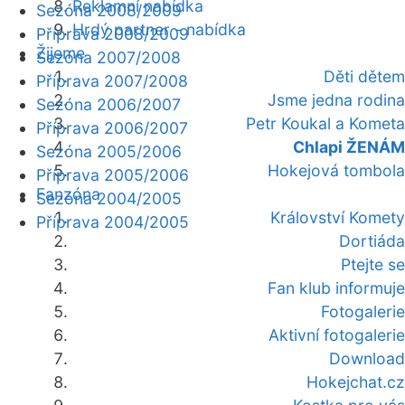
Reklamní nabídka
Sezóna 2008/2009
Hrdý partner - nabídka
Příprava 2008/2009
Žijeme
Sezóna 2007/2008
Děti dětem
Příprava 2007/2008
Jsme jedna rodina
Sezóna 2006/2007
Petr Koukal a Kometa
Příprava 2006/2007
Chlapi ŽENÁM
Sezóna 2005/2006
Hokejová tombola
Příprava 2005/2006
Fanzóna
Sezóna 2004/2005
Království Komety
Příprava 2004/2005
Dortiáda
Ptejte se
Fan klub informuje
Fotogalerie
Aktivní fotogalerie
Download
Hokejchat.cz