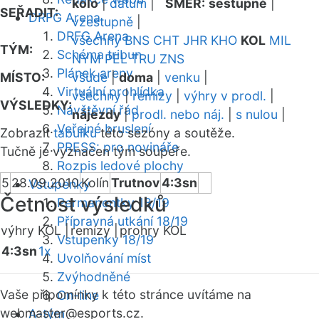
kolo
|
datum
|
SMĚR:
sestupně
|
SEŘADIT:
DRFG Arena
vzestupně
|
DRFG Arena
všechny
BNS
CHT
JHR
KHO
KOL
MIL
TÝM:
Schéma tribun
NYM
PEL
TRU
ZNS
Plánek areny
MÍSTO:
všude
|
doma
|
venku
|
Virtuální prohlídka
všechny
|
remízy
|
výhry v prodl.
|
VÝSLEDKY:
Návštěvní řád
nájezdy
|
prodl. nebo náj.
|
s nulou
|
Veřejné bruslení
Zobrazit
tabulku
této sezóny a soutěže.
PRESS: pro novináře
Tučně je vyznačen tým soupeře.
Rozpis ledové plochy
5
28.09.2010
Kolín
Trutnov
4:3sn
Vstupenky
Četnost výsledků
Permanentky 18/19
Přípravná utkání 18/19
výhry KOL |
remízy |
prohry KOL
Vstupenky 18/19
4:3sn
1x
Uvolňování míst
Zvýhodněné
Vaše připomínky k této stránce uvítáme na
On-line
webmaster
@esports.cz.
A-tým