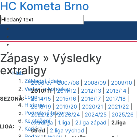
HC Kometa Brno
Zápasy »
Výsledky
extraligy
Klub
Základní údaje
2006/07
|
2007/08
|
2008/09
|
2009/10
|
Vedení a kontakty
2010/11
|
2011/12
|
2012/13
|
2013/14
|
Logo
SEZONA:
2014/15
|
2015/16
|
2016/17
|
2017/18
|
Historie
2018/19
|
2019/20
|
2020/21
|
2021/22
|
Podrobná historie
2022/23
|
2023/24
|
2024/25
|
2025/26
|
Ke stažení
extraliga
|
1.liga
|
2.liga západ
|
2.liga
LIGA:
Kariéra
střed
|
2.liga východ
|
Redakce webu