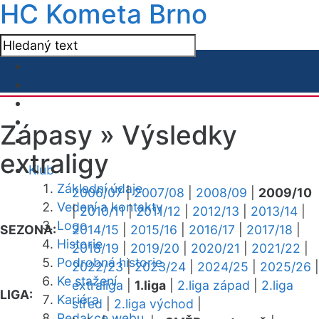
HC Kometa Brno
Zápasy »
Výsledky
extraligy
Klub
Základní údaje
2006/07
|
2007/08
|
2008/09
|
2009/10
Vedení a kontakty
|
2010/11
|
2011/12
|
2012/13
|
2013/14
|
Logo
SEZONA:
2014/15
|
2015/16
|
2016/17
|
2017/18
|
Historie
2018/19
|
2019/20
|
2020/21
|
2021/22
|
Podrobná historie
2022/23
|
2023/24
|
2024/25
|
2025/26
|
Ke stažení
extraliga
|
1.liga
|
2.liga západ
|
2.liga
LIGA:
Kariéra
střed
|
2.liga východ
|
Redakce webu