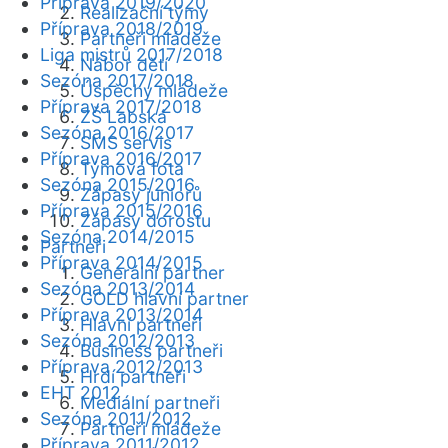
Příprava 2019/2020
Realizační týmy
Příprava 2018/2019
Partneři mládeže
Liga mistrů 2017/2018
Nábor dětí
Sezóna 2017/2018
Úspěchy mládeže
Příprava 2017/2018
ZŠ Labská
Sezóna 2016/2017
SMS servis
Příprava 2016/2017
Týmová fota
Sezóna 2015/2016
Zápasy juniorů
Příprava 2015/2016
Zápasy dorostu
Sezóna 2014/2015
Partneři
Příprava 2014/2015
Generální partner
Sezóna 2013/2014
GOLD hlavní partner
Příprava 2013/2014
Hlavní partneři
Sezóna 2012/2013
Business partneři
Příprava 2012/2013
Hrdí partneři
EHT 2012
Mediální partneři
Sezóna 2011/2012
Partneři mládeže
Příprava 2011/2012