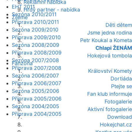
Reklamní nabídka
EHT 2011
Hrdý partner - nabídka
Sezóna 2010/2011
Žijeme
Příprava 2010/2011
Děti dětem
Sezóna 2009/2010
Jsme jedna rodina
Příprava 2009/2010
Petr Koukal a Kometa
Sezóna 2008/2009
Chlapi ŽENÁM
Příprava 2008/2009
Hokejová tombola
Sezóna 2007/2008
Fanzóna
Příprava 2007/2008
Království Komety
Sezóna 2006/2007
Dortiáda
Příprava 2006/2007
Ptejte se
Sezóna 2005/2006
Fan klub informuje
Příprava 2005/2006
Fotogalerie
Sezóna 2004/2005
Aktivní fotogalerie
Příprava 2004/2005
Download
Hokejchat.cz