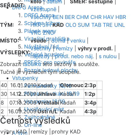
kolo
|
datum
|
SMĚR:
sestupně
|
SEŘADIT:
DRFG Arena
vzestupně
|
DRFG Arena
všechny
BEN
BER
CHM
CHR
HAV
HBR
Schéma tribun
TÝM:
HKR
JIH
KAD
OLO
SUM
TAB
TRE
UNL
Plánek areny
VRC
ZNO
Virtuální prohlídka
MÍSTO:
všude
|
doma
|
venku
|
Návštěvní řád
všechny
|
remízy
|
výhry v prodl.
|
VÝSLEDKY:
Veřejné bruslení
nájezdy
|
prodl. nebo náj.
|
s nulou
|
PRESS: pro novináře
Zobrazit
tabulku
této sezóny a soutěže.
Rozpis ledové plochy
Tučně je vyznačen tým soupeře.
Vstupenky
40
16.01.2010
Kadaň
Olomouc
2:3p
Permanentky 18/19
Přípravná utkání 18/19
30
14.12.2009
Jihlava
Kadaň
1:2p
Vstupenky 18/19
8
07.10.2009
Vrchlabí
Kadaň
3:4p
Uvolňování míst
2
16.09.2009
Ústí n/L
Kadaň
4:3p
Zvýhodněné
Četnost výsledků
On-line
výhry KAD |
remízy |
prohry KAD
A-tým