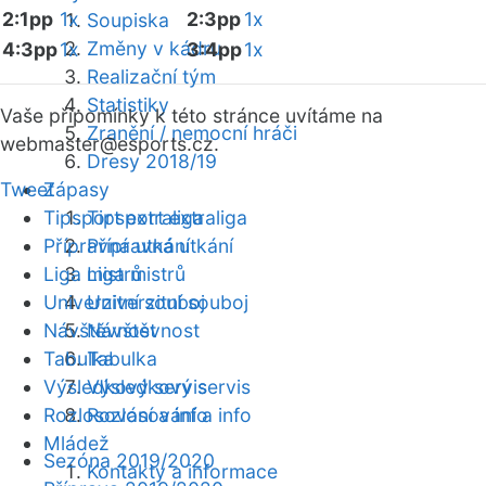
2:1pp
1x
2:3pp
1x
Soupiska
Změny v kádru
4:3pp
1x
3:4pp
1x
Realizační tým
Statistiky
Vaše připomínky k této stránce uvítáme na
Zranění / nemocní hráči
webmaster
@esports.cz.
Dresy 2018/19
Tweet
Zápasy
Tipsport extraliga
Tipsport extraliga
Přípravná utkání
Přípravná utkání
Liga mistrů
Liga mistrů
Univerzitní souboj
Univerzitní souboj
Návštěvnost
Návštěvnost
Tabulka
Tabulka
Výsledkový servis
Výsledkový servis
Rozlosování a info
Rozlosování a info
Mládež
Sezóna 2019/2020
Kontakty a informace