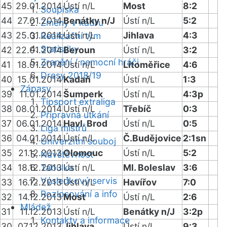
45
29.01.2014
Ústí n/L
Most
8:2
Soupiska
44
27.01.2014
Benátky n/J
Ústí n/L
5:2
Změny v kádru
43
25.01.2014
Ústí n/L
Jihlava
4:3
Realizační tým
Statistiky
42
22.01.2014
Beroun
Ústí n/L
3:2
Zranění / nemocní hráči
41
18.01.2014
Ústí n/L
Litoměřice
4:6
Dresy 2018/19
40
15.01.2014
Kadaň
Ústí n/L
1:3
Zápasy
39
11.01.2014
Šumperk
Ústí n/L
4:3p
Tipsport extraliga
38
08.01.2014
Ústí n/L
Třebíč
0:3
Přípravná utkání
37
06.01.2014
Havl. Brod
Ústí n/L
0:5
Liga mistrů
36
04.01.2014
Ústí n/L
Č.Budějovice
2:1sn
Univerzitní souboj
35
21.12.2013
Olomouc
Ústí n/L
5:2
Návštěvnost
34
18.12.2013
Tabulka
Ústí n/L
Ml. Boleslav
3:6
Výsledkový servis
33
16.12.2013
Ústí n/L
Havířov
7:0
Rozlosování a info
32
14.12.2013
Most
Ústí n/L
2:6
Mládež
31
11.12.2013
Ústí n/L
Benátky n/J
3:2p
Kontakty a informace
30
07.12.2013
Jihlava
Ústí n/L
9:3