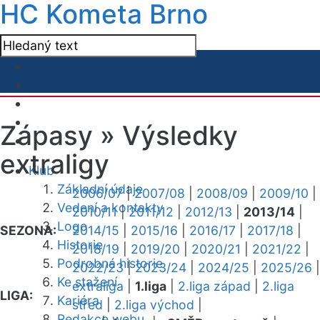
HC Kometa Brno
Zápasy »
Výsledky
extraligy
Klub
Základní údaje
2006/07
|
2007/08
|
2008/09
|
2009/10
|
Vedení a kontakty
2010/11
|
2011/12
|
2012/13
|
2013/14
|
Logo
SEZONA:
2014/15
|
2015/16
|
2016/17
|
2017/18
|
Historie
2018/19
|
2019/20
|
2020/21
|
2021/22
|
Podrobná historie
2022/23
|
2023/24
|
2024/25
|
2025/26
|
Ke stažení
extraliga
|
1.liga
|
2.liga západ
|
2.liga
LIGA:
Kariéra
střed
|
2.liga východ
|
Redakce webu