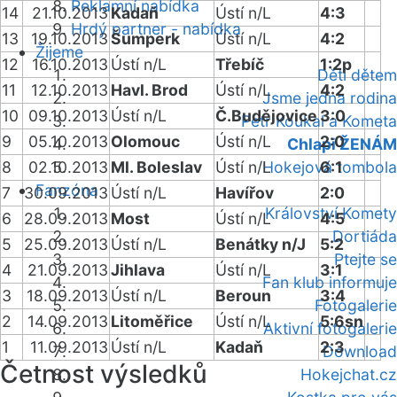
Reklamní nabídka
14
21.10.2013
Kadaň
Ústí n/L
4:3
Hrdý partner - nabídka
13
19.10.2013
Šumperk
Ústí n/L
4:2
Žijeme
12
16.10.2013
Ústí n/L
Třebíč
1:2p
Děti dětem
11
12.10.2013
Havl. Brod
Ústí n/L
4:2
Jsme jedna rodina
10
09.10.2013
Ústí n/L
Č.Budějovice
3:0
Petr Koukal a Kometa
9
05.10.2013
Olomouc
Ústí n/L
2:0
Chlapi ŽENÁM
8
02.10.2013
Ml. Boleslav
Ústí n/L
Hokejová tombola
6:1
Fanzóna
7
30.09.2013
Ústí n/L
Havířov
2:0
Království Komety
6
28.09.2013
Most
Ústí n/L
4:5
Dortiáda
5
25.09.2013
Ústí n/L
Benátky n/J
5:2
Ptejte se
4
21.09.2013
Jihlava
Ústí n/L
3:1
Fan klub informuje
3
18.09.2013
Ústí n/L
Beroun
3:4
Fotogalerie
2
14.09.2013
Litoměřice
Ústí n/L
5:6sn
Aktivní fotogalerie
1
11.09.2013
Ústí n/L
Kadaň
2:3
Download
Četnost výsledků
Hokejchat.cz