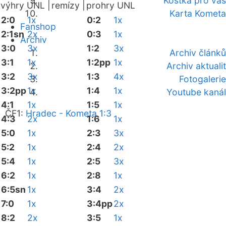
Kostka pro vás
výhry UNL |
remízy |
prohry UNL
Karta Kometa
2:0
1x
0:2
1x
Fanshop
2:1sn
2x
0:3
1x
Archiv
3:0
3x
1:2
3x
Archiv článků
3:1
1x
1:2pp
1x
Archiv aktualit
3:2
3x
1:3
4x
Fotogalerie
3:2pp
1x
1:4
1x
Youtube kanál
4:1
1x
1:5
1x
ČF1:
Hradec - Kometa 1:3
4:3
2x
1:6
1x
5:0
1x
2:3
3x
5:2
1x
2:4
2x
5:4
1x
2:5
3x
6:2
1x
2:8
1x
6:5sn
1x
3:4
2x
7:0
1x
3:4pp
2x
8:2
2x
3:5
1x