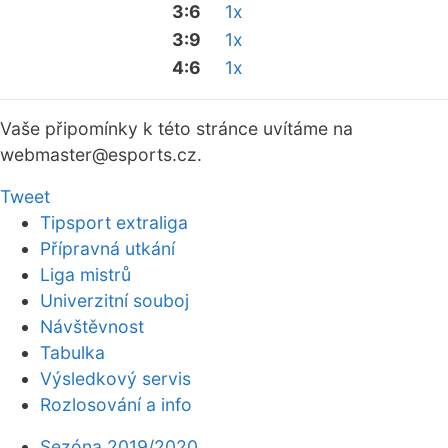
3:6
1x
3:9
1x
4:6
1x
Vaše připomínky k této stránce uvítáme na
webmaster
@esports.cz.
Tweet
Tipsport extraliga
Přípravná utkání
Liga mistrů
Univerzitní souboj
Návštěvnost
Tabulka
Výsledkový servis
Rozlosování a info
Sezóna 2019/2020