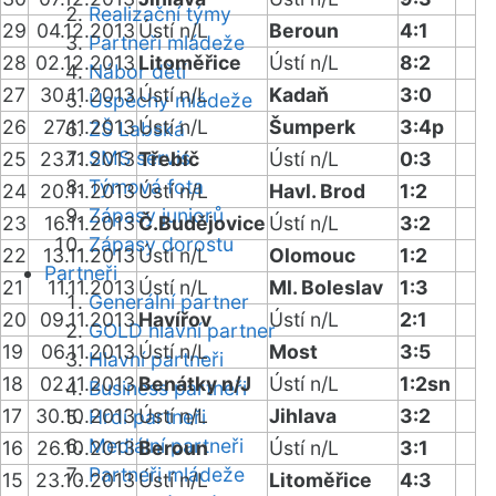
Realizační týmy
29
04.12.2013
Ústí n/L
Beroun
4:1
Partneři mládeže
28
02.12.2013
Litoměřice
Ústí n/L
8:2
Nábor dětí
27
30.11.2013
Ústí n/L
Kadaň
3:0
Úspěchy mládeže
26
27.11.2013
Ústí n/L
Šumperk
3:4p
ZŠ Labská
SMS servis
25
23.11.2013
Třebíč
Ústí n/L
0:3
Týmová fota
24
20.11.2013
Ústí n/L
Havl. Brod
1:2
Zápasy juniorů
23
16.11.2013
Č.Budějovice
Ústí n/L
3:2
Zápasy dorostu
22
13.11.2013
Ústí n/L
Olomouc
1:2
Partneři
21
11.11.2013
Ústí n/L
Ml. Boleslav
1:3
Generální partner
20
09.11.2013
Havířov
Ústí n/L
2:1
GOLD hlavní partner
19
06.11.2013
Ústí n/L
Most
3:5
Hlavní partneři
18
02.11.2013
Benátky n/J
Ústí n/L
1:2sn
Business partneři
17
30.10.2013
Ústí n/L
Jihlava
3:2
Hrdí partneři
Mediální partneři
16
26.10.2013
Beroun
Ústí n/L
3:1
Partneři mládeže
15
23.10.2013
Ústí n/L
Litoměřice
4:3