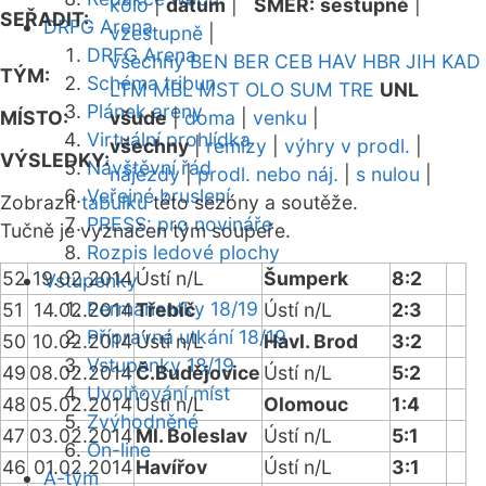
kolo
|
datum
|
SMĚR:
sestupně
|
SEŘADIT:
DRFG Arena
vzestupně
|
DRFG Arena
všechny
BEN
BER
CEB
HAV
HBR
JIH
KAD
TÝM:
Schéma tribun
LTM
MBL
MST
OLO
SUM
TRE
UNL
Plánek areny
MÍSTO:
všude
|
doma
|
venku
|
Virtuální prohlídka
všechny
|
remízy
|
výhry v prodl.
|
VÝSLEDKY:
Návštěvní řád
nájezdy
|
prodl. nebo náj.
|
s nulou
|
Veřejné bruslení
Zobrazit
tabulku
této sezóny a soutěže.
PRESS: pro novináře
Tučně je vyznačen tým soupeře.
Rozpis ledové plochy
52
19.02.2014
Ústí n/L
Šumperk
8:2
Vstupenky
Permanentky 18/19
51
14.02.2014
Třebíč
Ústí n/L
2:3
Přípravná utkání 18/19
50
10.02.2014
Ústí n/L
Havl. Brod
3:2
Vstupenky 18/19
49
08.02.2014
Č.Budějovice
Ústí n/L
5:2
Uvolňování míst
48
05.02.2014
Ústí n/L
Olomouc
1:4
Zvýhodněné
47
03.02.2014
Ml. Boleslav
Ústí n/L
5:1
On-line
46
01.02.2014
Havířov
Ústí n/L
3:1
A-tým