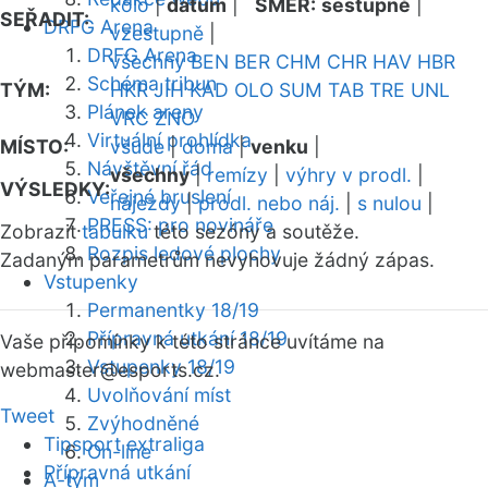
kolo
|
datum
|
SMĚR:
sestupně
|
SEŘADIT:
DRFG Arena
vzestupně
|
DRFG Arena
všechny
BEN
BER
CHM
CHR
HAV
HBR
Schéma tribun
TÝM:
HKR
JIH
KAD
OLO
SUM
TAB
TRE
UNL
Plánek areny
VRC
ZNO
Virtuální prohlídka
MÍSTO:
všude
|
doma
|
venku
|
Návštěvní řád
všechny
|
remízy
|
výhry v prodl.
|
VÝSLEDKY:
Veřejné bruslení
nájezdy
|
prodl. nebo náj.
|
s nulou
|
PRESS: pro novináře
Zobrazit
tabulku
této sezóny a soutěže.
Rozpis ledové plochy
Zadaným parametrům nevyhovuje žádný zápas.
Vstupenky
Permanentky 18/19
Přípravná utkání 18/19
Vaše připomínky k této stránce uvítáme na
Vstupenky 18/19
webmaster
@esports.cz.
Uvolňování míst
Tweet
Zvýhodněné
Tipsport extraliga
On-line
Přípravná utkání
A-tým