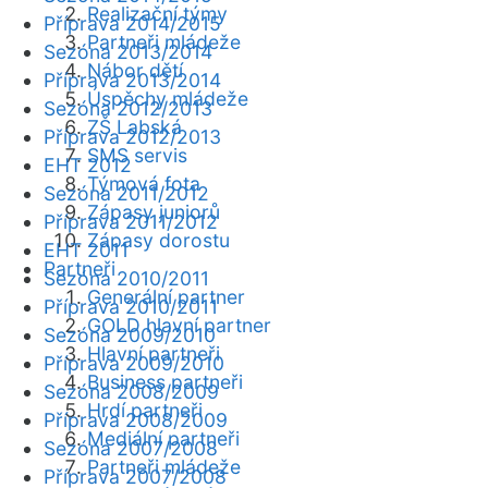
Realizační týmy
Příprava 2014/2015
Partneři mládeže
Sezóna 2013/2014
Nábor dětí
Příprava 2013/2014
Úspěchy mládeže
Sezóna 2012/2013
ZŠ Labská
Příprava 2012/2013
SMS servis
EHT 2012
Týmová fota
Sezóna 2011/2012
Zápasy juniorů
Příprava 2011/2012
Zápasy dorostu
EHT 2011
Partneři
Sezóna 2010/2011
Generální partner
Příprava 2010/2011
GOLD hlavní partner
Sezóna 2009/2010
Hlavní partneři
Příprava 2009/2010
Business partneři
Sezóna 2008/2009
Hrdí partneři
Příprava 2008/2009
Mediální partneři
Sezóna 2007/2008
Partneři mládeže
Příprava 2007/2008