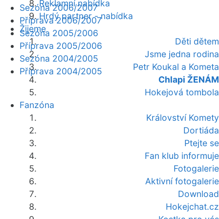
Reklamní nabídka
Sezóna 2006/2007
Hrdý partner - nabídka
Příprava 2006/2007
Žijeme
Sezóna 2005/2006
Děti dětem
Příprava 2005/2006
Jsme jedna rodina
Sezóna 2004/2005
Petr Koukal a Kometa
Příprava 2004/2005
Chlapi ŽENÁM
Hokejová tombola
Fanzóna
Království Komety
Dortiáda
Ptejte se
Fan klub informuje
Fotogalerie
Aktivní fotogalerie
Download
Hokejchat.cz