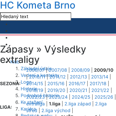
HC Kometa Brno
Zápasy »
Výsledky
extraligy
Klub
Základní údaje
2006/07
|
2007/08
|
2008/09
|
2009/10
Vedení a kontakty
|
2010/11
|
2011/12
|
2012/13
|
2013/14
|
Logo
SEZONA:
2014/15
|
2015/16
|
2016/17
|
2017/18
|
Historie
2018/19
|
2019/20
|
2020/21
|
2021/22
|
Podrobná historie
2022/23
|
2023/24
|
2024/25
|
2025/26
|
Ke stažení
extraliga
|
1.liga
|
2.liga západ
|
2.liga
LIGA:
Kariéra
střed
|
2.liga východ
|
Redakce webu