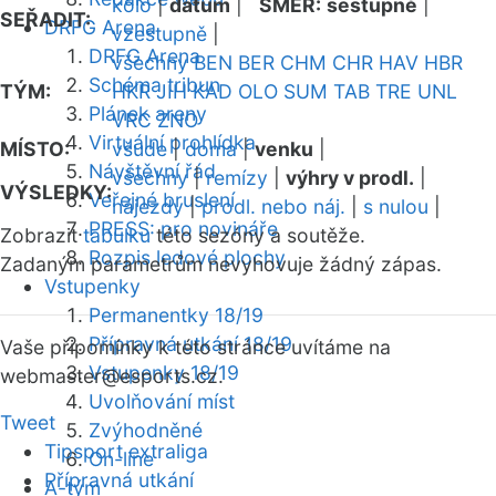
kolo
|
datum
|
SMĚR:
sestupně
|
SEŘADIT:
DRFG Arena
vzestupně
|
DRFG Arena
všechny
BEN
BER
CHM
CHR
HAV
HBR
Schéma tribun
TÝM:
HKR
JIH
KAD
OLO
SUM
TAB
TRE
UNL
Plánek areny
VRC
ZNO
Virtuální prohlídka
MÍSTO:
všude
|
doma
|
venku
|
Návštěvní řád
všechny
|
remízy
|
výhry v prodl.
|
VÝSLEDKY:
Veřejné bruslení
nájezdy
|
prodl. nebo náj.
|
s nulou
|
PRESS: pro novináře
Zobrazit
tabulku
této sezóny a soutěže.
Rozpis ledové plochy
Zadaným parametrům nevyhovuje žádný zápas.
Vstupenky
Permanentky 18/19
Přípravná utkání 18/19
Vaše připomínky k této stránce uvítáme na
Vstupenky 18/19
webmaster
@esports.cz.
Uvolňování míst
Tweet
Zvýhodněné
Tipsport extraliga
On-line
Přípravná utkání
A-tým