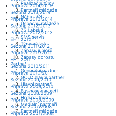
Realizační týmy
Příprava 2014/2015
Partneři mládeže
Sezóna 2013/2014
Nábor dětí
Příprava 2013/2014
Úspěchy mládeže
Sezóna 2012/2013
ZŠ Labská
Příprava 2012/2013
SMS servis
EHT 2012
Týmová fota
Sezóna 2011/2012
Zápasy juniorů
Příprava 2011/2012
Zápasy dorostu
EHT 2011
Partneři
Sezóna 2010/2011
Generální partner
Příprava 2010/2011
GOLD hlavní partner
Sezóna 2009/2010
Hlavní partneři
Příprava 2009/2010
Business partneři
Sezóna 2008/2009
Hrdí partneři
Příprava 2008/2009
Mediální partneři
Sezóna 2007/2008
Partneři mládeže
Příprava 2007/2008