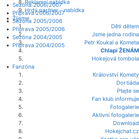
Reklamní nabídka
Sezóna 2006/2007
Hrdý partner - nabídka
Příprava 2006/2007
Žijeme
Sezóna 2005/2006
Děti dětem
Příprava 2005/2006
Jsme jedna rodina
Sezóna 2004/2005
Petr Koukal a Kometa
Příprava 2004/2005
Chlapi ŽENÁM
Hokejová tombola
Fanzóna
Království Komety
Dortiáda
Ptejte se
Fan klub informuje
Fotogalerie
Aktivní fotogalerie
Download
Hokejchat.cz