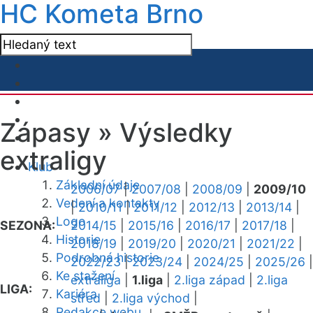
HC Kometa Brno
Zápasy »
Výsledky
extraligy
Klub
Základní údaje
2006/07
|
2007/08
|
2008/09
|
2009/10
Vedení a kontakty
|
2010/11
|
2011/12
|
2012/13
|
2013/14
|
Logo
SEZONA:
2014/15
|
2015/16
|
2016/17
|
2017/18
|
Historie
2018/19
|
2019/20
|
2020/21
|
2021/22
|
Podrobná historie
2022/23
|
2023/24
|
2024/25
|
2025/26
|
Ke stažení
extraliga
|
1.liga
|
2.liga západ
|
2.liga
LIGA:
Kariéra
střed
|
2.liga východ
|
Redakce webu