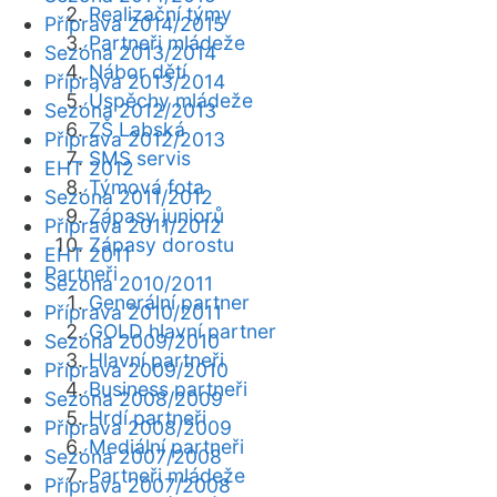
Realizační týmy
Příprava 2014/2015
Partneři mládeže
Sezóna 2013/2014
Nábor dětí
Příprava 2013/2014
Úspěchy mládeže
Sezóna 2012/2013
ZŠ Labská
Příprava 2012/2013
SMS servis
EHT 2012
Týmová fota
Sezóna 2011/2012
Zápasy juniorů
Příprava 2011/2012
Zápasy dorostu
EHT 2011
Partneři
Sezóna 2010/2011
Generální partner
Příprava 2010/2011
GOLD hlavní partner
Sezóna 2009/2010
Hlavní partneři
Příprava 2009/2010
Business partneři
Sezóna 2008/2009
Hrdí partneři
Příprava 2008/2009
Mediální partneři
Sezóna 2007/2008
Partneři mládeže
Příprava 2007/2008