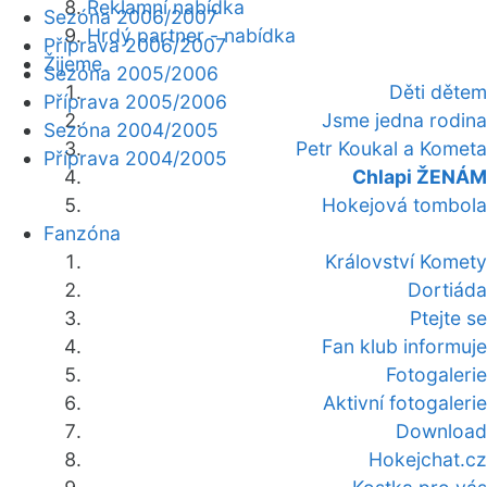
Reklamní nabídka
Sezóna 2006/2007
Hrdý partner - nabídka
Příprava 2006/2007
Žijeme
Sezóna 2005/2006
Děti dětem
Příprava 2005/2006
Jsme jedna rodina
Sezóna 2004/2005
Petr Koukal a Kometa
Příprava 2004/2005
Chlapi ŽENÁM
Hokejová tombola
Fanzóna
Království Komety
Dortiáda
Ptejte se
Fan klub informuje
Fotogalerie
Aktivní fotogalerie
Download
Hokejchat.cz