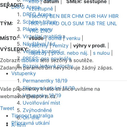
kolo
|
datum
|
SMĚR:
sestupně
|
SEŘADIT:
DRFG Arena
vzestupně
|
DRFG Arena
všechny
BEN
BER
CHM
CHR
HAV
HBR
Schéma tribun
TÝM:
HKR
JIH
KAD
OLO
SUM
TAB
TRE
UNL
Plánek areny
VRC
ZNO
Virtuální prohlídka
MÍSTO:
všude
|
doma
|
venku
|
Návštěvní řád
všechny
|
remízy
|
výhry v prodl.
|
VÝSLEDKY:
Veřejné bruslení
nájezdy
|
prodl. nebo náj.
|
s nulou
|
PRESS: pro novináře
Zobrazit
tabulku
této sezóny a soutěže.
Rozpis ledové plochy
Zadaným parametrům nevyhovuje žádný zápas.
Vstupenky
Permanentky 18/19
Přípravná utkání 18/19
Vaše připomínky k této stránce uvítáme na
Vstupenky 18/19
webmaster
@esports.cz.
Uvolňování míst
Tweet
Zvýhodněné
Tipsport extraliga
On-line
Přípravná utkání
A-tým