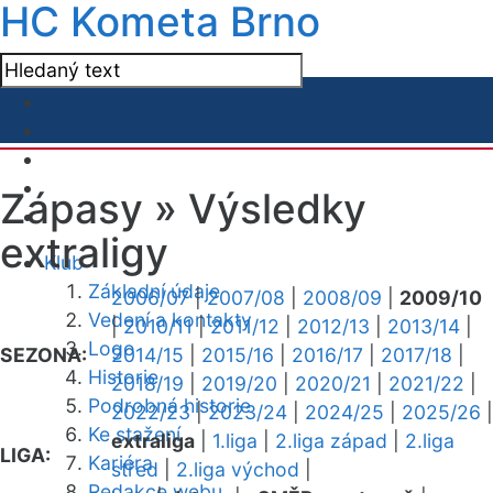
HC Kometa Brno
Zápasy »
Výsledky
extraligy
Klub
Základní údaje
2006/07
|
2007/08
|
2008/09
|
2009/10
Vedení a kontakty
|
2010/11
|
2011/12
|
2012/13
|
2013/14
|
Logo
SEZONA:
2014/15
|
2015/16
|
2016/17
|
2017/18
|
Historie
2018/19
|
2019/20
|
2020/21
|
2021/22
|
Podrobná historie
2022/23
|
2023/24
|
2024/25
|
2025/26
|
Ke stažení
extraliga
|
1.liga
|
2.liga západ
|
2.liga
LIGA:
Kariéra
střed
|
2.liga východ
|
Redakce webu