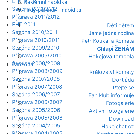
EHT 2012
Reklamní nabídka
Sezóna 2011/2012
Hrdý partner - nabídka
Příprava 2011/2012
Žijeme
EHT 2011
Děti dětem
Sezóna 2010/2011
Jsme jedna rodina
Příprava 2010/2011
Petr Koukal a Kometa
Sezóna 2009/2010
Chlapi ŽENÁM
Příprava 2009/2010
Hokejová tombola
Sezóna 2008/2009
Fanzóna
Příprava 2008/2009
Království Komety
Sezóna 2007/2008
Dortiáda
Příprava 2007/2008
Ptejte se
Sezóna 2006/2007
Fan klub informuje
Příprava 2006/2007
Fotogalerie
Sezóna 2005/2006
Aktivní fotogalerie
Příprava 2005/2006
Download
Sezóna 2004/2005
Hokejchat.cz
Příprava 2004/2005