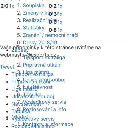
Soupiska
2:0
1x
0:2
1x
Změny v kádru
0:3
1x
Realizační tým
0:6
1x
Statistiky
0:8
1x
Zranění / nemocní hráči
Dresy 2018/19
Vaše připomínky k této stránce uvítáme na
Zápasy
webmaster
@esports.cz.
Tipsport extraliga
Přípravná utkání
Tweet
Liga mistrů
Tipsport extraliga
Univerzitní souboj
Přípravná utkání
Návštěvnost
Liga mistrů
Tabulka
Univerzitní souboj
Výsledkový servis
Návštěvnost
Rozlosování a info
Tabulka
Mládež
Výsledkový servis
Kontakty a informace
Rozlosování a info