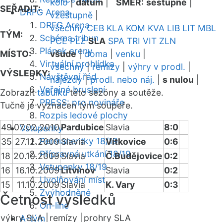
kolo
|
datum
|
SMĚR:
sestupně
|
SEŘADIT:
DRFG Arena
vzestupně
|
DRFG Arena
všechny
CEB
KLA
KOM
KVA
LIB
LIT
MBL
TÝM:
Schéma tribun
PCE
PLZ
SLA
SPA
TRI
VIT
ZLN
Plánek areny
MÍSTO:
všude
|
doma
|
venku
|
Virtuální prohlídka
všechny
|
remízy
|
výhry v prodl.
|
VÝSLEDKY:
Návštěvní řád
nájezdy
|
prodl. nebo náj.
|
s nulou
|
Veřejné bruslení
Zobrazit
tabulku
této sezóny a soutěže.
PRESS: pro novináře
Tučně je vyznačen tým soupeře.
Rozpis ledové plochy
49
07.02.2010
Pardubice
Slavia
8:0
Vstupenky
Permanentky 18/19
35
27.12.2009
Slavia
Vítkovice
0:6
Přípravná utkání 18/19
18
20.10.2009
Slavia
Č.Budějovice
0:2
Vstupenky 18/19
16
16.10.2009
Litvínov
Slavia
0:2
Uvolňování míst
15
11.10.2009
Slavia
K. Vary
0:3
Zvýhodněné
Četnost výsledků
On-line
výhry SLA |
remízy |
prohry SLA
A-tým