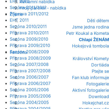
EHT 2012
Reklamní nabídka
Sezóna 2011/2012
Hrdý partner - nabídka
Příprava 2011/2012
Žijeme
EHT 2011
Děti dětem
Sezóna 2010/2011
Jsme jedna rodina
Příprava 2010/2011
Petr Koukal a Kometa
Sezóna 2009/2010
Chlapi ŽENÁM
Příprava 2009/2010
Hokejová tombola
Sezóna 2008/2009
Fanzóna
Příprava 2008/2009
Království Komety
Sezóna 2007/2008
Dortiáda
Příprava 2007/2008
Ptejte se
Sezóna 2006/2007
Fan klub informuje
Příprava 2006/2007
Fotogalerie
Sezóna 2005/2006
Aktivní fotogalerie
Příprava 2005/2006
Download
Sezóna 2004/2005
Hokejchat.cz
Příprava 2004/2005