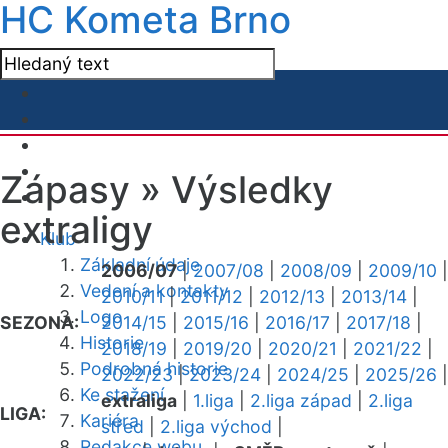
HC Kometa Brno
Zápasy »
Výsledky
extraligy
Klub
Základní údaje
2006/07
|
2007/08
|
2008/09
|
2009/10
|
Vedení a kontakty
2010/11
|
2011/12
|
2012/13
|
2013/14
|
Logo
SEZONA:
2014/15
|
2015/16
|
2016/17
|
2017/18
|
Historie
2018/19
|
2019/20
|
2020/21
|
2021/22
|
Podrobná historie
2022/23
|
2023/24
|
2024/25
|
2025/26
|
Ke stažení
extraliga
|
1.liga
|
2.liga západ
|
2.liga
LIGA:
Kariéra
střed
|
2.liga východ
|
Redakce webu