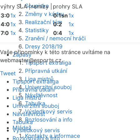
Soupiska
výhry SLA |
remízy |
prohry SLA
Změny v kádru
3:0
1x
0:1sn
1x
Realizační tým
4:0
1x
0:2
1x
Statistiky
7:0
1x
0:4
1x
Zranění / nemocní hráči
Dresy 2018/19
Vaše připomínky k této stránce uvítáme na
Zápasy
webmaster
@esports.cz.
Tipsport extraliga
Přípravná utkání
Tweet
Liga mistrů
Tipsport extraliga
Univerzitní souboj
Přípravná utkání
Návštěvnost
Liga mistrů
Tabulka
Univerzitní souboj
Výsledkový servis
Návštěvnost
Rozlosování a info
Tabulka
Mládež
Výsledkový servis
Kontakty a informace
Rozlosování a info