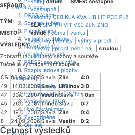
kolo
|
datum
|
SMĚR:
sestupně
|
SEŘADIT:
DRFG Arena
vzestupně
|
DRFG Arena
všechny
CEB
KLA
KVA
LIB
LIT
PCE
PLZ
TÝM:
Schéma tribun
SLA
SPA
TRI
VIT
VSE
ZLN
ZNO
Plánek areny
MÍSTO:
všude
|
doma
|
venku
|
Virtuální prohlídka
všechny
|
remízy
|
výhry v prodl.
|
VÝSLEDKY:
Návštěvní řád
nájezdy
|
prodl. nebo náj.
|
s nulou
|
Veřejné bruslení
Zobrazit
tabulku
této sezóny a soutěže.
PRESS: pro novináře
Tučně je vyznačen tým soupeře.
Rozpis ledové plochy
ČF1
03.03.2007
Slavia
Zlín
4:0
Vstupenky
Permanentky 18/19
49
14.02.2007
Slavia
Litvínov
3:0
Přípravná utkání 18/19
47
30.01.2007
Vsetín
Slavia
1:0sn
Vstupenky 18/19
45
26.01.2007
Třinec
Slavia
0:7
Uvolňování míst
42
19.01.2007
Slavia
Zlín
0:4
Zvýhodněné
8
24.09.2006
Slavia
Vsetín
0:2
On-line
Četnost výsledků
A-tým