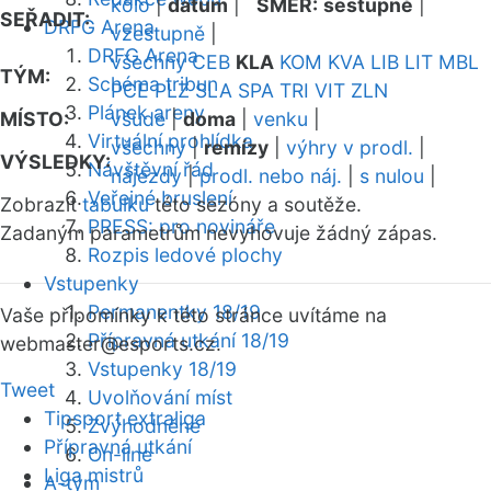
kolo
|
datum
|
SMĚR:
sestupně
|
SEŘADIT:
DRFG Arena
vzestupně
|
DRFG Arena
všechny
CEB
KLA
KOM
KVA
LIB
LIT
MBL
TÝM:
Schéma tribun
PCE
PLZ
SLA
SPA
TRI
VIT
ZLN
Plánek areny
MÍSTO:
všude
|
doma
|
venku
|
Virtuální prohlídka
všechny
|
remízy
|
výhry v prodl.
|
VÝSLEDKY:
Návštěvní řád
nájezdy
|
prodl. nebo náj.
|
s nulou
|
Veřejné bruslení
Zobrazit
tabulku
této sezóny a soutěže.
PRESS: pro novináře
Zadaným parametrům nevyhovuje žádný zápas.
Rozpis ledové plochy
Vstupenky
Permanentky 18/19
Vaše připomínky k této stránce uvítáme na
Přípravná utkání 18/19
webmaster
@esports.cz.
Vstupenky 18/19
Tweet
Uvolňování míst
Tipsport extraliga
Zvýhodněné
Přípravná utkání
On-line
Liga mistrů
A-tým