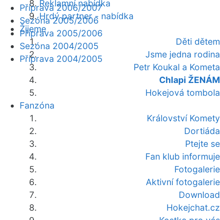
Reklamní nabídka
Příprava 2006/2007
Hrdý partner - nabídka
Sezóna 2005/2006
Žijeme
Příprava 2005/2006
Děti dětem
Sezóna 2004/2005
Jsme jedna rodina
Příprava 2004/2005
Petr Koukal a Kometa
Chlapi ŽENÁM
Hokejová tombola
Fanzóna
Království Komety
Dortiáda
Ptejte se
Fan klub informuje
Fotogalerie
Aktivní fotogalerie
Download
Hokejchat.cz