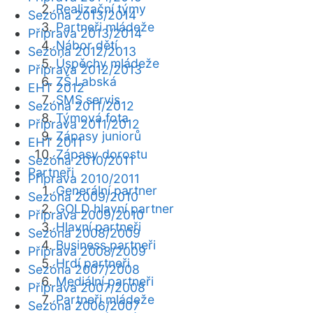
Realizační týmy
Sezóna 2013/2014
Partneři mládeže
Příprava 2013/2014
Nábor dětí
Sezóna 2012/2013
Úspěchy mládeže
Příprava 2012/2013
ZŠ Labská
EHT 2012
SMS servis
Sezóna 2011/2012
Týmová fota
Příprava 2011/2012
Zápasy juniorů
EHT 2011
Zápasy dorostu
Sezóna 2010/2011
Partneři
Příprava 2010/2011
Generální partner
Sezóna 2009/2010
GOLD hlavní partner
Příprava 2009/2010
Hlavní partneři
Sezóna 2008/2009
Business partneři
Příprava 2008/2009
Hrdí partneři
Sezóna 2007/2008
Mediální partneři
Příprava 2007/2008
Partneři mládeže
Sezóna 2006/2007