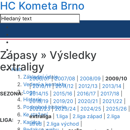
HC Kometa Brno
Zápasy »
Výsledky
extraligy
Klub
Základní údaje
2006/07
|
2007/08
|
2008/09
|
2009/10
Vedení a kontakty
|
2010/11
|
2011/12
|
2012/13
|
2013/14
|
Logo
SEZONA:
2014/15
|
2015/16
|
2016/17
|
2017/18
|
Historie
2018/19
|
2019/20
|
2020/21
|
2021/22
|
Podrobná historie
2022/23
|
2023/24
|
2024/25
|
2025/26
|
Ke stažení
extraliga
|
1.liga
|
2.liga západ
|
2.liga
LIGA:
Kariéra
střed
|
2.liga východ
|
Redakce webu