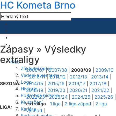
HC Kometa Brno
Zápasy »
Výsledky
extraligy
Klub
Základní údaje
2006/07
|
2007/08
|
2008/09
|
2009/10
Vedení a kontakty
|
2010/11
|
2011/12
|
2012/13
|
2013/14
|
Logo
SEZONA:
2014/15
|
2015/16
|
2016/17
|
2017/18
|
Historie
2018/19
|
2019/20
|
2020/21
|
2021/22
|
Podrobná historie
2022/23
|
2023/24
|
2024/25
|
2025/26
|
Ke stažení
extraliga
|
1.liga
|
2.liga západ
|
2.liga
LIGA:
Kariéra
východ
|
Redakce webu