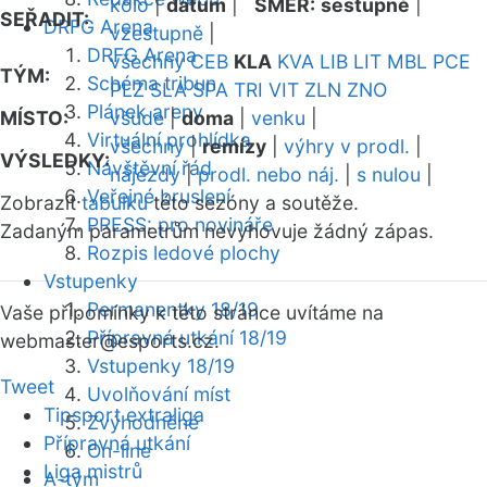
kolo
|
datum
|
SMĚR:
sestupně
|
SEŘADIT:
DRFG Arena
vzestupně
|
DRFG Arena
všechny
CEB
KLA
KVA
LIB
LIT
MBL
PCE
TÝM:
Schéma tribun
PLZ
SLA
SPA
TRI
VIT
ZLN
ZNO
Plánek areny
MÍSTO:
všude
|
doma
|
venku
|
Virtuální prohlídka
všechny
|
remízy
|
výhry v prodl.
|
VÝSLEDKY:
Návštěvní řád
nájezdy
|
prodl. nebo náj.
|
s nulou
|
Veřejné bruslení
Zobrazit
tabulku
této sezóny a soutěže.
PRESS: pro novináře
Zadaným parametrům nevyhovuje žádný zápas.
Rozpis ledové plochy
Vstupenky
Permanentky 18/19
Vaše připomínky k této stránce uvítáme na
Přípravná utkání 18/19
webmaster
@esports.cz.
Vstupenky 18/19
Tweet
Uvolňování míst
Tipsport extraliga
Zvýhodněné
Přípravná utkání
On-line
Liga mistrů
A-tým