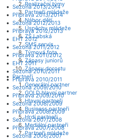
Realizační týmy
Sezóna 2013/2014
Partneři mládeže
Příprava 2013/2014
Nábor dětí
Sezóna 2012/2013
Úspěchy mládeže
Příprava 2012/2013
ZŠ Labská
EHT 2012
SMS servis
Sezóna 2011/2012
Týmová fota
Příprava 2011/2012
Zápasy juniorů
EHT 2011
Zápasy dorostu
Sezóna 2010/2011
Partneři
Příprava 2010/2011
Generální partner
Sezóna 2009/2010
GOLD hlavní partner
Příprava 2009/2010
Hlavní partneři
Sezóna 2008/2009
Business partneři
Příprava 2008/2009
Hrdí partneři
Sezóna 2007/2008
Mediální partneři
Příprava 2007/2008
Partneři mládeže
Sezóna 2006/2007