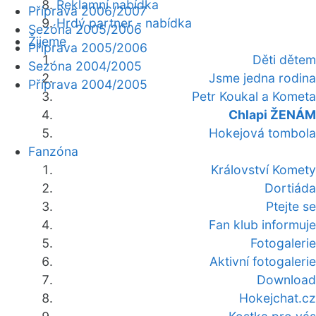
Reklamní nabídka
Příprava 2006/2007
Hrdý partner - nabídka
Sezóna 2005/2006
Žijeme
Příprava 2005/2006
Děti dětem
Sezóna 2004/2005
Jsme jedna rodina
Příprava 2004/2005
Petr Koukal a Kometa
Chlapi ŽENÁM
Hokejová tombola
Fanzóna
Království Komety
Dortiáda
Ptejte se
Fan klub informuje
Fotogalerie
Aktivní fotogalerie
Download
Hokejchat.cz