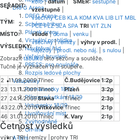
kolo
|
datum
|
SMĚR:
sestupně
|
SEŘADIT:
DRFG Arena
vzestupně
|
DRFG Arena
všechny
CEB
KLA
KOM
KVA
LIB
LIT
MBL
TÝM:
Schéma tribun
PCE
PLZ
SLA
SPA
TRI
VIT
ZLN
Plánek areny
MÍSTO:
všude
|
doma
|
venku
|
Virtuální prohlídka
všechny
|
remízy
|
výhry v prodl.
|
VÝSLEDKY:
Návštěvní řád
nájezdy
|
prodl. nebo náj.
|
s nulou
|
Veřejné bruslení
Zobrazit
tabulku
této sezóny a soutěže.
PRESS: pro novináře
Tučně je vyznačen tým soupeře.
Rozpis ledové plochy
2
11.09.2009
Třinec
Č.Budějovice
1:2p
Vstupenky
Permanentky 18/19
23
13.11.2009
Třinec
Plzeň
3:2p
Přípravná utkání 18/19
27
24.11.2009
Slavia
Třinec
2:3p
Vstupenky 18/19
43
22.01.2010
Vítkovice
Třinec
2:1p
Uvolňování míst
46
31.01.2010
Třinec
K. Vary
2:1p
Zvýhodněné
Četnost výsledků
On-line
výhry TRI |
remízy |
prohry TRI
A-tým