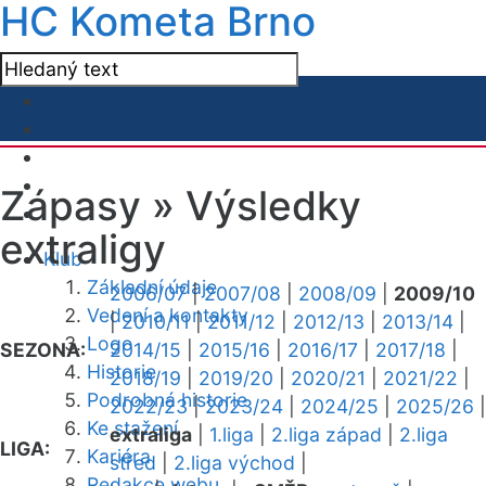
HC Kometa Brno
Zápasy »
Výsledky
extraligy
Klub
Základní údaje
2006/07
|
2007/08
|
2008/09
|
2009/10
Vedení a kontakty
|
2010/11
|
2011/12
|
2012/13
|
2013/14
|
Logo
SEZONA:
2014/15
|
2015/16
|
2016/17
|
2017/18
|
Historie
2018/19
|
2019/20
|
2020/21
|
2021/22
|
Podrobná historie
2022/23
|
2023/24
|
2024/25
|
2025/26
|
Ke stažení
extraliga
|
1.liga
|
2.liga západ
|
2.liga
LIGA:
Kariéra
střed
|
2.liga východ
|
Redakce webu