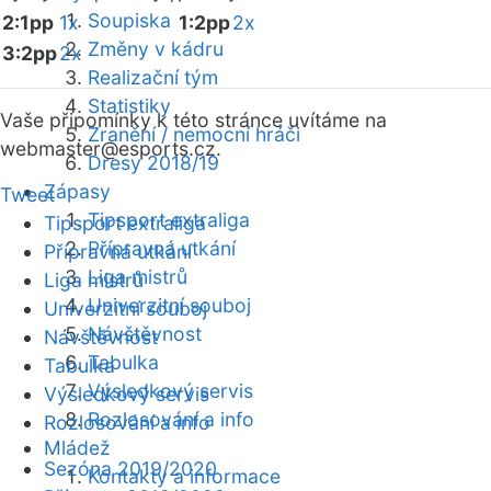
Soupiska
2:1pp
1x
1:2pp
2x
Změny v kádru
3:2pp
2x
Realizační tým
Statistiky
Vaše připomínky k této stránce uvítáme na
Zranění / nemocní hráči
webmaster
@esports.cz.
Dresy 2018/19
Zápasy
Tweet
Tipsport extraliga
Tipsport extraliga
Přípravná utkání
Přípravná utkání
Liga mistrů
Liga mistrů
Univerzitní souboj
Univerzitní souboj
Návštěvnost
Návštěvnost
Tabulka
Tabulka
Výsledkový servis
Výsledkový servis
Rozlosování a info
Rozlosování a info
Mládež
Sezóna 2019/2020
Kontakty a informace