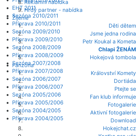
Reklamní nabídka
EHT 2011
Hrdý partner - nabídka
Sezóna 2010/2011
Žijeme
Příprava 2010/2011
Děti dětem
Sezóna 2009/2010
Jsme jedna rodina
Příprava 2009/2010
Petr Koukal a Kometa
Sezóna 2008/2009
Chlapi ŽENÁM
Příprava 2008/2009
Hokejová tombola
Sezóna 2007/2008
Fanzóna
Příprava 2007/2008
Království Komety
Sezóna 2006/2007
Dortiáda
Příprava 2006/2007
Ptejte se
Sezóna 2005/2006
Fan klub informuje
Příprava 2005/2006
Fotogalerie
Sezóna 2004/2005
Aktivní fotogalerie
Příprava 2004/2005
Download
Hokejchat.cz