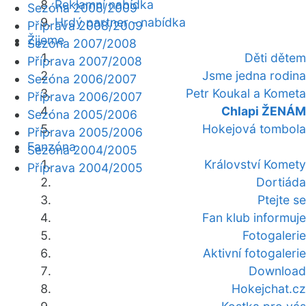
Reklamní nabídka
Sezóna 2008/2009
Hrdý partner - nabídka
Příprava 2008/2009
Žijeme
Sezóna 2007/2008
Děti dětem
Příprava 2007/2008
Jsme jedna rodina
Sezóna 2006/2007
Petr Koukal a Kometa
Příprava 2006/2007
Chlapi ŽENÁM
Sezóna 2005/2006
Hokejová tombola
Příprava 2005/2006
Fanzóna
Sezóna 2004/2005
Království Komety
Příprava 2004/2005
Dortiáda
Ptejte se
Fan klub informuje
Fotogalerie
Aktivní fotogalerie
Download
Hokejchat.cz