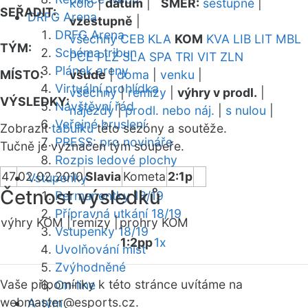
kolo
|
datum
|
SMĚR:
sestupně
|
SEŘADIT:
DRFG Arena
vzestupně
|
DRFG Arena
všechny
CEB
KLA
KOM
KVA
LIB
LIT
MBL
TÝM:
Schéma tribun
PCE
PLZ
SLA
SPA
TRI
VIT
ZLN
Plánek areny
MÍSTO:
všude
|
doma
|
venku
|
Virtuální prohlídka
všechny
|
remízy
|
výhry v prodl.
|
VÝSLEDKY:
Návštěvní řád
nájezdy
|
prodl. nebo náj.
|
s nulou
|
Veřejné bruslení
Zobrazit
tabulku
této sezóny a soutěže.
PRESS: pro novináře
Tučně je vyznačen tým soupeře.
Rozpis ledové plochy
47
02.02.2010
Slavia
Kometa
2:1p
Vstupenky
Četnost výsledků
Permanentky 18/19
Přípravná utkání 18/19
výhry KOM |
remízy |
prohry KOM
Vstupenky 18/19
1:2pp
1x
Uvolňování míst
Zvýhodněné
Vaše připomínky k této stránce uvítáme na
On-line
webmaster
@esports.cz.
A-tým