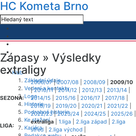
HC Kometa Brno
Zápasy »
Výsledky
extraligy
Klub
Základní údaje
2006/07
|
2007/08
|
2008/09
|
2009/10
Vedení a kontakty
|
2010/11
|
2011/12
|
2012/13
|
2013/14
|
Logo
SEZONA:
2014/15
|
2015/16
|
2016/17
|
2017/18
|
Historie
2018/19
|
2019/20
|
2020/21
|
2021/22
|
Podrobná historie
2022/23
|
2023/24
|
2024/25
|
2025/26
|
Ke stažení
extraliga
|
1.liga
|
2.liga západ
|
2.liga
LIGA:
Kariéra
střed
|
2.liga východ
|
Redakce webu