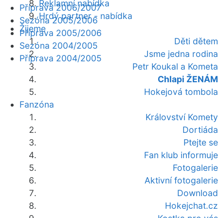
Reklamní nabídka
Příprava 2006/2007
Hrdý partner - nabídka
Sezóna 2005/2006
Žijeme
Příprava 2005/2006
Děti dětem
Sezóna 2004/2005
Jsme jedna rodina
Příprava 2004/2005
Petr Koukal a Kometa
Chlapi ŽENÁM
Hokejová tombola
Fanzóna
Království Komety
Dortiáda
Ptejte se
Fan klub informuje
Fotogalerie
Aktivní fotogalerie
Download
Hokejchat.cz