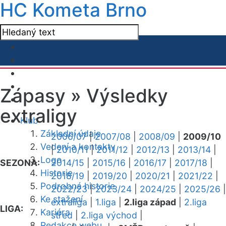
HC Kometa Brno
Zápasy »
Výsledky
extraligy
Klub
Základní údaje
2006/07
|
2007/08
|
2008/09
|
2009/10
Vedení a kontakty
|
2010/11
|
2011/12
|
2012/13
|
2013/14
|
Logo
SEZONA:
2014/15
|
2015/16
|
2016/17
|
2017/18
|
Historie
2018/19
|
2019/20
|
2020/21
|
2021/22
|
Podrobná historie
2022/23
|
2023/24
|
2024/25
|
2025/26
|
Ke stažení
extraliga
|
1.liga
|
2.liga západ
|
2.liga
LIGA:
Kariéra
střed
|
2.liga východ
|
Redakce webu