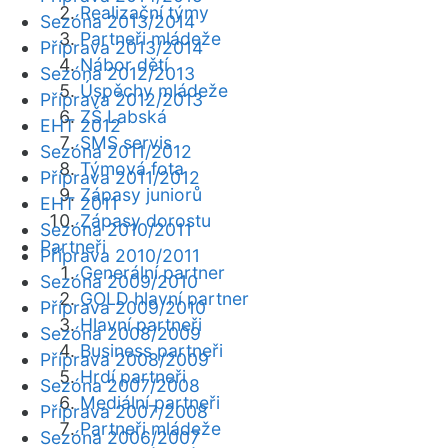
Realizační týmy
Sezóna 2013/2014
Partneři mládeže
Příprava 2013/2014
Nábor dětí
Sezóna 2012/2013
Úspěchy mládeže
Příprava 2012/2013
ZŠ Labská
EHT 2012
SMS servis
Sezóna 2011/2012
Týmová fota
Příprava 2011/2012
Zápasy juniorů
EHT 2011
Zápasy dorostu
Sezóna 2010/2011
Partneři
Příprava 2010/2011
Generální partner
Sezóna 2009/2010
GOLD hlavní partner
Příprava 2009/2010
Hlavní partneři
Sezóna 2008/2009
Business partneři
Příprava 2008/2009
Hrdí partneři
Sezóna 2007/2008
Mediální partneři
Příprava 2007/2008
Partneři mládeže
Sezóna 2006/2007