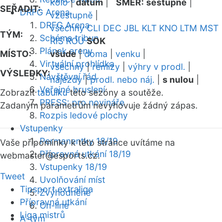
kolo
|
datum
|
SMĚR:
sestupně
|
SEŘADIT:
DRFG Arena
vzestupně
|
DRFG Arena
všechny
CLI
DEC
JBL
KLT
KNO
LTM
MST
TÝM:
Schéma tribun
RIS
ROU
SOK
Plánek areny
MÍSTO:
všude
|
doma
|
venku
|
Virtuální prohlídka
všechny
|
remízy
|
výhry v prodl.
|
VÝSLEDKY:
Návštěvní řád
nájezdy
|
prodl. nebo náj.
|
s nulou
|
Veřejné bruslení
Zobrazit
tabulku
této sezóny a soutěže.
PRESS: pro novináře
Zadaným parametrům nevyhovuje žádný zápas.
Rozpis ledové plochy
Vstupenky
Permanentky 18/19
Vaše připomínky k této stránce uvítáme na
Přípravná utkání 18/19
webmaster
@esports.cz.
Vstupenky 18/19
Tweet
Uvolňování míst
Tipsport extraliga
Zvýhodněné
Přípravná utkání
On-line
Liga mistrů
A-tým