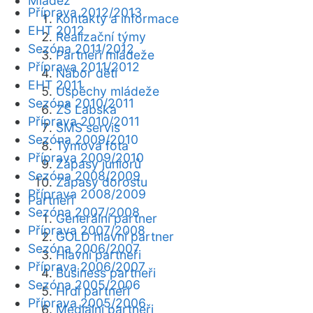
Mládež
Příprava 2012/2013
Kontakty a informace
EHT 2012
Realizační týmy
Sezóna 2011/2012
Partneři mládeže
Příprava 2011/2012
Nábor dětí
EHT 2011
Úspěchy mládeže
Sezóna 2010/2011
ZŠ Labská
Příprava 2010/2011
SMS servis
Sezóna 2009/2010
Týmová fota
Příprava 2009/2010
Zápasy juniorů
Sezóna 2008/2009
Zápasy dorostu
Příprava 2008/2009
Partneři
Sezóna 2007/2008
Generální partner
Příprava 2007/2008
GOLD hlavní partner
Sezóna 2006/2007
Hlavní partneři
Příprava 2006/2007
Business partneři
Sezóna 2005/2006
Hrdí partneři
Příprava 2005/2006
Mediální partneři