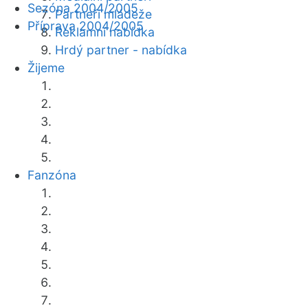
Sezóna 2004/2005
Partneři mládeže
Příprava 2004/2005
Reklamní nabídka
Hrdý partner - nabídka
Žijeme
Fanzóna