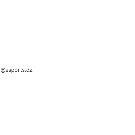
r
@esports.cz.