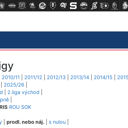
igy
|
2010/11
|
2011/12
|
2012/13
|
2013/14
|
2014/15
|
2015
|
2025/26
|
ed
|
2.liga východ
|
upně
|
RIS
ROU
SOK
y
|
prodl. nebo náj.
|
s nulou
|