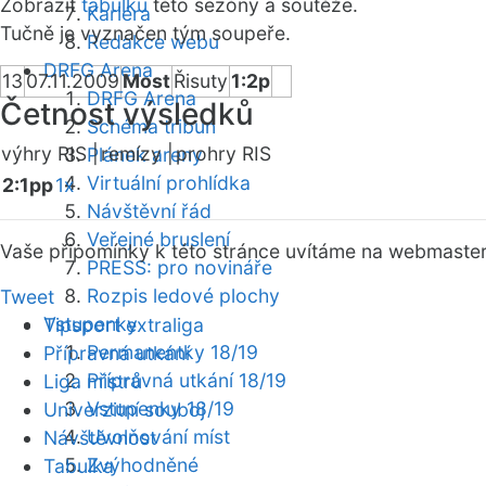
Zobrazit
tabulku
této sezóny a soutěže.
Kariéra
Tučně je vyznačen tým soupeře.
Redakce webu
DRFG Arena
13
07.11.2009
Most
Řisuty
1:2p
DRFG Arena
Četnost výsledků
Schéma tribun
výhry RIS |
remízy |
prohry RIS
Plánek areny
Virtuální prohlídka
2:1pp
1x
Návštěvní řád
Veřejné bruslení
Vaše připomínky k této stránce uvítáme na webmaste
PRESS: pro novináře
Rozpis ledové plochy
Tweet
Vstupenky
Tipsport extraliga
Permanentky 18/19
Přípravná utkání
Přípravná utkání 18/19
Liga mistrů
Vstupenky 18/19
Univerzitní souboj
Uvolňování míst
Návštěvnost
Zvýhodněné
Tabulka