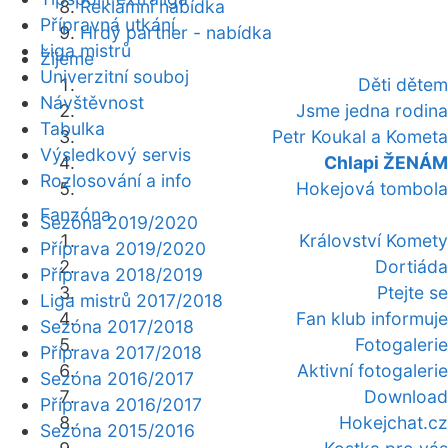
Reklamní nabídka
Přípravná utkání
Hrdý partner - nabídka
Liga mistrů
Žijeme
Univerzitní souboj
Děti dětem
Návštěvnost
Jsme jedna rodina
Tabulka
Petr Koukal a Kometa
Výsledkový servis
Chlapi ŽENÁM
Rozlosování a info
Hokejová tombola
Fanzóna
Sezóna 2019/2020
Království Komety
Příprava 2019/2020
Dortiáda
Příprava 2018/2019
Ptejte se
Liga mistrů 2017/2018
Fan klub informuje
Sezóna 2017/2018
Fotogalerie
Příprava 2017/2018
Aktivní fotogalerie
Sezóna 2016/2017
Download
Příprava 2016/2017
Hokejchat.cz
Sezóna 2015/2016