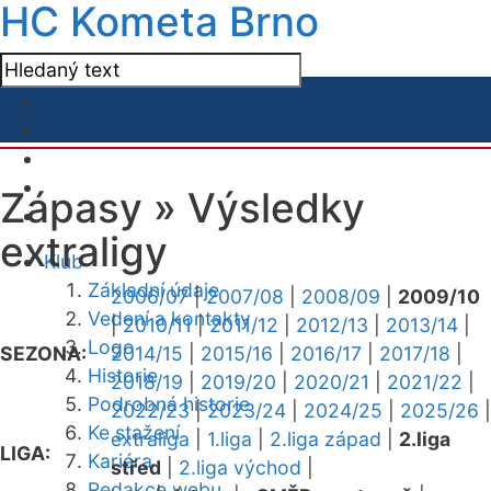
HC Kometa Brno
Zápasy »
Výsledky
extraligy
Klub
Základní údaje
2006/07
|
2007/08
|
2008/09
|
2009/10
Vedení a kontakty
|
2010/11
|
2011/12
|
2012/13
|
2013/14
|
Logo
SEZONA:
2014/15
|
2015/16
|
2016/17
|
2017/18
|
Historie
2018/19
|
2019/20
|
2020/21
|
2021/22
|
Podrobná historie
2022/23
|
2023/24
|
2024/25
|
2025/26
|
Ke stažení
extraliga
|
1.liga
|
2.liga západ
|
2.liga
LIGA:
Kariéra
střed
|
2.liga východ
|
Redakce webu