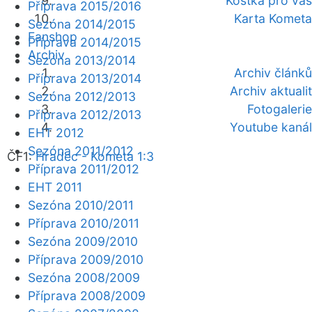
Kostka pro vás
Příprava 2015/2016
Karta Kometa
Sezóna 2014/2015
Fanshop
Příprava 2014/2015
Archiv
Sezóna 2013/2014
Archiv článků
Příprava 2013/2014
Archiv aktualit
Sezóna 2012/2013
Fotogalerie
Příprava 2012/2013
Youtube kanál
EHT 2012
Sezóna 2011/2012
ČF1:
Hradec - Kometa 1:3
Příprava 2011/2012
EHT 2011
Sezóna 2010/2011
Příprava 2010/2011
Sezóna 2009/2010
Příprava 2009/2010
Sezóna 2008/2009
Příprava 2008/2009