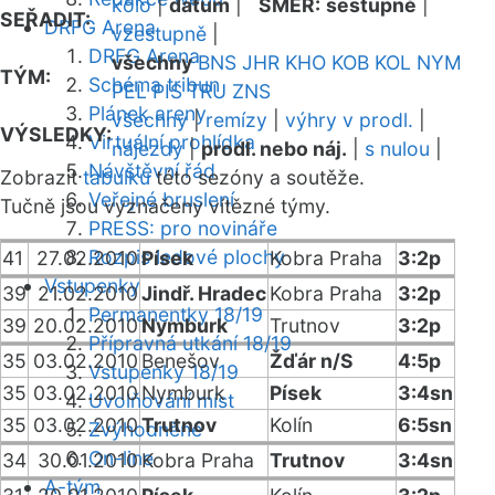
kolo
|
datum
|
SMĚR:
sestupně
|
SEŘADIT:
DRFG Arena
vzestupně
|
DRFG Arena
všechny
BNS
JHR
KHO
KOB
KOL
NYM
TÝM:
Schéma tribun
PEL
PIS
TRU
ZNS
Plánek areny
všechny
|
remízy
|
výhry v prodl.
|
VÝSLEDKY:
Virtuální prohlídka
nájezdy
|
prodl. nebo náj.
|
s nulou
|
Návštěvní řád
Zobrazit
tabulku
této sezóny a soutěže.
Veřejné bruslení
Tučně jsou vyznačeny vítězné týmy.
PRESS: pro novináře
Rozpis ledové plochy
41
27.02.2010
Písek
Kobra Praha
3:2p
Vstupenky
39
21.02.2010
Jindř. Hradec
Kobra Praha
3:2p
Permanentky 18/19
39
20.02.2010
Nymburk
Trutnov
3:2p
Přípravná utkání 18/19
35
03.02.2010
Benešov
Žďár n/S
4:5p
Vstupenky 18/19
35
03.02.2010
Nymburk
Písek
3:4sn
Uvolňování míst
35
03.02.2010
Trutnov
Kolín
6:5sn
Zvýhodněné
On-line
34
30.01.2010
Kobra Praha
Trutnov
3:4sn
A-tým