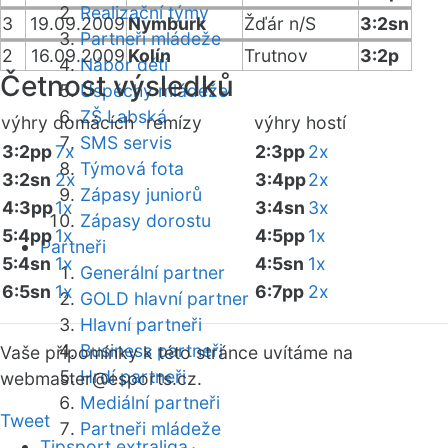
Realizační týmy
3
19.09.2009
Nymburk
Žďár n/S
3:2sn
Partneři mládeže
2
16.09.2009
Kolín
Trutnov
3:2p
Nábor dětí
Četnost výsledků
Úspěchy mládeže
ZŠ Labská
výhry domácích
remízy
výhry hostí
SMS servis
3:2pp
7x
2:3pp
2x
Týmová fota
3:2sn
2x
3:4pp
2x
Zápasy juniorů
4:3pp
1x
3:4sn
3x
Zápasy dorostu
5:4pp
1x
4:5pp
1x
Partneři
5:4sn
1x
4:5sn
1x
Generální partner
6:5sn
1x
6:7pp
2x
GOLD hlavní partner
Hlavní partneři
Business partneři
Vaše připomínky k této stránce uvítáme na
Hrdí partneři
webmaster
@esports.cz.
Mediální partneři
Tweet
Partneři mládeže
Tipsport extraliga