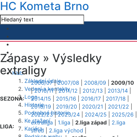
HC Kometa Brno
Zápasy »
Výsledky
extraligy
Klub
Základní údaje
2006/07
|
2007/08
|
2008/09
|
2009/10
Vedení a kontakty
|
2010/11
|
2011/12
|
2012/13
|
2013/14
|
Logo
SEZONA:
2014/15
|
2015/16
|
2016/17
|
2017/18
|
Historie
2018/19
|
2019/20
|
2020/21
|
2021/22
|
Podrobná historie
2022/23
|
2023/24
|
2024/25
|
2025/26
|
Ke stažení
extraliga
|
1.liga
|
2.liga západ
|
2.liga
LIGA:
Kariéra
střed
|
2.liga východ
|
Redakce webu