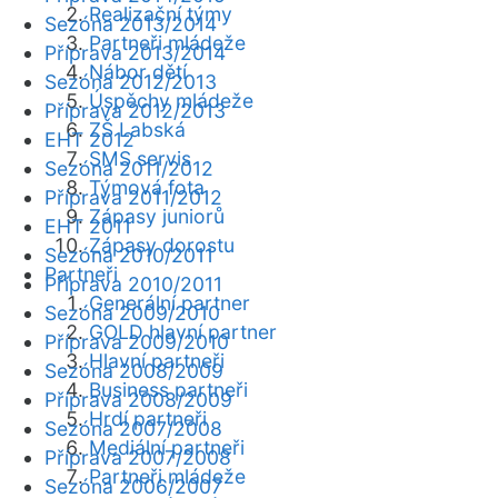
Realizační týmy
Sezóna 2013/2014
Partneři mládeže
Příprava 2013/2014
Nábor dětí
Sezóna 2012/2013
Úspěchy mládeže
Příprava 2012/2013
ZŠ Labská
EHT 2012
SMS servis
Sezóna 2011/2012
Týmová fota
Příprava 2011/2012
Zápasy juniorů
EHT 2011
Zápasy dorostu
Sezóna 2010/2011
Partneři
Příprava 2010/2011
Generální partner
Sezóna 2009/2010
GOLD hlavní partner
Příprava 2009/2010
Hlavní partneři
Sezóna 2008/2009
Business partneři
Příprava 2008/2009
Hrdí partneři
Sezóna 2007/2008
Mediální partneři
Příprava 2007/2008
Partneři mládeže
Sezóna 2006/2007