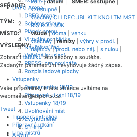
kolo
|
datum
|
SMĚR:
sestupně
|
SEŘADIT:
DRFG Arena
vzestupně
|
DRFG Arena
všechny
CLI
DEC
JBL
KLT
KNO
LTM
MST
TÝM:
Schéma tribun
RIS
ROU
SOK
Plánek areny
MÍSTO:
všude
|
doma
|
venku
|
Virtuální prohlídka
všechny
|
remízy
|
výhry v prodl.
|
VÝSLEDKY:
Návštěvní řád
nájezdy
|
prodl. nebo náj.
|
s nulou
|
Veřejné bruslení
Zobrazit
tabulku
této sezóny a soutěže.
PRESS: pro novináře
Zadaným parametrům nevyhovuje žádný zápas.
Rozpis ledové plochy
Vstupenky
Permanentky 18/19
Vaše připomínky k této stránce uvítáme na
Přípravná utkání 18/19
webmaster
@esports.cz.
Vstupenky 18/19
Tweet
Uvolňování míst
Tipsport extraliga
Zvýhodněné
Přípravná utkání
On-line
Liga mistrů
A-tým