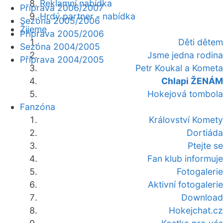
Reklamní nabídka
Příprava 2006/2007
Hrdý partner - nabídka
Sezóna 2005/2006
Žijeme
Příprava 2005/2006
Děti dětem
Sezóna 2004/2005
Jsme jedna rodina
Příprava 2004/2005
Petr Koukal a Kometa
Chlapi ŽENÁM
Hokejová tombola
Fanzóna
Království Komety
Dortiáda
Ptejte se
Fan klub informuje
Fotogalerie
Aktivní fotogalerie
Download
Hokejchat.cz