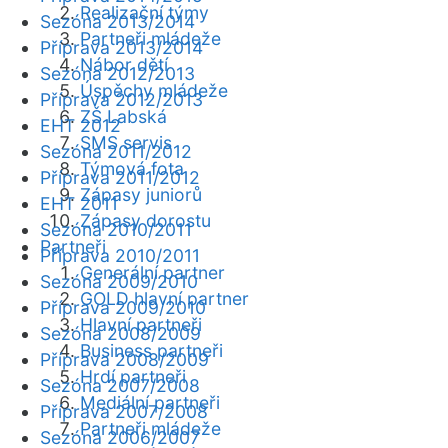
Realizační týmy
Sezóna 2013/2014
Partneři mládeže
Příprava 2013/2014
Nábor dětí
Sezóna 2012/2013
Úspěchy mládeže
Příprava 2012/2013
ZŠ Labská
EHT 2012
SMS servis
Sezóna 2011/2012
Týmová fota
Příprava 2011/2012
Zápasy juniorů
EHT 2011
Zápasy dorostu
Sezóna 2010/2011
Partneři
Příprava 2010/2011
Generální partner
Sezóna 2009/2010
GOLD hlavní partner
Příprava 2009/2010
Hlavní partneři
Sezóna 2008/2009
Business partneři
Příprava 2008/2009
Hrdí partneři
Sezóna 2007/2008
Mediální partneři
Příprava 2007/2008
Partneři mládeže
Sezóna 2006/2007