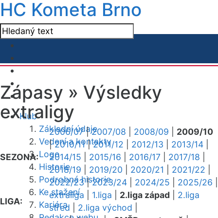
HC Kometa Brno
Zápasy »
Výsledky
extraligy
Klub
Základní údaje
2006/07
|
2007/08
|
2008/09
|
2009/10
Vedení a kontakty
|
2010/11
|
2011/12
|
2012/13
|
2013/14
|
Logo
SEZONA:
2014/15
|
2015/16
|
2016/17
|
2017/18
|
Historie
2018/19
|
2019/20
|
2020/21
|
2021/22
|
Podrobná historie
2022/23
|
2023/24
|
2024/25
|
2025/26
|
Ke stažení
extraliga
|
1.liga
|
2.liga západ
|
2.liga
LIGA:
Kariéra
střed
|
2.liga východ
|
Redakce webu