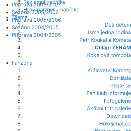
Reklamní nabídka
Příprava 2006/2007
Hrdý partner - nabídka
Sezóna 2005/2006
Žijeme
Příprava 2005/2006
Děti dětem
Sezóna 2004/2005
Jsme jedna rodina
Příprava 2004/2005
Petr Koukal a Kometa
Chlapi ŽENÁM
Hokejová tombola
Fanzóna
Království Komety
Dortiáda
Ptejte se
Fan klub informuje
Fotogalerie
Aktivní fotogalerie
Download
Hokejchat.cz