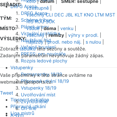
kolo
|
datum
|
SMĚR:
sestupně
|
SEŘADIT:
DRFG Arena
vzestupně
|
DRFG Arena
všechny
CLI
DEC
JBL
KLT
KNO
LTM
MST
TÝM:
Schéma tribun
RIS
ROU
SOK
Plánek areny
MÍSTO:
všude
|
doma
|
venku
|
Virtuální prohlídka
všechny
|
remízy
|
výhry v prodl.
|
VÝSLEDKY:
Návštěvní řád
nájezdy
|
prodl. nebo náj.
|
s nulou
|
Veřejné bruslení
Zobrazit
tabulku
této sezóny a soutěže.
PRESS: pro novináře
Zadaným parametrům nevyhovuje žádný zápas.
Rozpis ledové plochy
Vstupenky
Permanentky 18/19
Vaše připomínky k této stránce uvítáme na
Přípravná utkání 18/19
webmaster
@esports.cz.
Vstupenky 18/19
Tweet
Uvolňování míst
Tipsport extraliga
Zvýhodněné
Přípravná utkání
On-line
Liga mistrů
A-tým